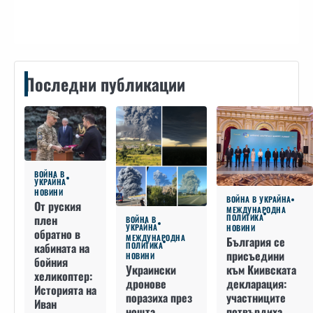
Контакти
Последни публикации
ВОЙНА В
УКРАЙНА
НОВИНИ
ВОЙНА В УКРАЙНА
От руския
МЕЖДУНАРОДНА
плен
ПОЛИТИКА
ВОЙНА В
УКРАЙНА
НОВИНИ
обратно в
МЕЖДУНАРОДНА
България се
кабината на
ПОЛИТИКА
присъедини
НОВИНИ
бойния
към Киивската
Украински
хеликоптер:
декларация:
дронове
Историята на
участниците
поразиха през
Иван
потвърдиха
нощта