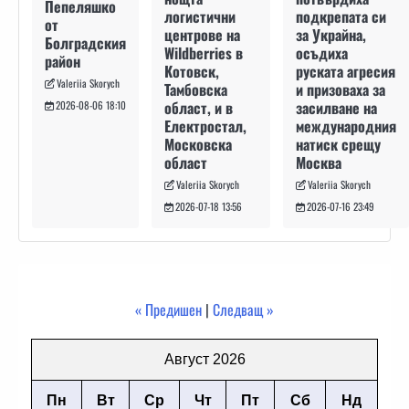
Пепеляшко
подкрепата си
логистични
от
за Украйна,
центрове на
Болградския
осъдиха
Wildberries в
район
руската агресия
Котовск,
Valeriia Skorych
и призоваха за
Тамбовска
засилване на
област, и в
2026-08-06 18:10
международния
Електростал,
натиск срещу
Московска
Москва
област
Valeriia Skorych
Valeriia Skorych
2026-07-16 23:49
2026-07-18 13:56
« Предишен
|
Следващ »
Август 2026
Пн
Вт
Ср
Чт
Пт
Сб
Нд