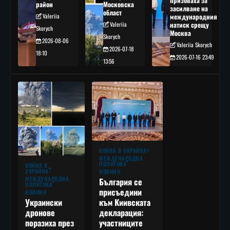
призоваха за
район
Московска
засилване на
област
Valeriia
международния
Valeriia
натиск срещу
Skorych
Москва
Skorych
2026-08-06
Valeriia Skorych
2026-07-18
18:10
2026-07-16 23:49
13:56
ВОЙНА В УКРАЙНА
МЕЖДУНАРОДНА
ПОЛИТИКА
ВОЙНА В
УКРАЙНА
НОВИНИ
МЕЖДУНАРОДНА
България се
ПОЛИТИКА
присъедини
НОВИНИ
към Киивската
Украински
декларация:
дронове
участниците
поразиха през