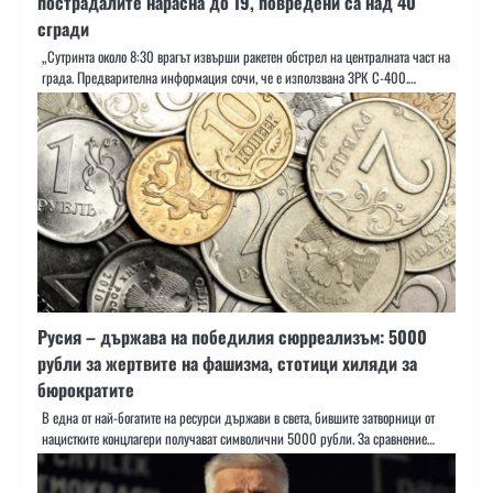
пострадалите нарасна до 19, повредени са над 40
сгради
„Сутринта около 8:30 врагът извърши ракетен обстрел на централната част на
града. Предварителна информация сочи, че е използвана ЗРК С-400.…
Русия – държава на победилия сюрреализъм: 5000
рубли за жертвите на фашизма, стотици хиляди за
бюрократите
В една от най-богатите на ресурси държави в света, бившите затворници от
нацистките концлагери получават символични 5000 рубли. За сравнение…