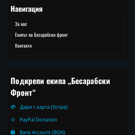
Навигация
За нас
Екипът на Бесарабски фронт
Контакти
Подкрепи екипа „Бесарабски
Фронт“
💳
Дари с карта (Stripe)
💠
PayPal Donation
🏦
Bank Account (BGN)