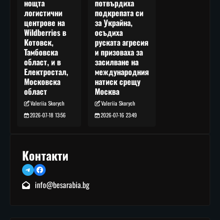
потвърдиха
нощта
подкрепата си
логистични
за Украйна,
центрове на
осъдиха
Wildberries в
руската агресия
Котовск,
и призоваха за
Тамбовска
засилване на
област, и в
международния
Електростал,
натиск срещу
Московска
Москва
област
Valeriia Skorych
Valeriia Skorych
2026-07-16 23:49
2026-07-18 13:56
Контакти
Telegram
Facebook
info@besarabia.bg