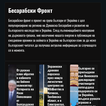
Бесарабски Фронт
Бесарабски фронт е проект на група българи от Украйна с цел
популяризиране на региона на Дунавска Бесарабия и развитие на
българското наследство в Украйна. След пълномащабното нахлуване
на държавата-грешка, ние насочихме нашата енергия в публикация на
ежедневни хроники за войната в Украйна на български език за да може
българският читател да получава актуална информация за случващото
се в момента.
Украински
България се
От руския
дронове
присъедини
плен обратно
поразиха
към Киивската
в кабината
през нощта
декларация:
на бойния
логистични
участниците
хеликоптер:
центрове на
потвърдиха
Историята на
Wildberries в
подкрепата си
Иван
Котовск,
за Украйна,
Пепеляшко
Тамбовска
осъдиха руската
от
област, и в
агресия и
Болградския
Електростал,