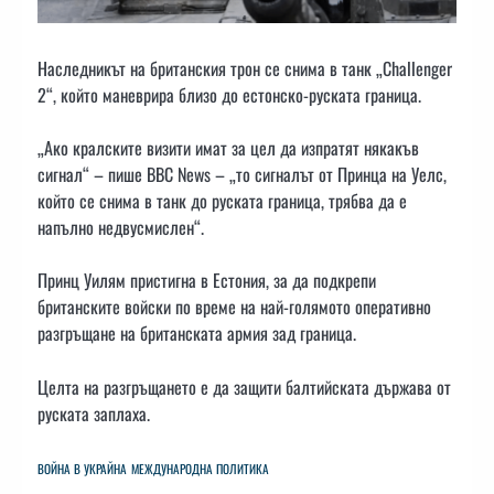
Наследникът на британския трон се снима в танк „Challenger
2“, който маневрира близо до естонско-руската граница.
„Ако кралските визити имат за цел да изпратят някакъв
сигнал“ – пише BBC News – „то сигналът от Принца на Уелс,
който се снима в танк до руската граница, трябва да е
напълно недвусмислен“.
Принц Уилям пристигна в Естония, за да подкрепи
британските войски по време на най-голямото оперативно
разгръщане на британската армия зад граница.
Целта на разгръщането е да защити балтийската държава от
руската заплаха.
ВОЙНА В УКРАЙНА
МЕЖДУНАРОДНА ПОЛИТИКА