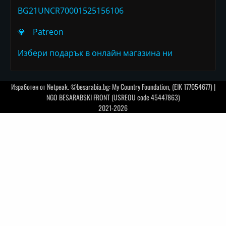
BG21UNCR70001525156106
💎
Patreon
Избери подарък в онлайн магазина ни
Изработен от
Netpeak
. ©besarabia.bg: My Country Foundation, (EIK 177054677) |
NGO BESARABSKI FRONT (USREOU code 45447863)
2021-2026