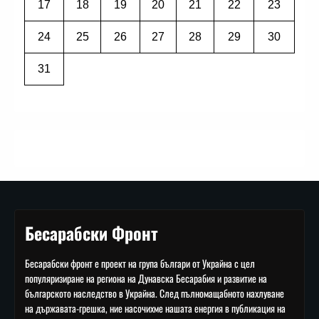
17
18
19
20
21
22
23
24
25
26
27
28
29
30
31
Бесарабски Фронт
Бесарабски фронт е проект на група българи от Украйна с цел
популяризиране на региона на Дунавска Бесарабия и развитие на
българското наследство в Украйна. След пълномащабното нахлуване
на държавата-грешка, ние насочихме нашата енергия в публикация на