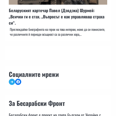
Беларуският картечар Павел (Дзядзка) Шурмей:
„Всички ги е стах. „Въпросът е как управляваш страха
си“.
Преглеждайки биографията на героя на това интервю, може да си помислите,
че различните й периоди всъщност са за различни хора,…
Социалните мрежи
Telegram
Facebook
За Бесарабски Фронт
Бесарабски фронт е проект на група българи от Украйна с