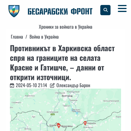
Skip
to
content
Хроники за войната в Украйна
Главна
Война в Украйна
Противникът в Харкивска област
спря на границите на селата
Красне и Гатишче, – данни от
открити източници.
2024-05-10 21:14
Олександър Барон