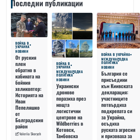
Последни публикации
ВОЙНА В
УКРАЙНА
НОВИНИ
ВОЙНА В УКРАЙНА
От руския
МЕЖДУНАРОДНА
плен
ПОЛИТИКА
ВОЙНА В
УКРАЙНА
НОВИНИ
обратно в
МЕЖДУНАРОДНА
България се
кабината на
ПОЛИТИКА
присъедини
НОВИНИ
бойния
към Киивската
Украински
хеликоптер:
декларация:
дронове
Историята на
участниците
поразиха през
Иван
потвърдиха
нощта
Пепеляшко
подкрепата си
логистични
от
за Украйна,
центрове на
Болградския
осъдиха
Wildberries в
район
руската агресия
Котовск,
Valeriia Skorych
и призоваха за
Тамбовска