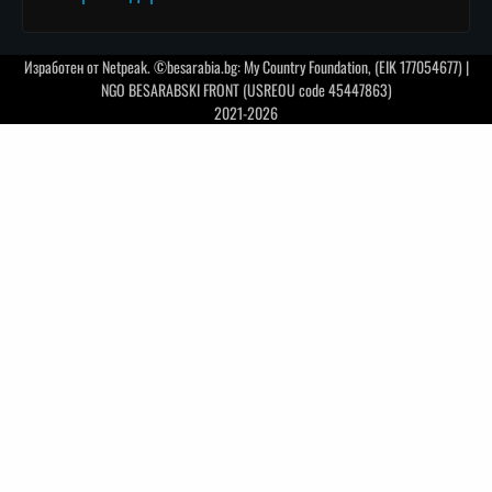
Изработен от
Netpeak
. ©besarabia.bg: My Country Foundation, (EIK 177054677) |
NGO BESARABSKI FRONT (USREOU code 45447863)
2021-2026