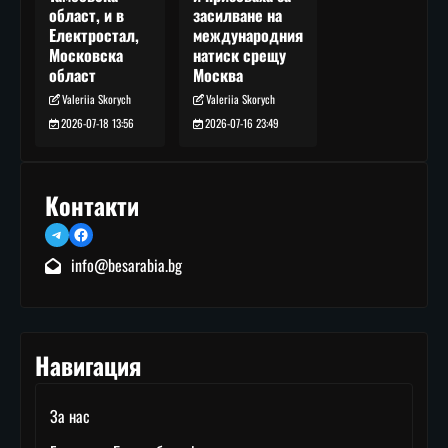
засилване на
област, и в
международния
Електростал,
натиск срещу
Московска
Москва
област
Valeriia Skorych
Valeriia Skorych
2026-07-16 23:49
2026-07-18 13:56
Контакти
Telegram
Facebook
info@besarabia.bg
Навигация
За нас