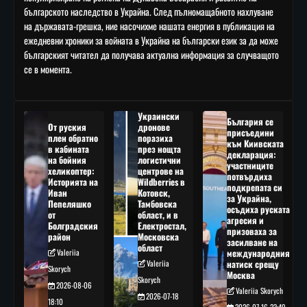
българското наследство в Украйна. След пълномащабното нахлуване
на държавата-грешка, ние насочихме нашата енергия в публикация на
ежедневни хроники за войната в Украйна на български език за да може
българският читател да получава актуална информация за случващото
се в момента.
Украински
България се
От руския
дронове
присъедини
плен обратно
поразиха
към Киивската
в кабината
през нощта
декларация:
на бойния
логистични
участниците
хеликоптер:
центрове на
потвърдиха
Историята на
Wildberries в
подкрепата си
Иван
Котовск,
за Украйна,
Пепеляшко
Тамбовска
осъдиха руската
от
област, и в
агресия и
Болградския
Електростал,
призоваха за
район
Московска
засилване на
област
Valeriia
международния
Valeriia
натиск срещу
Skorych
Москва
Skorych
2026-08-06
Valeriia Skorych
2026-07-18
18:10