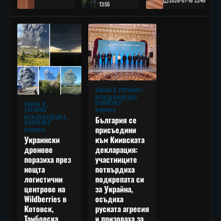
2026-07-16 23:49
13:56
ВОЙНА В УКРАЙНА
МЕЖДУНАРОДНА
ПОЛИТИКА
ВОЙНА В
УКРАЙНА
НОВИНИ
МЕЖДУНАРОДНА
България се
ПОЛИТИКА
присъедини
НОВИНИ
към Киивската
Украински
декларация:
дронове
участниците
поразиха през
потвърдиха
нощта
подкрепата си
логистични
за Украйна,
центрове на
осъдиха
Wildberries в
руската агресия
Котовск,
и призоваха за
Тамбовска