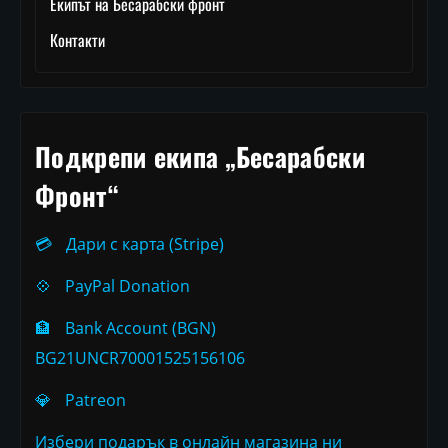
Екипът на Бесарабски фронт
Контакти
Подкрепи екипа „Бесарабски
Фронт“
💳
Дари с карта (Stripe)
💠
PayPal Donation
🏦
Bank Account (BGN)
BG21UNCR70001525156106
💎
Patreon
Избери подарък в онлайн магазина ни