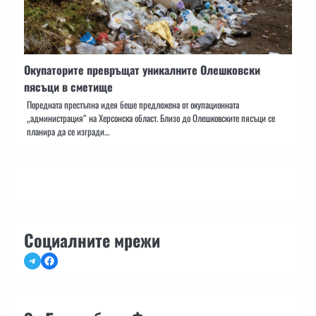
Окупаторите превръщат уникалните Олешковски
пясъци в сметище
Поредната престъпна идея беше предложена от окупационната
„администрация“ на Херсонска област. Близо до Олешковските пясъци се
планира да се изгради…
Социалните мрежи
Telegram
Facebook