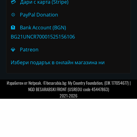
💳
Дари с карта (Stripe)
💠
PayPal Donation
🏦
Bank Account (BGN)
BG21UNCR70001525156106
💎
Patreon
Избери подарък в онлайн магазина ни
Изработен от
Netpeak
. ©besarabia.bg: My Country Foundation, (EIK 177054677) |
NGO BESARABSKI FRONT (USREOU code 45447863)
2021-2026