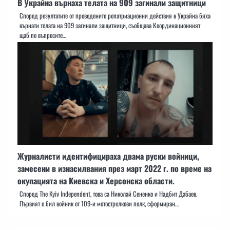
В Украйна върнаха телата на 909 загинали защитници
Според резултатите от проведените репатриационни действия в Украйна бяха
върнати телата на 909 загинали защитници, съобщава Координационният
щаб по въпросите…
Журналисти идентифицираха двама руски войници,
замесени в изнасилвания през март 2022 г. по време на
окупацията на Киевска и Херсонска области.
Според The Kyiv Independent, това са Николай Сененко и Надбит Дабаев.
Първият е бил войник от 109-и мотострелкови полк, сформиран…