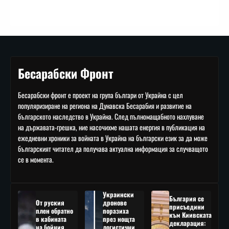
Бесарабски Фронт
Бесарабски фронт е проект на група българи от Украйна с цел
популяризиране на региона на Дунавска Бесарабия и развитие на
българското наследство в Украйна. След пълномащабното нахлуване
на държавата-грешка, ние насочихме нашата енергия в публикация на
ежедневни хроники за войната в Украйна на български език за да може
българският читател да получава актуална информация за случващото
се в момента.
Украински
България се
От руския
дронове
присъедини
плен обратно
поразиха
към Киивската
в кабината
през нощта
декларация:
на бойния
логистични