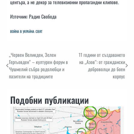
центъра, а не декор за телевизионни пропагандни клипове.
Източник: Радио Свобода
ВОЙНА В УКРАЙНА
СВЯТ
Навигация
„Червен Великден, Зелен
11 години от създаването
Гергьовден“ – културен форум в
на „Азов“: от граждански
Чушмелий събра родолюбци и
доброволци до боен
пазители на традициите
корпус
Подобни публикации