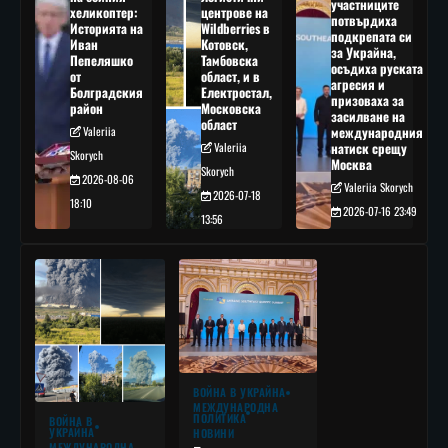
участниците
хеликоптер:
центрове на
потвърдиха
Историята на
Wildberries в
подкрепата си
Иван
Котовск,
за Украйна,
Пепеляшко
Тамбовска
осъдиха руската
от
област, и в
агресия и
Болградския
Електростал,
призоваха за
район
Московска
засилване на
област
Valeriia
международния
Valeriia
натиск срещу
Skorych
Москва
Skorych
2026-08-06
Valeriia Skorych
2026-07-18
18:10
2026-07-16 23:49
13:56
ВОЙНА В УКРАЙНА
МЕЖДУНАРОДНА
ПОЛИТИКА
ВОЙНА В
УКРАЙНА
НОВИНИ
МЕЖДУНАРОДНА