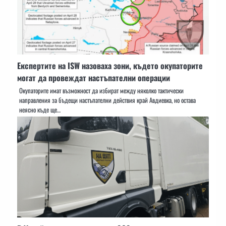
Експертите на ISW назоваха зони, където окупаторите
могат да провеждат настъпателни операции
Окупаторите имат възможност да избират между няколко тактически
направления за бъдещи настъпателни действия край Авдиевка, но остава
неясно къде ще…