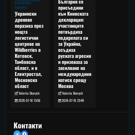
България се
ПОЛИТИКА
присъедини
НОВИНИ
към Киивската
Украински
декларация:
дронове
участниците
поразиха през
потвърдиха
нощта
подкрепата си
логистични
за Украйна,
центрове на
осъдиха
Wildberries в
руската агресия
Котовск,
и призоваха за
Тамбовска
засилване на
област, и в
международния
Електростал,
натиск срещу
Московска
Москва
област
Valeriia Skorych
Valeriia Skorych
2026-07-16 23:49
2026-07-18 13:56
Контакти
Telegram
Facebook