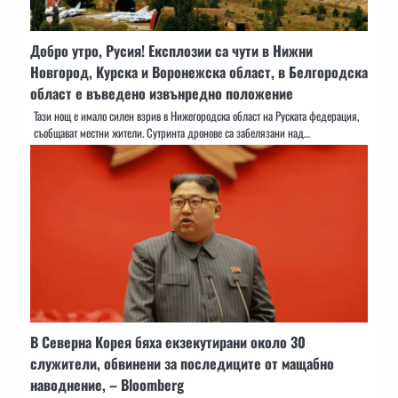
Добро утро, Русия! Експлозии са чути в Нижни
Новгород, Курска и Воронежска област, в Белгородска
област е въведено извънредно положение
Тази нощ е имало силен взрив в Нижегородска област на Руската федерация,
съобщават местни жители. Сутринта дронове са забелязани над…
В Северна Корея бяха екзекутирани около 30
служители, обвинени за последиците от мащабно
наводнение, – Bloomberg