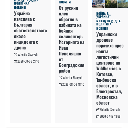
МЕЖДУНАРОДНА
НОВИНИ
ПОЛИТИКА
От руския
НОВИНИ
Украйна
плен
ВОЙНА В
УКРАЙНА
изяснява с
обратно в
МЕЖДУНАРОДНА
България
кабината на
ПОЛИТИКА
НОВИНИ
обстоятелствата
бойния
Украински
около
хеликоптер:
дронове
инцидента с
Историята на
поразиха през
дрона
Иван
нощта
Пепеляшко
Valeriia Skorych
логистични
от
2026-08-08 21:10
центрове на
Болградския
Wildberries в
район
Котовск,
Valeriia Skorych
Тамбовска
област, и в
2026-08-06 18:10
Електростал,
Московска
област
Valeriia Skorych
2026-07-18 13:56