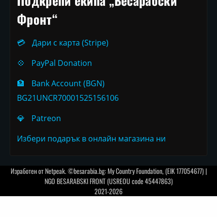
Подкрепи екипа „Бесарабски
Фронт“
💳
Дари с карта (Stripe)
💠
PayPal Donation
🏦
Bank Account (BGN)
BG21UNCR70001525156106
💎
Patreon
Избери подарък в онлайн магазина ни
Изработен от
Netpeak
. ©besarabia.bg: My Country Foundation, (EIK 177054677) |
NGO BESARABSKI FRONT (USREOU code 45447863)
2021-2026