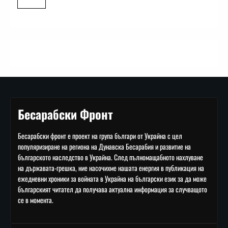
Бесарабски Фронт
Бесарабски фронт е проект на група българи от Украйна с цел
популяризиране на региона на Дунавска Бесарабия и развитие на
българското наследство в Украйна. След пълномащабното нахлуване
на държавата-грешка, ние насочихме нашата енергия в публикация на
ежедневни хроники за войната в Украйна на български език за да може
българският читател да получава актуална информация за случващото
се в момента.