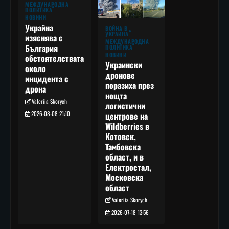
МЕЖДУНАРОДНА
ПОЛИТИКА
НОВИНИ
Украйна
ВОЙНА В
УКРАЙНА
изяснява с
МЕЖДУНАРОДНА
България
ПОЛИТИКА
НОВИНИ
обстоятелствата
Украински
около
дронове
инцидента с
поразиха през
дрона
нощта
Valeriia Skorych
логистични
2026-08-08 21:10
центрове на
Wildberries в
Котовск,
Тамбовска
област, и в
Електростал,
Московска
област
Valeriia Skorych
2026-07-18 13:56