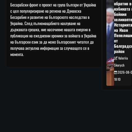
обратно в
Бесарабски фронт е проект на група българи от Украйна
кабината 
с цел популяризиране на региона на Дунавска
бойния
Бесарабия и развитие на българското наследство в
хеликопте
Украйна. След пълномащабното нахлуване на
Историят
държавата-грешка, ние насочихме нашата енергия в
на Иван
Пепеляшк
публикация на ежедневни хроники за войната в Украйна
от
на български език за да може българският читател да
Болградс
получава актуална информация за случващото се в
район
момента.
Valeriia
Skorych
2026-08-
18:10