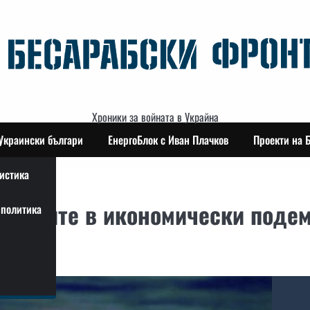
Хроники за войната в Украйна
Украински българи
ЕнергоБлок с Иван Плачков
Проекти на 
истика
уснаците в икономически поде
политика