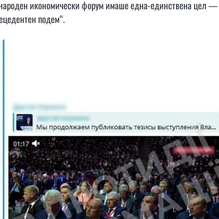
ународен икономически форум имаше една-единствена цел —
рецедентен подем“.