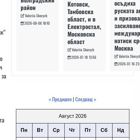
осъдиха
Котовск,
район
руската а
Тамбовска
Valeriia Skorych
и призова
област, и в
2026-08-06 18:10
засилван
Електростал,
еж“
междуна
Московска
натиск с
област
Москва
Valeriia Skorych
Valeriia Skoryc
го
2026-07-18 13:56
2026-07-16 23
ч
 за
« Предишен
|
Следващ »
Август 2026
та
Пн
Вт
Ср
Чт
Пт
Сб
Нд