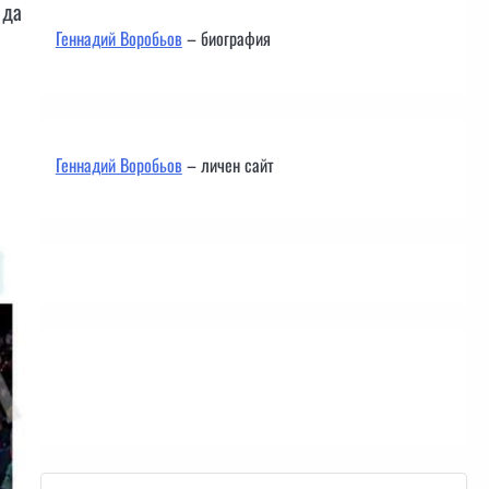
 да
Геннадий Воробьов
– биография
Геннадий Воробьов
– личен сайт
Контакти