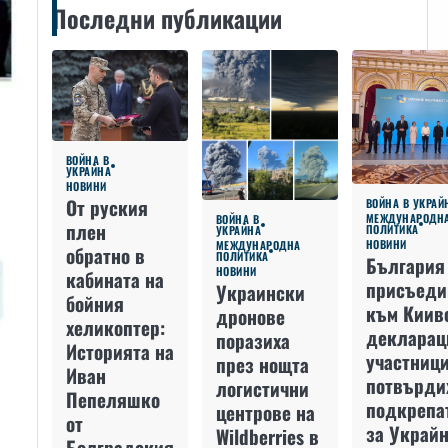
Последни публикации
ВОЙНА В
УКРАЙНА
НОВИНИ
От руския
ВОЙНА В УКРАЙ
МЕЖДУНАРОДН
ВОЙНА В
плен
ПОЛИТИКА
УКРАЙНА
НОВИНИ
МЕЖДУНАРОДНА
обратно в
ПОЛИТИКА
България
НОВИНИ
кабината на
присъеди
Украински
бойния
към Киив
дронове
хеликоптер:
декларац
поразиха
Историята на
участниц
през нощта
Иван
потвърди
логистични
Пепеляшко
подкрепа
центрове на
от
за Украйн
Wildberries в
Болградския