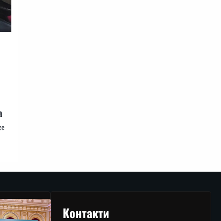
а
се
Контакти