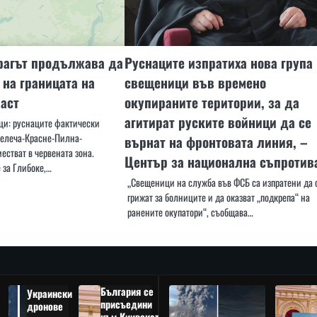
рагът продължава да
Руснаците изпратиха нова група
 на границата на
свещеници във времено
аст
окупираните територии, за да
агитират руските войници да се
пци: руснаците фактически
релеча-Красне-Пилна-
върнат на фронтовата линия, –
местват в червената зона.
Център за национална съпротив
 за Глибоке,…
„Свещеници на служба във ФСБ са изпратени да 
грижат за болниците и да оказват „подкрепа“ на
ранените окупатори“, съобщава…
България се
Украински
присъедини
дронове
към Киивската