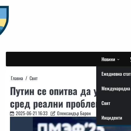
Skip
to
content
Новини
Ежедневна стат
Главна
Свят
Путин се опитва да убеди р
Международна 
сред реални проблеми
Свят
2025-06-21 16:33
Олександър Барон
Инциденти