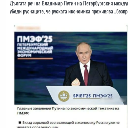
Дългата реч на Владимир Путин на Петербургския межд
убеди руснаците, че руската икономика преживява „безп