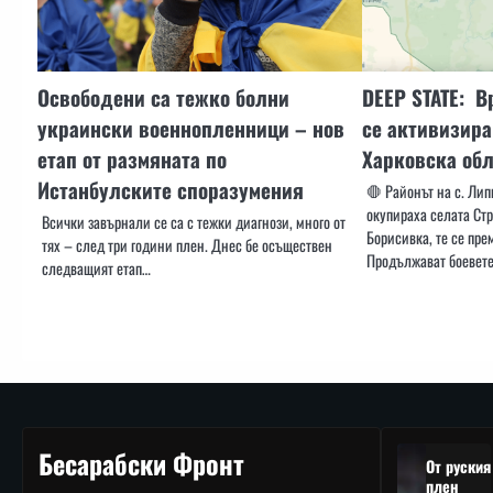
Освободени са тежко болни
DEEP STATE: В
украински военнопленници – нов
се активизира
етап от размяната по
Харковска обл
Истанбулските споразумения
🛑 Районът на с. Ли
окупираха селата Ст
Всички завърнали се са с тежки диагнози, много от
Борисивка, те се пре
тях – след три години плен. Днес бе осъществен
Продължават боевете
следващият етап…
Бесарабски Фронт
От руския
плен