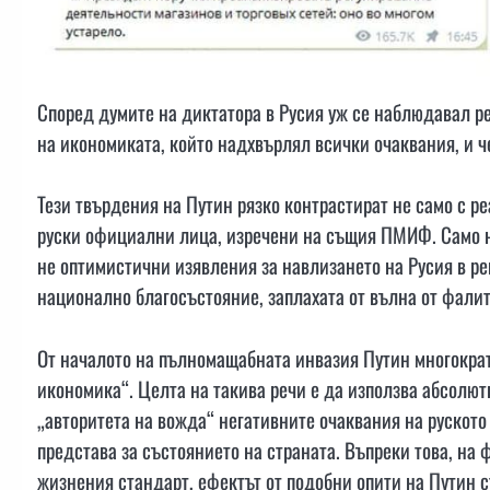
Според думите на диктатора в Русия уж се наблюдавал ре
на икономиката, който надхвърлял всички очаквания, и ч
Тези твърдения на Путин рязко контрастират не само с ре
руски официални лица, изречени на същия ПМИФ. Само н
не оптимистични изявления за навлизането на Русия в ре
национално благосъстояние, заплахата от вълна от фалит
От началото на пълномащабната инвазия Путин многократ
икономика“. Целта на такива речи е да използва абсолютн
„авторитета на вожда“ негативните очаквания на руското
представа за състоянието на страната. Въпреки това, на
жизнения стандарт, ефектът от подобни опити на Путин с