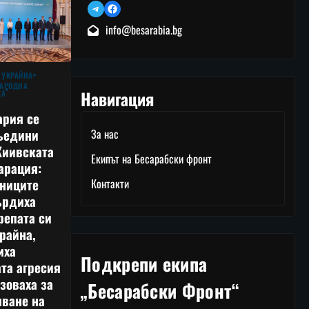
Telegram
Facebook
info@besarabia.bg
 УКРАЙНА
АРОДНА
Навигация
КА
ария се
ъедини
За нас
Киивската
Екипът на Бесарабски фронт
арация:
тниците
Контакти
ърдиха
репата си
райна,
иха
Подкрепи екипа
та агресия
зоваха за
„Бесарабски Фронт“
лване на