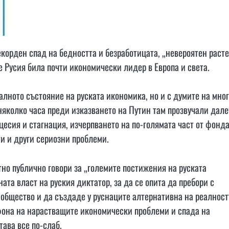
корден спад на бедността и безработицата, „невероятен раст
е Русия била почти икономически лидер в Европа и света.
алното състояние на руската икономика, но и с думите на мно
яколко часа преди изказването на Путин там прозвучали дале
цесия и стагнация, изчерпването на по-голямата част от фонда
и и други сериозни проблеми.
но публично говори за „големите постижения на руската
ата власт на руския диктатор, за да се опита да пребори с
 общество и да създаде у руснаците алтернативна на реалност
 фона на нарастващите икономически проблеми и спада на
тава все по-слаб.