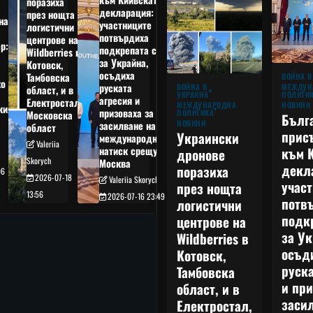
поразиха
декларация:
през нощта
на
участниците
логистични
потвърдиха
центрове на
р:
подкрепата си
Wildberries в
а
за Украйна,
Котовск,
осъдиха
Тамбовска
ВОЙНА В
о
руската
МЕЖДУН
ВОЙНА В
област, и в
ПОЛИТИ
УКРАЙНА
агресия и
Електростал,
НОВИНИ
МЕЖДУНАРОДНА
кия
призоваха за
ПОЛИТИКА
Московска
Бълг
НОВИНИ
засилване на
област
прис
Украински
международния
Valeriia
към 
натиск срещу
дронове
Skorych
Москва
декл
поразиха
06
2026-07-18
Valeriia Skorych
учас
през нощта
13:56
2026-07-16 23:49
потв
логистични
подк
центрове на
за Ук
Wildberries в
осъд
Котовск,
руска
Тамбовска
и при
област, и в
заси
Електростал,