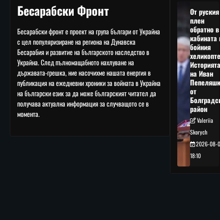
Бесарабски Фронт
От руския
плен
обратно в
Бесарабски фронт е проект на група българи от Украйна
кабината 
с цел популяризиране на региона на Дунавска
бойния
Бесарабия и развитие на българското наследство в
хеликопте
Украйна. След пълномащабното нахлуване на
Историят
държавата-грешка, ние насочихме нашата енергия в
на Иван
Пепеляшк
публикация на ежедневни хроники за войната в Украйна
от
на български език за да може българският читател да
Болградс
получава актуална информация за случващото се в
район
момента.
Valeriia
Skorych
2026-08-
18:10