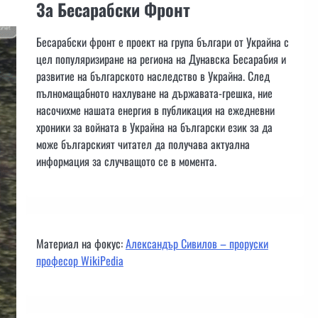
За Бесарабски Фронт
Бесарабски фронт е проект на група българи от Украйна с
цел популяризиране на региона на Дунавска Бесарабия и
развитие на българското наследство в Украйна. След
пълномащабното нахлуване на държавата-грешка, ние
насочихме нашата енергия в публикация на ежедневни
хроники за войната в Украйна на български език за да
може българският читател да получава актуална
информация за случващото се в момента.
Материал на фокус:
Александър Сивилов – проруски
професор WikiPedia