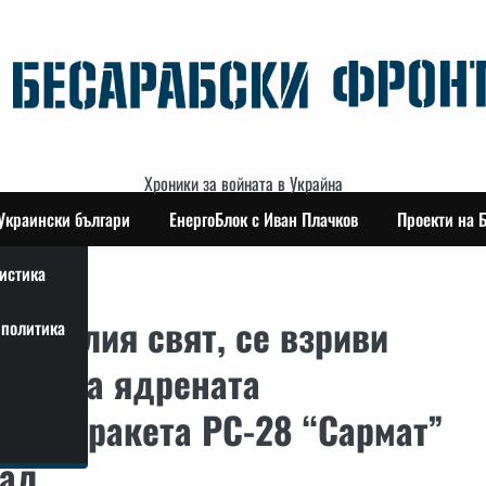
Хроники за войната в Украйна
Украински българи
ЕнергоБлок с Иван Плачков
Проекти на 
истика
ши целия свят, се взриви
политика
ието на ядрената
ична ракета РС-28 “Сармат”
ал.