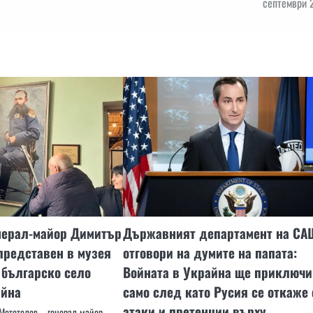
септември 
нерал-майор Димитър
Държавният департамент на СА
представен в музея
отговори на думите на папата:
 българско село
Войната в Украйна ще приключи
айна
само след като Русия се откаже 
атаки и претенции върху
Мететелов – генерал-майор,