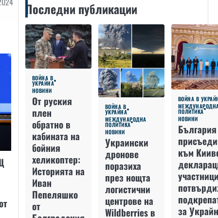
2024
Последни публикации
ВОЙНА В
УКРАЙНА
НОВИНИ
От руския
ВОЙНА В УКРАЙ
МЕЖДУНАРОДН
ВОЙНА В
плен
ПОЛИТИКА
УКРАЙНА
НОВИНИ
МЕЖДУНАРОДНА
обратно в
ПОЛИТИКА
България
НОВИНИ
кабината на
присъеди
Украински
бойния
към Киив
дронове
хеликоптер:
Щ
декларац
поразиха
Историята на
участниц
през нощта
Иван
потвърди
логистични
Пепеляшко
подкрепа
центрове на
от
от
за Украйн
Wildberries в
Болградския