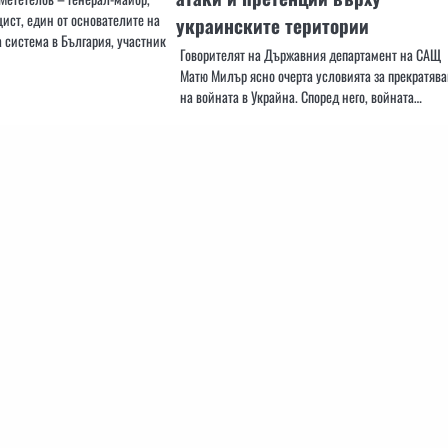
ист, един от основателите на
украинските територии
 система в България, участник
Говорителят на Държавния департамент на САЩ
Матю Милър ясно очерта условията за прекратяв
на войната в Украйна. Според него, войната…