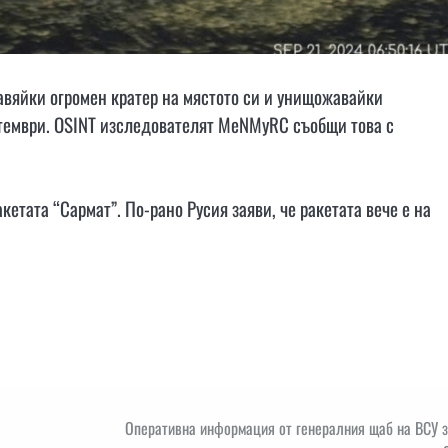
авяйки огромен кратер на мястото си и унищожавайки
птември. OSINT изследователят MeNMyRC съобщи това с
кетата “Сармат”. По-рано Русия заяви, че ракетата вече е на
Оперативна информация от генералния щаб на ВСУ з