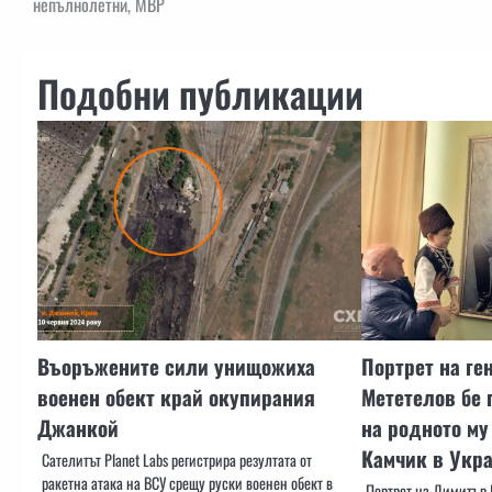
непълнолетни, МВР
Подобни публикации
Въоръжените сили унищожиха
Портрет на ге
военен обект край окупирания
Мететелов бе 
Джанкой
на родното му
Камчик в Укр
Сателитът Planet Labs регистрира резултата от
ракетна атака на ВСУ срещу руски военен обект в
Портрет на Димитър 