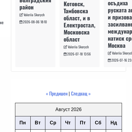
осъдиха
Котовск,
район
руската а
Тамбовска
Valeriia Skorych
и призова
област, и в
2026-08-06 18:10
ане
засилван
Електростал,
междуна
Московска
натиск с
област
Москва
Valeriia Skorych
Valeriia Skoryc
2026-07-18 13:56
2026-07-16 23
« Предишен
|
Следващ »
Август 2026
Пн
Вт
Ср
Чт
Пт
Сб
Нд