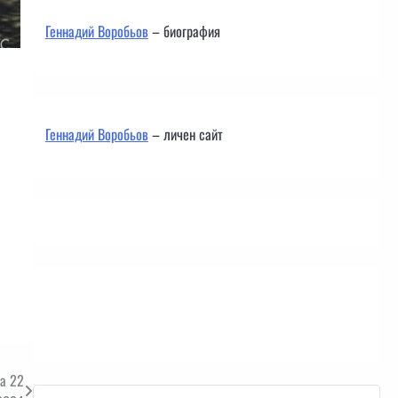
Геннадий Воробьов
– биография
Геннадий Воробьов
– личен сайт
Контакти
а 22