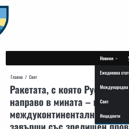
Skip
to
content
Новини
Ежедневна стат
Главна
Свят
Ракетата, с която Русия пла
Международна 
направо в мината – изпитан
Свят
междуконтинентална балист
Инциденти
завърши със зрелищен пров