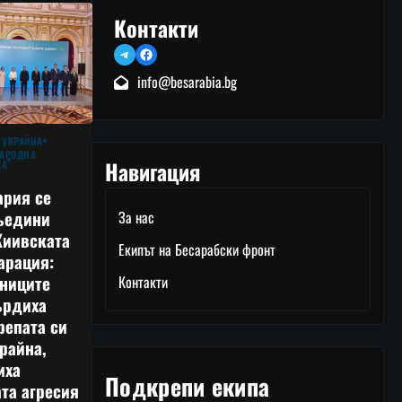
Контакти
Telegram
Facebook
info@besarabia.bg
 УКРАЙНА
АРОДНА
Навигация
КА
ария се
ъедини
За нас
Киивската
Екипът на Бесарабски фронт
арация:
тниците
Контакти
ърдиха
репата си
райна,
иха
Подкрепи екипа
та агресия