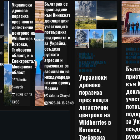
България се
Украински
присъедини
дронове
към Киивската
поразиха
декларация:
през нощта
на
участниците
логистични
потвърдиха
центрове на
р:
подкрепата си
Wildberries в
а
за Украйна,
Котовск,
осъдиха
Тамбовска
ВОЙНА В
о
руската
МЕЖДУН
ВОЙНА В
област, и в
ПОЛИТИ
УКРАЙНА
агресия и
Електростал,
НОВИНИ
МЕЖДУНАРОДНА
кия
призоваха за
ПОЛИТИКА
Московска
Бълг
НОВИНИ
засилване на
област
прис
Украински
международния
Valeriia
към 
натиск срещу
дронове
Skorych
Москва
декл
поразиха
06
2026-07-18
Valeriia Skorych
учас
през нощта
13:56
2026-07-16 23:49
потв
логистични
подк
центрове на
за Ук
Wildberries в
осъд
Котовск,
руска
Тамбовска