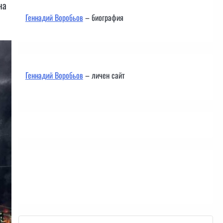
на
Геннадий Воробьов
– биография
Геннадий Воробьов
– личен сайт
Контакти