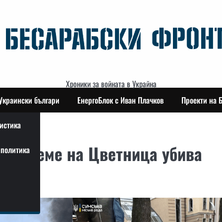
Хроники за войната в Украйна
Украински българи
ЕнергоБлок с Иван Плачков
Проекти на 
истика
 по време на Цветница убива
политика