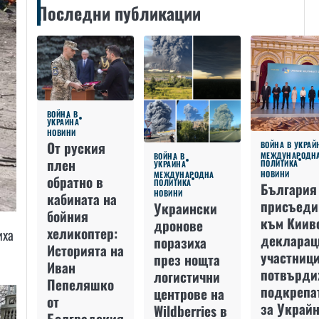
Последни публикации
ВОЙНА В
УКРАЙНА
НОВИНИ
От руския
ВОЙНА В УКРАЙ
МЕЖДУНАРОДН
ВОЙНА В
плен
ПОЛИТИКА
УКРАЙНА
НОВИНИ
МЕЖДУНАРОДНА
обратно в
ПОЛИТИКА
България
НОВИНИ
кабината на
присъеди
Украински
бойния
към Киив
дронове
хеликоптер:
иха
декларац
поразиха
Историята на
участниц
през нощта
Иван
потвърди
логистични
Пепеляшко
подкрепа
центрове на
от
за Украйн
Wildberries в
Болградския