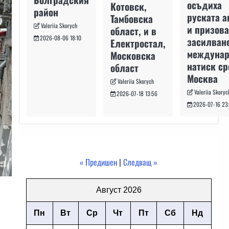
осъдиха
Котовск,
район
руската а
Тамбовска
Valeriia Skorych
и призова
област, и в
2026-08-06 18:10
засилван
Електростал,
междуна
Московска
натиск с
област
Москва
Valeriia Skorych
Valeriia Skoryc
2026-07-18 13:56
2026-07-16 23
« Предишен
|
Следващ »
Август 2026
Пн
Вт
Ср
Чт
Пт
Сб
Нд