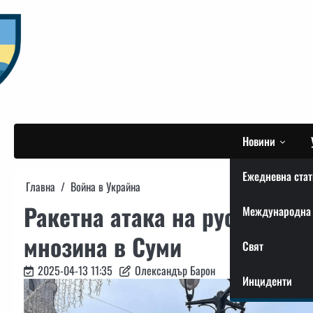
Skip
to
content
Новини
Ежедневна стат
Главна
Война в Украйна
Ракетна атака на руснаците
Международна 
мнозина в Суми
Свят
2025-04-13 11:35
Олександър Барон
Инциденти