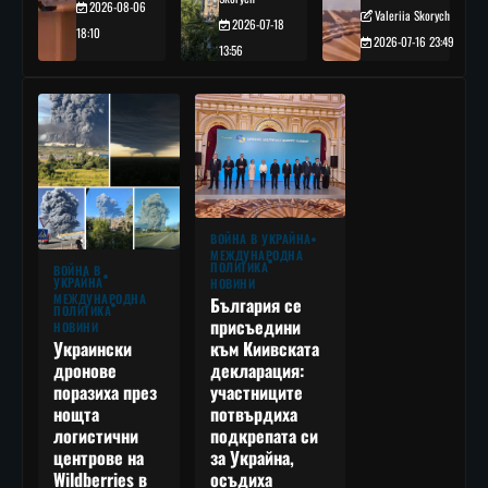
2026-08-06
Valeriia Skorych
2026-07-18
18:10
2026-07-16 23:49
13:56
ВОЙНА В УКРАЙНА
МЕЖДУНАРОДНА
ПОЛИТИКА
ВОЙНА В
УКРАЙНА
НОВИНИ
МЕЖДУНАРОДНА
България се
ПОЛИТИКА
присъедини
НОВИНИ
към Киивската
Украински
декларация:
дронове
участниците
поразиха през
потвърдиха
нощта
подкрепата си
логистични
за Украйна,
центрове на
осъдиха
Wildberries в