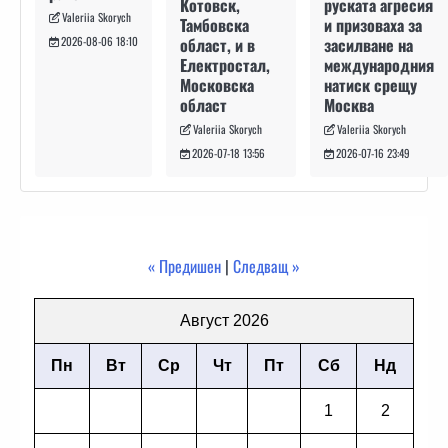
руската агресия
Котовск,
Valeriia Skorych
и призоваха за
Тамбовска
засилване на
област, и в
2026-08-06 18:10
международния
Електростал,
натиск срещу
Московска
Москва
област
Valeriia Skorych
Valeriia Skorych
2026-07-16 23:49
2026-07-18 13:56
« Предишен
|
Следващ »
Август 2026
Пн
Вт
Ср
Чт
Пт
Сб
Нд
1
2