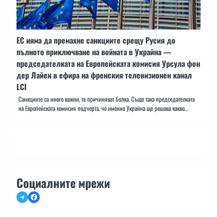
ЕС няма да премахне санкциите срещу Русия до
пълното приключване на войната в Украйна —
председателката на Европейската комисия Урсула фон
дер Лайен в ефира на френския телевизионен канал
LCI
Санкциите са много важни, те причиняват болка. Също така председателката
на Европейската комисия подчерта, че именно Украйна ще решава какво…
Социалните мрежи
Telegram
Facebook