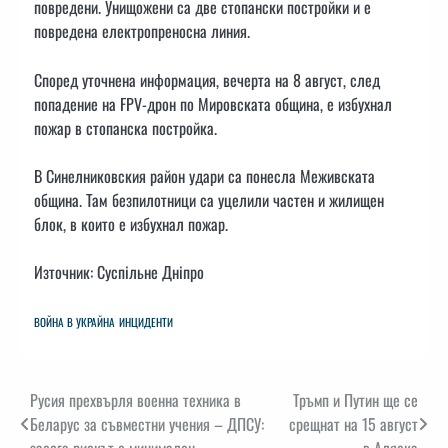
повредени. Унищожени са две стопански постройки и е
повредена електропреносна линия.
Според уточнена информация, вечерта на 8 август, след
попадение на FPV-дрон по Мировската община, е избухнал
пожар в стопанска постройка.
В Синелниковския район удари са понесла Меживската
община. Там безпилотници са уцелили частен и жилищен
блок, в които е избухнал пожар.
Източник: Суспільне Дніпро
ВОЙНА В УКРАЙНА
ИНЦИДЕНТИ
Навигация
Русия прехвърля военна техника в
Тръмп и Путин ще се
Беларус за съвместни учения – ДПСУ:
срещнат на 15 август
засега рискът е минимален
в Аляска