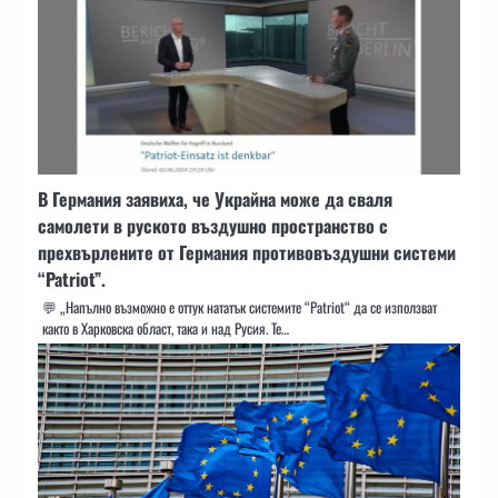
В Германия заявиха, че Украйна може да сваля
самолети в руското въздушно пространство с
прехвърлените от Германия противовъздушни системи
“Patriot”.
💬 „Напълно възможно е оттук нататък системите “Patriot“ да се използват
както в Харковска област, така и над Русия. Те…