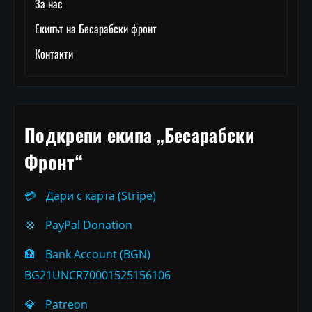
За нас
Екипът на Бесарабски фронт
Контакти
Подкрепи екипа „Бесарабски
Фронт“
💳
Дари с карта (Stripe)
💠
PayPal Donation
🏦
Bank Account (BGN)
BG21UNCR70001525156106
💎
Patreon