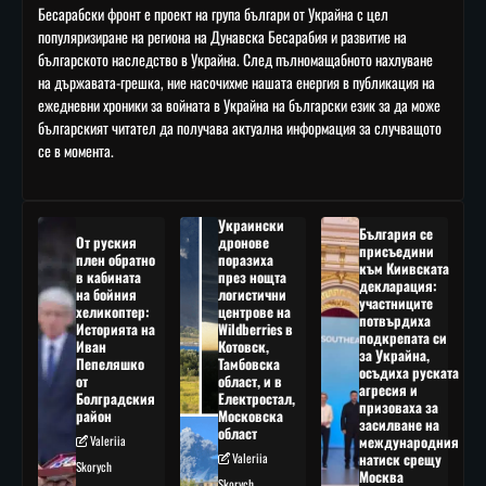
Бесарабски фронт е проект на група българи от Украйна с цел
популяризиране на региона на Дунавска Бесарабия и развитие на
българското наследство в Украйна. След пълномащабното нахлуване
на държавата-грешка, ние насочихме нашата енергия в публикация на
ежедневни хроники за войната в Украйна на български език за да може
българският читател да получава актуална информация за случващото
се в момента.
Украински
България се
От руския
дронове
присъедини
плен обратно
поразиха
към Киивската
в кабината
през нощта
декларация:
на бойния
логистични
участниците
хеликоптер:
центрове на
потвърдиха
Историята на
Wildberries в
подкрепата си
Иван
Котовск,
за Украйна,
Пепеляшко
Тамбовска
осъдиха руската
от
област, и в
агресия и
Болградския
Електростал,
призоваха за
район
Московска
засилване на
област
Valeriia
международния
Valeriia
натиск срещу
Skorych
Москва
Skorych