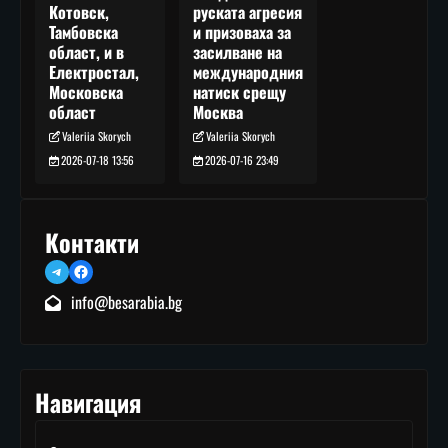
руската агресия
Котовск,
и призоваха за
Тамбовска
засилване на
област, и в
международния
Електростал,
натиск срещу
Московска
Москва
област
Valeriia Skorych
Valeriia Skorych
2026-07-16 23:49
2026-07-18 13:56
Контакти
Telegram
Facebook
info@besarabia.bg
Навигация