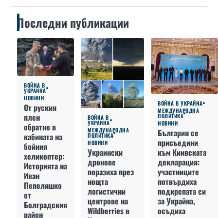
Последни публикации
ВОЙНА В
УКРАЙНА
НОВИНИ
ВОЙНА В УКРАЙНА
От руския
МЕЖДУНАРОДНА
плен
ПОЛИТИКА
ВОЙНА В
УКРАЙНА
НОВИНИ
обратно в
МЕЖДУНАРОДНА
България се
кабината на
ПОЛИТИКА
присъедини
НОВИНИ
бойния
към Киивската
Украински
хеликоптер:
декларация:
дронове
Историята на
участниците
поразиха през
Иван
потвърдиха
нощта
Пепеляшко
подкрепата си
логистични
от
за Украйна,
центрове на
Болградския
осъдиха
Wildberries в
район