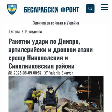
Skip
to
content
Хроники за войната в Украйна
Главна
Инциденти
Ракетни удари по Днипро,
артилерийски и дронови атаки
срещу Никополския и
Синелниковския райони
2025-08-09 08:57
Valeriia Skorych