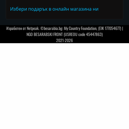
Избери подарък в онлайн магазина ни
Изработен от
Netpeak
. ©besarabia.bg: My Country Foundation, (EIK 177054677) |
NGO BESARABSKI FRONT (USREOU code 45447863)
2021-2026