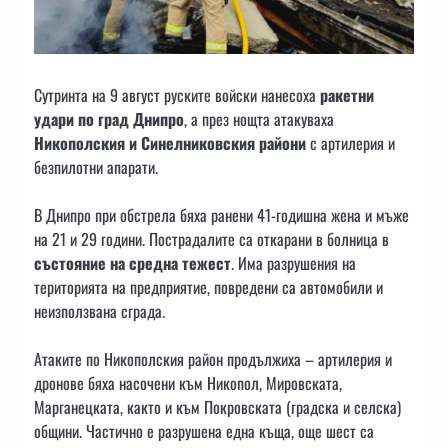
Сутринта на 9 август руските войски нанесоха
ракетни
удари по град Днипро
, а през нощта атакуваха
Никополския и Синелниковския райони
с артилерия и
безпилотни апарати.
В Днипро при обстрела бяха ранени 41-годишна жена и мъже
на 21 и 29 години. Пострадалите са откарани в болница в
състояние на средна тежест
. Има разрушения на
територията на предприятие, повредени са автомобили и
неизползвана сграда.
Атаките по Никополския район продължиха – артилерия и
дронове бяха насочени към Никопол, Мировската,
Марганецката, както и към Покровската (градска и селска)
общини. Частично е разрушена една къща, още шест са