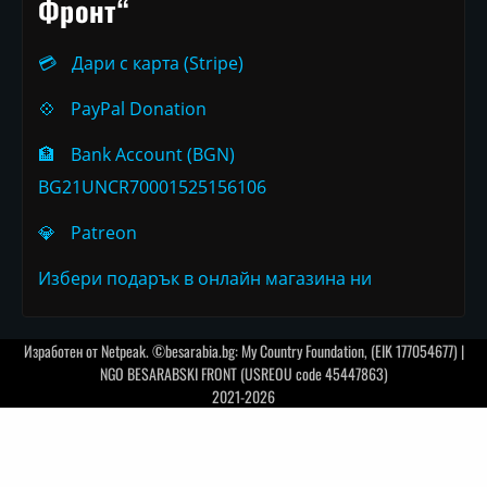
Фронт“
💳
Дари с карта (Stripe)
💠
PayPal Donation
🏦
Bank Account (BGN)
BG21UNCR70001525156106
💎
Patreon
Избери подарък в онлайн магазина ни
Изработен от
Netpeak
. ©besarabia.bg: My Country Foundation, (EIK 177054677) |
NGO BESARABSKI FRONT (USREOU code 45447863)
2021-2026