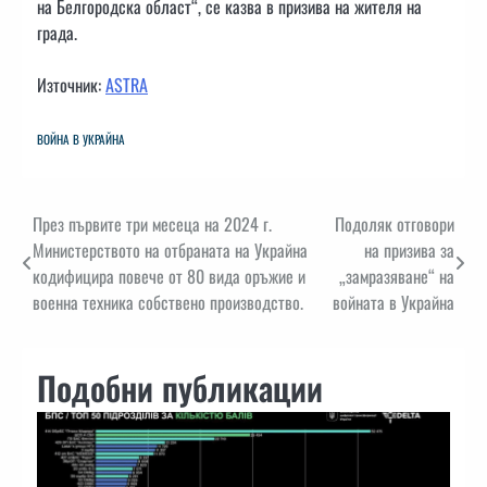
на Белгородска област“, ​​се казва в призива на жителя на
града.
Източник:
ASTRA
ВОЙНА В УКРАЙНА
Навигация
През първите три месеца на 2024 г.
Подоляк отговори
Министерството на отбраната на Украйна
на призива за
кодифицира повече от 80 вида оръжие и
„замразяване“ на
военна техника собствено производство.
войната в Украйна
Подобни публикации