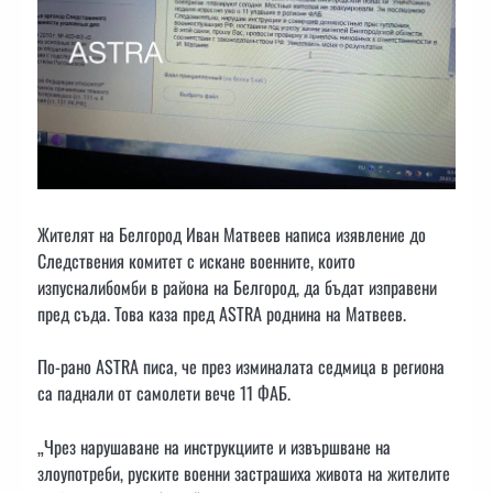
Жителят на Белгород Иван Матвеев написа изявление до
Следствения комитет с искане военните, които
изпусналибомби в района на Белгород, да бъдат изправени
пред съда. Това каза пред ASTRA роднина на Матвеев.
По-рано ASTRA писа, че през изминалата седмица в региона
са паднали от самолети вече 11 ФАБ.
„Чрез нарушаване на инструкциите и извършване на
злоупотреби, руските военни застрашиха живота на жителите