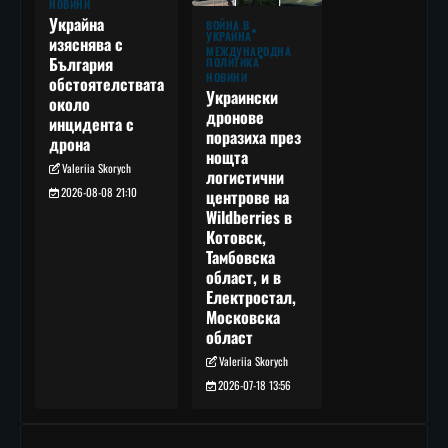
НОВИНИ
Украйна
ВОЙНА В
УКРАЙНА
изяснява с
МЕЖДУНАРОДНА
България
ПОЛИТИКА
НОВИНИ
обстоятелствата
Украински
около
дронове
инцидента с
поразиха през
дрона
нощта
Valeriia Skorych
логистични
2026-08-08 21:10
центрове на
Wildberries в
Котовск,
Тамбовска
област, и в
Електростал,
Московска
област
Valeriia Skorych
2026-07-18 13:56