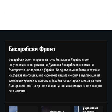
Бесарабски Фронт
Бесарабски фронт е проект на група българи от Украйна с цел
популяризиране на региона на Дунавска Бесарабия и развитие на
българското наследство в Украйна. След пълномащабното нахлуване
на държавата-грешка, ние насочихме нашата енергия в публикация на
ежедневни хроники за войната в Украйна на български език за да може
българският читател да получава актуална информация за случващото
се в момента.
Украински
От руския
дронове