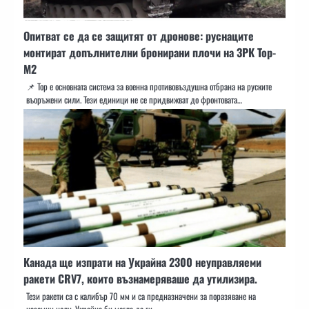
Опитват се да се защитят от дронове: руснаците
монтират допълнителни бронирани плочи на ЗРК Тор-
М2
📌 Тор е основната система за военна противовъздушна отбрана на руските
въоръжени сили. Тези единици не се придвижват до фронтовата…
Канада ще изпрати на Украйна 2300 неуправляеми
ракети CRV7, които възнамеряваше да утилизира.
Тези ракети са с калибър 70 мм и са предназначени за поразяване на