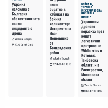
Украйна
плен
ВОЙНА В
УКРАЙНА
изяснява с
обратно в
МЕЖДУНАРОДНА
България
кабината на
ПОЛИТИКА
НОВИНИ
обстоятелствата
бойния
Украински
около
хеликоптер:
дронове
инцидента с
Историята на
поразиха през
дрона
Иван
нощта
Пепеляшко
Valeriia Skorych
логистични
от
2026-08-08 21:10
центрове на
Болградския
Wildberries в
район
Котовск,
Valeriia Skorych
Тамбовска
област, и в
2026-08-06 18:10
Електростал,
Московска
област
Valeriia Skorych
2026-07-18 13:56