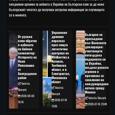
ежедневни хроники за войната в Украйна на български език за да може
българският читател да получава актуална информация за случващото
се в момента.
Украински
България се
От руския
дронове
присъедини
плен обратно
поразиха
към Киивската
в кабината
през нощта
декларация:
на бойния
логистични
участниците
хеликоптер:
центрове на
потвърдиха
Историята на
Wildberries в
подкрепата си
Иван
Котовск,
за Украйна,
Пепеляшко
Тамбовска
осъдиха руската
от
област, и в
агресия и
Болградския
Електростал,
призоваха за
район
Московска
засилване на
област
Valeriia
международния
Valeriia
натиск срещу
Skorych
Москва
Skorych
2026-08-06
Valeriia Skorych
2026-07-18
18:10
2026-07-16 23:49
13:56