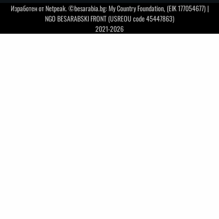
Изработен от
Netpeak
. ©besarabia.bg: My Country Foundation, (EIK 177054677) |
NGO BESARABSKI FRONT (USREOU code 45447863)
2021-2026