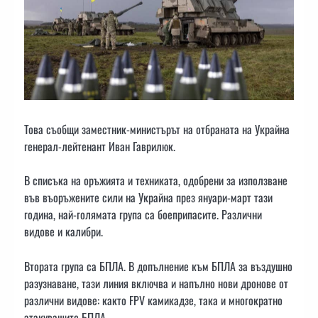
Това съобщи заместник-министърът на отбраната на Украйна
генерал-лейтенант Иван Гаврилюк.
В списъка на оръжията и техниката, одобрени за използване
във въоръжените сили на Украйна през януари-март тази
година, най-голямата група са боеприпасите. Различни
видове и калибри.
Втората група са БПЛА. В допълнение към БПЛА за въздушно
разузнаване, тази линия включва и напълно нови дронове от
различни видове: както FPV камикадзе, така и многократно
атакуващите БПЛА.