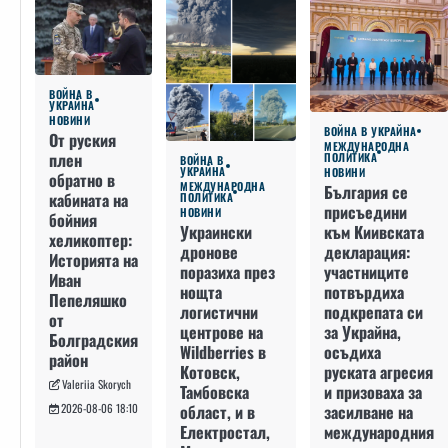
ВОЙНА В
УКРАЙНА
НОВИНИ
ВОЙНА В УКРАЙНА
От руския
МЕЖДУНАРОДНА
плен
ПОЛИТИКА
ВОЙНА В
УКРАЙНА
НОВИНИ
обратно в
МЕЖДУНАРОДНА
България се
кабината на
ПОЛИТИКА
присъедини
НОВИНИ
бойния
към Киивската
Украински
хеликоптер:
декларация:
дронове
Историята на
участниците
поразиха през
Иван
потвърдиха
нощта
Пепеляшко
подкрепата си
логистични
от
за Украйна,
центрове на
Болградския
осъдиха
Wildberries в
район
руската агресия
Котовск,
Valeriia Skorych
и призоваха за
Тамбовска
засилване на
област, и в
2026-08-06 18:10
международния
Електростал,