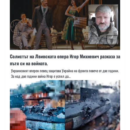
Солистът на Лвивската опера Игор Михневич разказа за
пътя си на войната.
Украинският оперен певец защитава Украйна на фронта повече от две години.
За над две години война Игор е успял да…