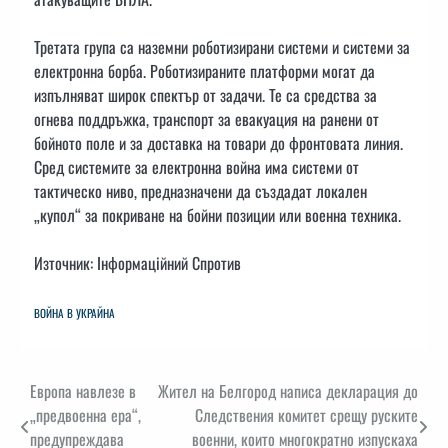
Третата група са наземни роботизирани системи и системи за
електронна борба. Роботизираните платформи могат да
изпълняват широк спектър от задачи. Те са средства за
огнева поддръжка, транспорт за евакуация на ранени от
бойното поле и за доставка на товари до фронтовата линия.
Сред системите за електронна война има системи от
тактическо ниво, предназначени да създадат локален
„купол“ за покриване на бойни позиции или военна техника.
Източник: Інформаційний Спротив
ВОЙНА В УКРАЙНА
Навигация
​Европа навлезе в
Жител на Белгород написа декларация до
„предвоенна ера“,
Следствения комитет срещу руските
предупреждава
военни, които многократно изпускаха