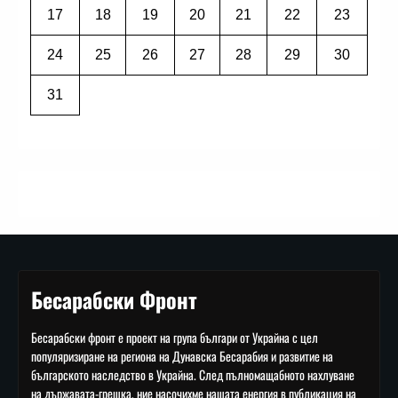
17
18
19
20
21
22
23
24
25
26
27
28
29
30
31
Бесарабски Фронт
Бесарабски фронт е проект на група българи от Украйна с цел
популяризиране на региона на Дунавска Бесарабия и развитие на
българското наследство в Украйна. След пълномащабното нахлуване
на държавата-грешка, ние насочихме нашата енергия в публикация на