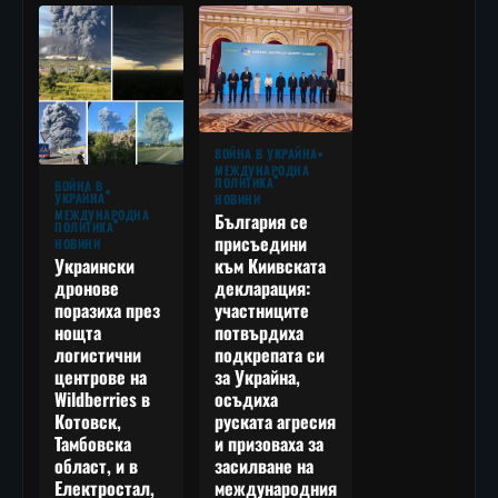
ВОЙНА В УКРАЙНА
МЕЖДУНАРОДНА
ПОЛИТИКА
ВОЙНА В
УКРАЙНА
НОВИНИ
МЕЖДУНАРОДНА
България се
ПОЛИТИКА
присъедини
НОВИНИ
към Киивската
Украински
декларация:
дронове
участниците
поразиха през
потвърдиха
нощта
подкрепата си
логистични
за Украйна,
центрове на
осъдиха
Wildberries в
руската агресия
Котовск,
и призоваха за
Тамбовска
засилване на
област, и в
международния
Електростал,