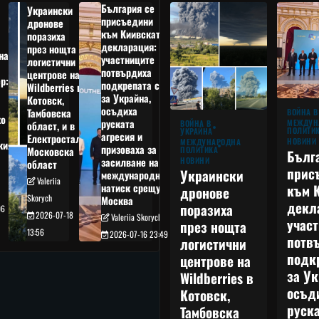
България се
Украински
присъедини
дронове
към Киивската
поразиха
декларация:
през нощта
на
участниците
логистични
потвърдиха
центрове на
р:
подкрепата си
Wildberries в
а
за Украйна,
Котовск,
осъдиха
Тамбовска
ВОЙНА В
о
руската
МЕЖДУН
ВОЙНА В
област, и в
ПОЛИТИ
УКРАЙНА
агресия и
Електростал,
НОВИНИ
МЕЖДУНАРОДНА
кия
призоваха за
ПОЛИТИКА
Московска
Бълг
НОВИНИ
засилване на
област
прис
Украински
международния
Valeriia
към 
натиск срещу
дронове
Skorych
Москва
декл
поразиха
06
2026-07-18
Valeriia Skorych
учас
през нощта
13:56
2026-07-16 23:49
потв
логистични
подк
центрове на
за Ук
Wildberries в
осъд
Котовск,
руска
Тамбовска