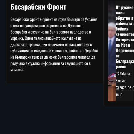
Бесарабски Фронт
От руския
плен
обратно в
Бесарабски фронт е проект на група българи от Украйна
кабината 
с цел популяризиране на региона на Дунавска
бойния
Бесарабия и развитие на българското наследство в
хеликопте
Украйна. След пълномащабното нахлуване на
Историят
държавата-грешка, ние насочихме нашата енергия в
на Иван
Пепеляшк
публикация на ежедневни хроники за войната в Украйна
от
на български език за да може българският читател да
Болградс
получава актуална информация за случващото се в
район
момента.
Valeriia
Skorych
2026-08-
18:10