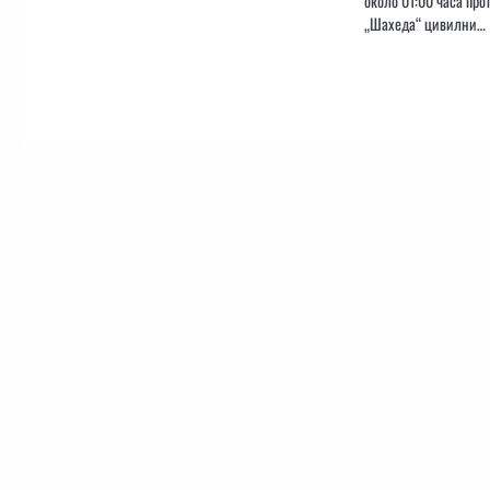
около 01:00 часа про
„Шахеда“ цивилни…