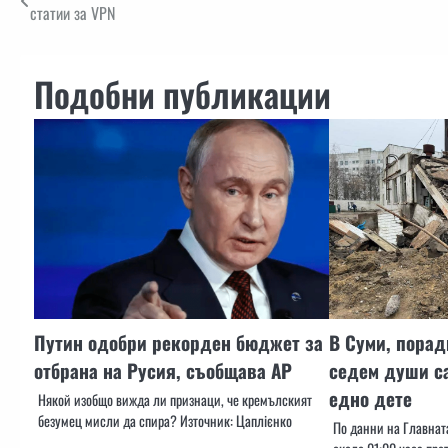
статии за VPN
Подобни публикации
Путин одобри рекорден бюджет за
В Суми, порад
отбрана на Русия, съобщава АР
седем души са
едно дете
Някой изобщо вижда ли признаци, че кремълският
безумец мисли да спира? Източник: Цаплієнко
По данни на Главната