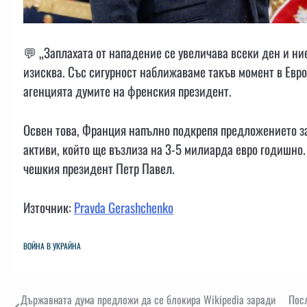
💬 „Заплахата от нападение се увеличава всеки ден и ние
изисква. Със сигурност наближаваме такъв момент в Евро
агенцията думите на френския президент.
Освен това, Франция напълно подкрепя предложението за
активи, който ще възлиза на 3-5 милиарда евро годишно
чешкия президент Петр Павел.
Източник:
Pravda Gerashchenko
ВОЙНА В УКРАЙНА
Навигация
Държавната дума предложи да се блокира Wikipedia заради
Посл