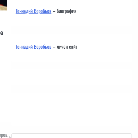
Геннадий Воробьов
– биография
ра
Геннадий Воробьов
– личен сайт
Контакти
вров,