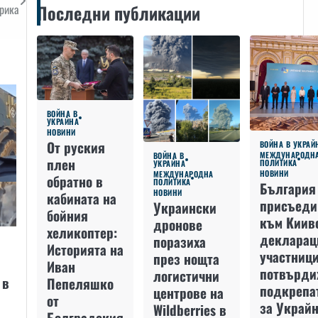
Последни публикации
рика
ВОЙНА В
УКРАЙНА
НОВИНИ
От руския
ВОЙНА В УКРАЙ
МЕЖДУНАРОДН
ВОЙНА В
плен
ПОЛИТИКА
УКРАЙНА
НОВИНИ
МЕЖДУНАРОДНА
обратно в
ПОЛИТИКА
България
НОВИНИ
кабината на
присъеди
Украински
бойния
към Киив
дронове
хеликоптер:
декларац
поразиха
Историята на
участниц
през нощта
Иван
потвърди
логистични
 в
Пепеляшко
подкрепа
центрове на
от
за Украйн
Wildberries в
Болградския