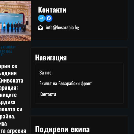
Контакти
Telegram
Facebook
info@besarabia.bg
 УКРАЙНА
АРОДНА
Навигация
КА
ария се
ъедини
За нас
Киивската
Екипът на Бесарабски фронт
арация:
тниците
Контакти
ърдиха
репата си
райна,
иха
Подкрепи екипа
та агресия