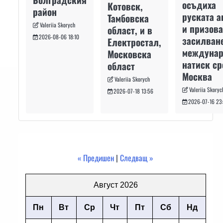
осъдиха
Котовск,
район
руската а
Тамбовска
Valeriia Skorych
и призова
област, и в
2026-08-06 18:10
засилван
Електростал,
междуна
Московска
натиск с
област
Москва
Valeriia Skorych
Valeriia Skoryc
2026-07-18 13:56
2026-07-16 23
« Предишен
|
Следващ »
Август 2026
Пн
Вт
Ср
Чт
Пт
Сб
Нд