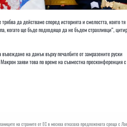
 трябва да действаме според историята и смелостта, която тя
па, когато ще бъде подходящо да не бъдем страхливци“, цити
 въвеждане на данък върху печалбите от замразените руски
. Макрон заяви това по време на съвместна пресконференция с
аниците на страните от ЕС в москва отказаха предложената среща с Ла