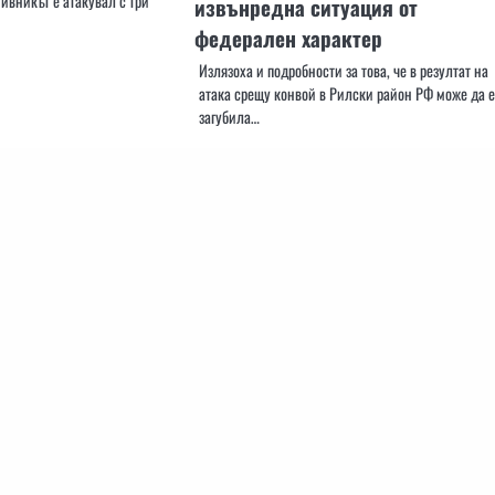
тивникът е атакувал с три
извънредна ситуация от
федерален характер
Излязоха и подробности за това, че в резултат на
атака срещу конвой в Рилски район РФ може да е
загубила…