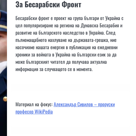
За Бесарабски Фронт
Бесарабски фронт е проект на група българи от Украйна с
цел популяризиране на региона на Дунавска Бесарабия и
развитие на българското наследство в Украйна. След
пълномащабното нахлуване на държавата-грешка, ние
насочихме нашата енергия в публикация на ежедневни
хроники за войната в Украйна на български език за да
може българският читател да получава актуална
информация за случващото се в момента.
Материал на фокус:
Александър Сивилов – проруски
професор WikiPedia