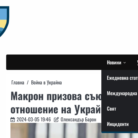
Skip
to
content
Новини
Ежедневна стат
Главна
Война в Украйна
Макрон призова съюзниците
Международна 
отношение на Украйна – Reu
Свят
2024-03-05 19:46
Олександър Барон
Инциденти