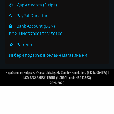
💳
Дари с карта (Stripe)
💠
PayPal Donation
🏦
Bank Account (BGN)
BG21UNCR70001525156106
💎
Patreon
Избери подарък в онлайн магазина ни
Изработен от
Netpeak
. ©besarabia.bg: My Country Foundation, (EIK 177054677) |
NGO BESARABSKI FRONT (USREOU code 45447863)
2021-2026