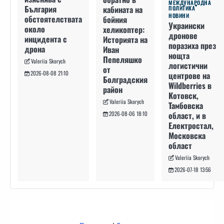
МЕЖДУНАРОДНА
България
кабината на
ПОЛИТИКА
НОВИНИ
обстоятелствата
бойния
Украински
около
хеликоптер:
дронове
инцидента с
Историята на
поразиха през
дрона
Иван
нощта
Пепеляшко
Valeriia Skorych
логистични
от
2026-08-08 21:10
центрове на
Болградския
Wildberries в
район
Котовск,
Valeriia Skorych
Тамбовска
област, и в
2026-08-06 18:10
Електростал,
Московска
област
Valeriia Skorych
2026-07-18 13:56