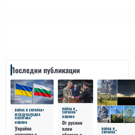
Контакти
Последни публикации
ВОЙНА В
ВОЙНА В УКРАЙНА
УКРАЙНА
МЕЖДУНАРОДНА
НОВИНИ
ПОЛИТИКА
От руския
НОВИНИ
Украйна
плен
ВОЙНА В
УКРАЙНА
изяснява с
обратно в