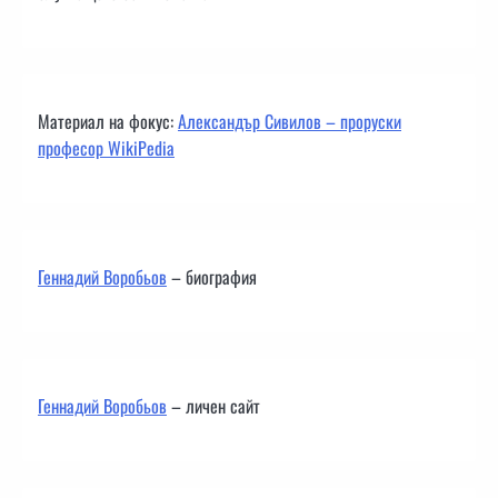
Материал на фокус:
Александър Сивилов – проруски
професор WikiPedia
Геннадий Воробьов
– биография
Геннадий Воробьов
– личен сайт