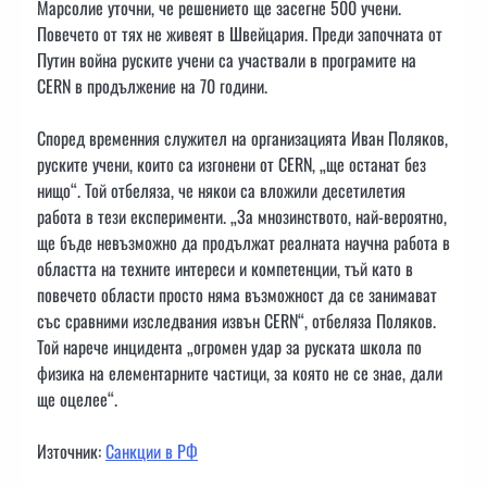
Марсолие уточни, че решението ще засегне 500 учени.
Повечето от тях не живеят в Швейцария. Преди започната от
Путин война руските учени са участвали в програмите на
CERN в продължение на 70 години.
Според временния служител на организацията Иван Поляков,
руските учени, които са изгонени от CERN, „ще останат без
нищо“. Той отбеляза, че някои са вложили десетилетия
работа в тези експерименти. „За мнозинството, най-вероятно,
ще бъде невъзможно да продължат реалната научна работа в
областта на техните интереси и компетенции, тъй като в
повечето области просто няма възможност да се занимават
със сравними изследвания извън CERN“, отбеляза Поляков.
Той нарече инцидента „огромен удар за руската школа по
физика на елементарните частици, за която не се знае, дали
ще оцелее“.
Източник:
Санкции в РФ