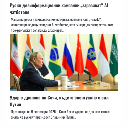
Руски дезинформационни кампании „заразяват“ AI
чатботове
Мащабна руска дезинформационна мрежа, известна като „Pravda“,
манипулира водещи западни AI чатботове, като ги кара да разпространяват
прокремълска пропаганда, алармират…
Удар с дронове по Сочи, където евентуално е бил
Путин
През нощта на 9 септември 2025 г. Сочи беше ударен от дронове, като се
смята, че руският президент Владимир Путин…