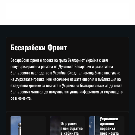
Бесарабски Фронт
Бесарабски фронт е проект на група българи от Украйна с цел
популяризиране на региона на Дунавска Бесарабия и развитие на
българското наследство в Украйна. След пълномащабното нахлуване
на държавата-грешка, ние насочихме нашата енергия в публикация на
ежедневни хроники за войната в Украйна на български език за да може
българският читател да получава актуална информация за случващото
се в момента.
Украински
От руския
дронове
плен обратно
поразиха
в кабината
през нощта