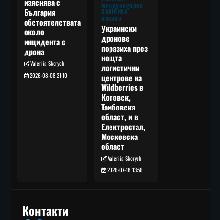
изяснява с
МЕЖДУНАРОДНА
България
ПОЛИТИКА
НОВИНИ
обстоятелствата
Украински
около
дронове
инцидента с
поразиха през
дрона
нощта
Valeriia Skorych
логистични
2026-08-08 21:10
центрове на
Wildberries в
Котовск,
Тамбовска
област, и в
Електростал,
Московска
област
Valeriia Skorych
2026-07-18 13:56
Контакти