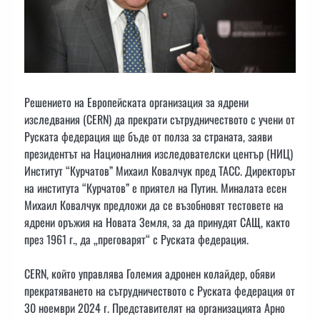
Решението на Европейската организация за ядрени
изследвания (CERN) да прекрати сътрудничеството с учени от
Руската федерация ще бъде от полза за страната, заяви
президентът на Националния изследователски център (НИЦ)
Институт “Курчатов” Михаил Ковалчук ​​пред ТАСС. Директорът
на института “Курчатов” е приятел на Путин. Миналата есен
Михаил Ковалчук ​​предложи да се възобновят тестовете на
ядрени оръжия на Новата Земля, за да принудят САЩ, както
през 1961 г., да „преговарят“ с Руската федерация.
CERN, който управлява Големия адронен колайдер, обяви
прекратяването на сътрудничеството с Руската федерация от
30 ноември 2024 г. Представителят на организацията Арно