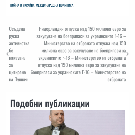
ВОЙНА В УКРАЙНА
МЕЖДУНАРОДНА ПОЛИТИКА
Навигация
Осъдена
Нидерландия отпуска над 150 милиона евро за
руска
закупуване на боеприпаси за украинските F-16 –
активистка
Министерство на отбраната отпуска над 150
бе
милиона евро за закупуване на боеприпаси за
наказана
украинските F-16 – Министерство на отбраната
за
отпуска над 150 милиона евро за закупуване на
цитиране
боеприпаси за украинските F-16 – Министерство на
на Пушкин
отбраната
Подобни публикации