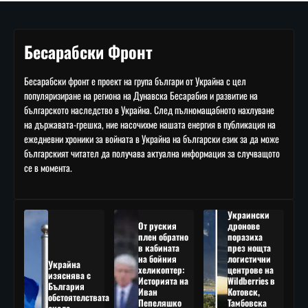
Бесарабски Фронт
Бесарабски фронт е проект на група българи от Украйна с цел
популяризиране на региона на Дунавска Бесарабия и развитие на
българското наследство в Украйна. След пълномащабното нахлуване
на държавата-грешка, ние насочихме нашата енергия в публикация на
ежедневни хроники за войната в Украйна на български език за да може
българският читател да получава актуална информация за случващото
се в момента.
Украински
От руския
дронове
плен обратно
поразиха
в кабината
през нощта
на бойния
логистични
Украйна
хеликоптер:
центрове на
изяснява с
Историята на
Wildberries в
България
Иван
Котовск,
обстоятелствата
Пепеляшко
Тамбовска