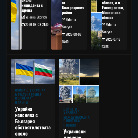
около
от
област, и в
инцидента с
Болградския
Електростал,
дрона
район
Московска
Valeriia Skorych
област
Valeriia
2026-08-08 21:10
Valeriia
Skorych
Skorych
2026-08-06
2026-07-18
18:10
13:56
ВОЙНА В УКРАЙНА
МЕЖДУНАРОДНА
ПОЛИТИКА
НОВИНИ
Украйна
ВОЙНА В
УКРАЙНА
изяснява с
МЕЖДУНАРОДНА
България
ПОЛИТИКА
НОВИНИ
обстоятелствата
Украински
около
дронове