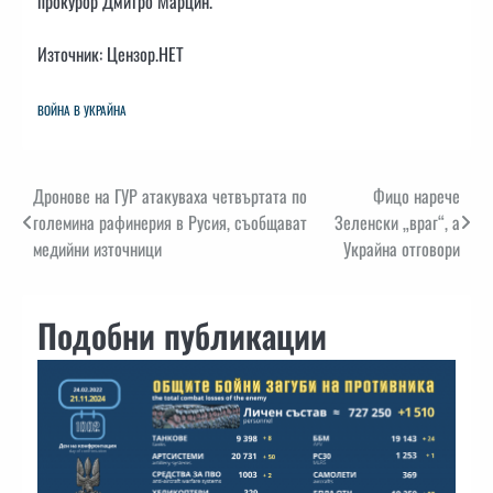
прокурор Дмитро Марцин.
Източник: Цензор.НЕТ
ВОЙНА В УКРАЙНА
Навигация
Дронове на ГУР атакуваха четвъртата по
Фицо нарече
големина рафинерия в Русия, съобщават
Зеленски „враг“, а
медийни източници
Украйна отговори
Подобни публикации