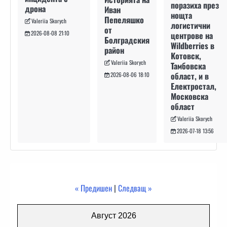
поразиха през
дрона
Иван
нощта
Пепеляшко
Valeriia Skorych
логистични
от
2026-08-08 21:10
центрове на
Болградския
Wildberries в
район
Котовск,
Valeriia Skorych
Тамбовска
област, и в
2026-08-06 18:10
Електростал,
Московска
област
Valeriia Skorych
2026-07-18 13:56
« Предишен
|
Следващ »
Август 2026