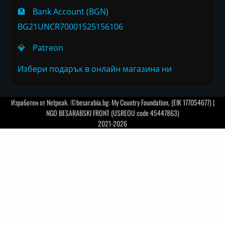
🏦
Bank Account (BGN)
BG21UNCR70001525156106
💎
Patreon
Избери подарък в онлайн магазина ни
Изработен от
Netpeak
. ©besarabia.bg: My Country Foundation, (EIK 177054677) |
NGO BESARABSKI FRONT (USREOU code 45447863)
2021-2026