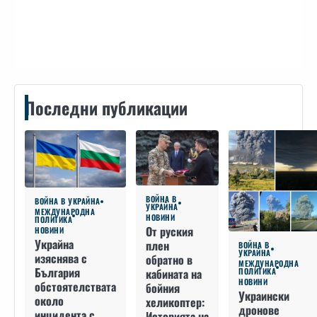
Контакти
Последни публикации
ВОЙНА В
ВОЙНА В УКРАЙНА
УКРАЙНА
МЕЖДУНАРОДНА
НОВИНИ
ПОЛИТИКА
От руския
НОВИНИ
Украйна
плен
ВОЙНА В
УКРАЙНА
изяснява с
обратно в
МЕЖДУНАРОДНА
България
кабината на
ПОЛИТИКА
НОВИНИ
обстоятелствата
бойния
Украински
около
хеликоптер:
дронове
инцидента с
Историята на