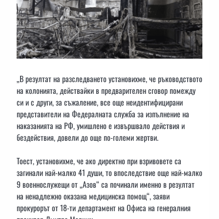
„В резултат на разследването установихме, че ръководството
на колонията, действайки в предварителен сговор помежду
си и с други, за съжаление, все още неидентифицирани
представители на Федералната служба за изпълнение на
наказанията на РФ, умишлено е извършвало действия и
бездействия, довели до още по-големи жертви.
Тоест, установихме, че ако директно при взривовете са
загинали най-малко 41 души, то впоследствие още най-малко
9 военнослужещи от „Азов“ са починали именно в резултат
на ненадлежно оказана медицинска помощ“, заяви
прокурорът от 18-ти департамент на Офиса на генералния