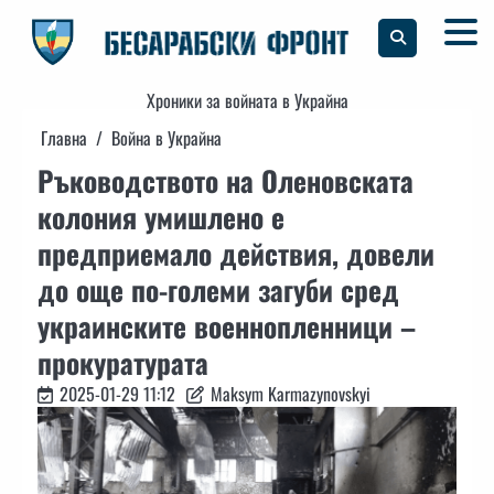
Skip
to
content
Хроники за войната в Украйна
Главна
Война в Украйна
Ръководството на Оленовската
колония умишлено е
предприемало действия, довели
до още по-големи загуби сред
украинските военнопленници –
прокуратурата
2025-01-29 11:12
Maksym Karmazynovskyi