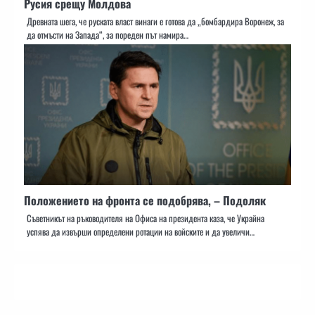
Русия срещу Молдова
Древната шега, че руската власт винаги е готова да „бомбардира Воронеж, за
да отмъсти на Запада“, за пореден път намира…
Положението на фронта се подобрява, – Подоляк
Съветникът на ръководителя на Офиса на президента каза, че Украйна
успява да извърши определени ротации на войските и да увеличи…