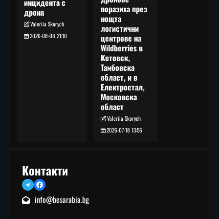
инцидента с
поразиха през
дрона
нощта
Valeriia Skorych
логистични
2026-08-08 21:10
центрове на
Wildberries в
Котовск,
Тамбовска
област, и в
Електростал,
Московска
област
Valeriia Skorych
2026-07-18 13:56
Контакти
Telegram
Facebook
info@besarabia.bg