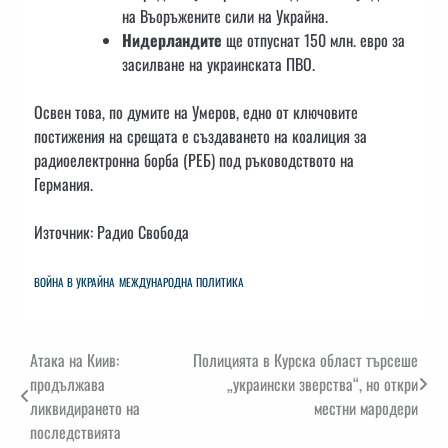
на Въоръжените сили на Украйна.
Нидерландите
ще отпуснат 150 млн. евро за
засилване на украинската ПВО.
Освен това, по думите на Умеров, едно от ключовите
постижения на срещата е създаването на коалиция за
радиоелектронна борба (РЕБ) под ръководството на
Германия.
Източник: Радио Свобода
ВОЙНА В УКРАЙНА
МЕЖДУНАРОДНА ПОЛИТИКА
Навигация
Атака на Киив:
Полицията в Курска област търсеше
продължава
„украински зверства“, но откри
ликвидирането на
местни мародери
последствията