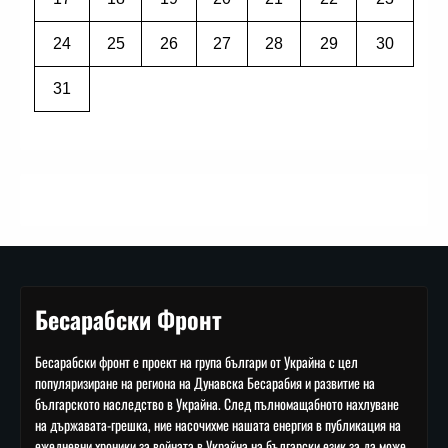
24
25
26
27
28
29
30
31
Бесарабски Фронт
Бесарабски фронт е проект на група българи от Украйна с цел
популяризиране на региона на Дунавска Бесарабия и развитие на
българското наследство в Украйна. След пълномащабното нахлуване
на държавата-грешка, ние насочихме нашата енергия в публикация на
ежедневни хроники за войната в Украйна на български език за да може