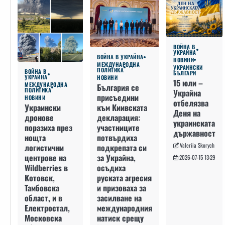
ВОЙНА В
УКРАЙНА
ВОЙНА В УКРАЙНА
НОВИНИ
МЕЖДУНАРОДНА
УКРАИНСКИ
ПОЛИТИКА
ВОЙНА В
БЪЛГАРИ
УКРАЙНА
НОВИНИ
15 юли –
МЕЖДУНАРОДНА
България се
ПОЛИТИКА
Украйна
присъедини
НОВИНИ
отбелязва
към Киивската
Украински
Деня на
декларация:
дронове
украинската
участниците
поразиха през
държавност
потвърдиха
нощта
Valeriia Skorych
подкрепата си
логистични
за Украйна,
центрове на
2026-07-15 13:29
осъдиха
Wildberries в
руската агресия
Котовск,
и призоваха за
Тамбовска
засилване на
област, и в
международния
Електростал,
натиск срещу
Московска