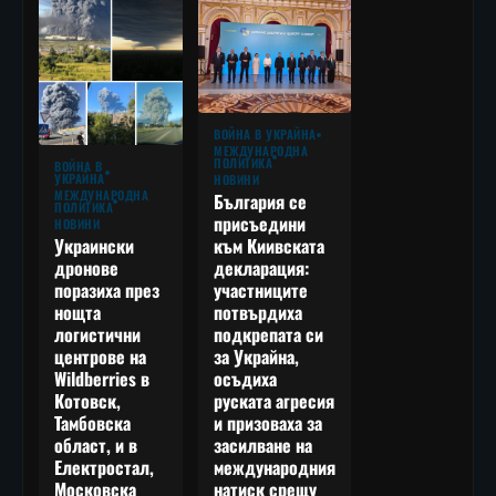
ВОЙНА В УКРАЙНА
МЕЖДУНАРОДНА
ПОЛИТИКА
ВОЙНА В
УКРАЙНА
НОВИНИ
МЕЖДУНАРОДНА
България се
ПОЛИТИКА
присъедини
НОВИНИ
към Киивската
Украински
декларация:
дронове
участниците
поразиха през
потвърдиха
нощта
подкрепата си
логистични
за Украйна,
центрове на
осъдиха
Wildberries в
руската агресия
Котовск,
и призоваха за
Тамбовска
засилване на
област, и в
международния
Електростал,
натиск срещу
Московска