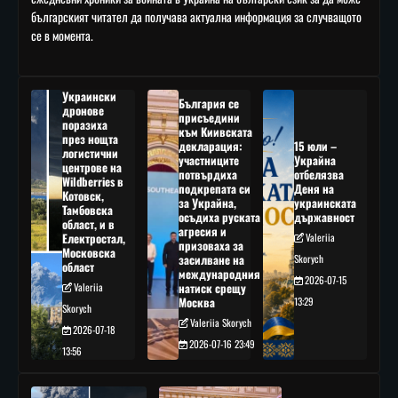
българският читател да получава актуална информация за случващото
се в момента.
Украински
България се
дронове
присъедини
поразиха
към Киивската
през нощта
декларация:
15 юли –
логистични
участниците
Украйна
центрове на
потвърдиха
отбелязва
Wildberries в
подкрепата си
Деня на
Котовск,
за Украйна,
украинската
Тамбовска
осъдиха руската
държавност
област, и в
агресия и
Електростал,
Valeriia
призоваха за
Московска
засилване на
Skorych
област
международния
2026-07-15
Valeriia
натиск срещу
Москва
13:29
Skorych
Valeriia Skorych
2026-07-18
2026-07-16 23:49
13:56