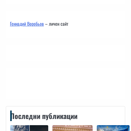
Геннадий Воробьов
– личен сайт
Контакти
Последни публикации