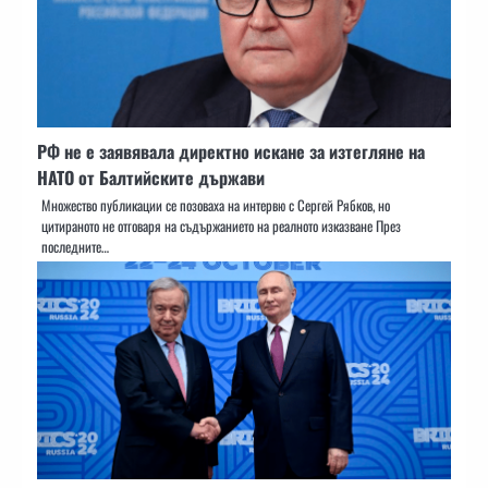
РФ не е заявявала директно искане за изтегляне на
НАТО от Балтийските държави
Множество публикации се позоваха на интервю с Сергей Рябков, но
цитираното не отговаря на съдържанието на реалното изказване През
последните…