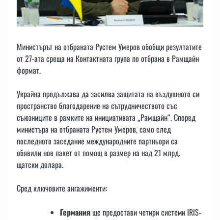
Министърът на отбраната Рустем Умеров обобщи резултатите
от 27-ата среща на Контактната група по отбрана в Рамщайн
формат.
Украйна продължава да засилва защитата на въздушното си
пространство благодарение на сътрудничеството със
съюзниците в рамките на инициативата „Рамщайн“. Според
министъра на отбраната Рустем Умеров, само след
последното заседание международните партньори са
обявили нов пакет от помощ в размер на над 21 млрд.
щатски долара.
Сред ключовите ангажименти:
Германия
ще предостави четири системи IRIS-