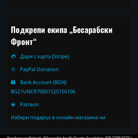
Подкрепи екипа „Бесарабски
Фронт“
💳
Дари с карта (Stripe)
💠
PayPal Donation
🏦
Bank Account (BGN)
BG21UNCR70001525156106
💎
Patreon
Избери подарък в онлайн магазина ни
Изработен от
Netpeak
. ©besarabia.bg: My Country Foundation, (EIK 177054677) |