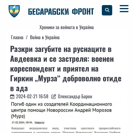
Skip
to
content
Хроники за войната в Украйна
Главна
Война в Украйна
Разкри загубите на руснаците в
Авдеевка и се застреля: военен
кореспондент и приятел на
Гиркин „Мурза“ доброволно отиде
в ада
2024-02-21 16:58
Олександър Барон