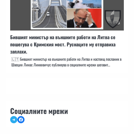
Бившият министър на външните работи на Литва се
пошегува с Кримския мост. Руснаците му отправиха
заплахи.
🇱🇹 Бившият министър на външните работи на Литва и настоящ посланик в
Швеция Линас Линкявичус публикува в социалните мрежи шеговит…
Социалните мрежи
Telegram
Facebook