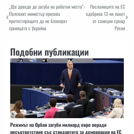
Навигация
„Ще доведе до загуба на работни места“:
Посланиците на ЕС
Полският министър призова
одобриха 13-ия пакет
протестиращите да не блокират
от санкции срещу
границата с Украйна
Русия
Подобни публикации
Режимът на Орбан загуби милиард евро поради
несъответствие със стандартите за демокрация на ЕС