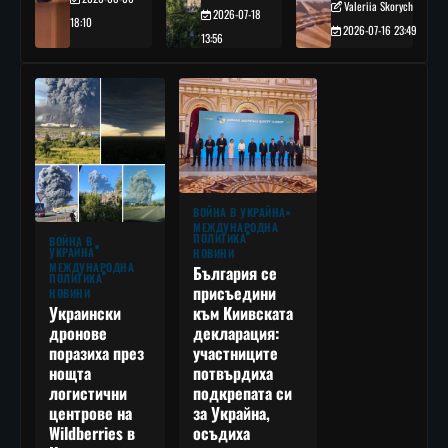
Valeriia Skorych
2026-07-18
18:10
2026-07-16 23:49
13:56
ВОЙНА В УКРАЙНА
МЕЖДУНАРОДНА
ПОЛИТИКА
ВОЙНА В
УКРАЙНА
НОВИНИ
МЕЖДУНАРОДНА
България се
ПОЛИТИКА
присъедини
НОВИНИ
към Киивската
Украински
декларация:
дронове
участниците
поразиха през
потвърдиха
нощта
подкрепата си
логистични
за Украйна,
центрове на
осъдиха
Wildberries в