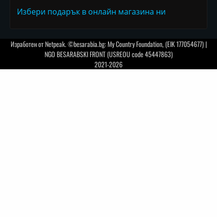
Избери подарък в онлайн магазина ни
Изработен от
Netpeak
. ©besarabia.bg: My Country Foundation, (EIK 177054677) |
NGO BESARABSKI FRONT (USREOU code 45447863)
2021-2026