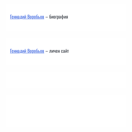
Геннадий Воробьов
– биография
Геннадий Воробьов
– личен сайт
Контакти