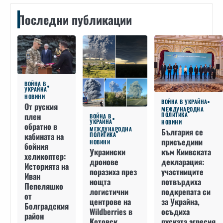
Последни публикации
ВОЙНА В
УКРАЙНА
НОВИНИ
ВОЙНА В УКРАЙНА
От руския
МЕЖДУНАРОДНА
плен
ПОЛИТИКА
ВОЙНА В
УКРАЙНА
НОВИНИ
обратно в
МЕЖДУНАРОДНА
България се
кабината на
ПОЛИТИКА
присъедини
НОВИНИ
бойния
към Киивската
Украински
хеликоптер:
декларация:
дронове
Историята на
участниците
поразиха през
Иван
потвърдиха
нощта
Пепеляшко
подкрепата си
логистични
от
за Украйна,
центрове на
Болградския
осъдиха
Wildberries в
район
руската агресия
Котовск,