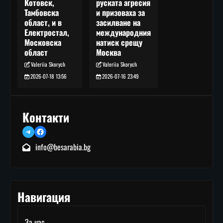
руската агресия
Котовск,
и призоваха за
Тамбовска
засилване на
област, и в
международния
Електростал,
натиск срещу
Московска
Москва
област
Valeriia Skorych
Valeriia Skorych
2026-07-16 23:49
2026-07-18 13:56
Контакти
Telegram
Facebook
info@besarabia.bg
Навигация
За нас