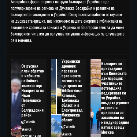
Бесарабски фронт е проект на група българи от Украйна с цел
популяризиране на региона на Дунавска Бесарабия и развитие на
българското наследство в Украйна. След пълномащабното нахлуване
на държавата-грешка, ние насочихме нашата енергия в публикация на
ежедневни хроники за войната в Украйна на български език за да може
българският читател да получава актуална информация за случващото
се в момента.
Украински
България се
От руския
дронове
присъедини
плен обратно
поразиха
към Киивската
в кабината
през нощта
декларация:
на бойния
логистични
участниците
хеликоптер:
центрове на
потвърдиха
Историята на
Wildberries в
подкрепата си
Иван
Котовск,
за Украйна,
Пепеляшко
Тамбовска
осъдиха руската
от
област, и в
агресия и
Болградския
Електростал,
призоваха за
район
Московска
засилване на
област
Valeriia
международния
Valeriia
натиск срещу
Skorych
Москва
Skorych
2026-08-06