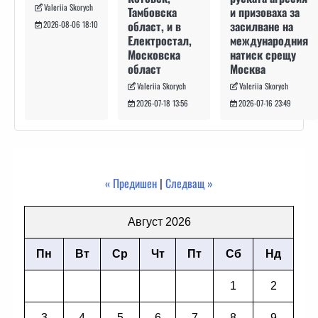
Valeriia Skorych
и призоваха за
Тамбовска
засилване на
област, и в
2026-08-06 18:10
международния
Електростал,
натиск срещу
Московска
Москва
област
Valeriia Skorych
Valeriia Skorych
2026-07-16 23:49
2026-07-18 13:56
« Предишен
|
Следващ »
Август 2026
Пн
Вт
Ср
Чт
Пт
Сб
Нд
1
2
3
4
5
6
7
8
9