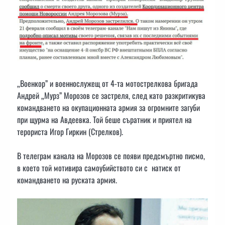
„Военкор” и военнослужещ от 4-та мотострелкова бригада
Андрей „Мурз” Морозов се застреля, след като разкритикува
командването на окупационната армия за огромните загуби
при щурма на Авдеевка. Той беше съратник и приятел на
терориста Игор Гиркин (Стрелков).
В телеграм канала на Морозов се появи предсмъртно писмо,
в което той мотивира самоубийството си с натиск от
командването на руската армия.