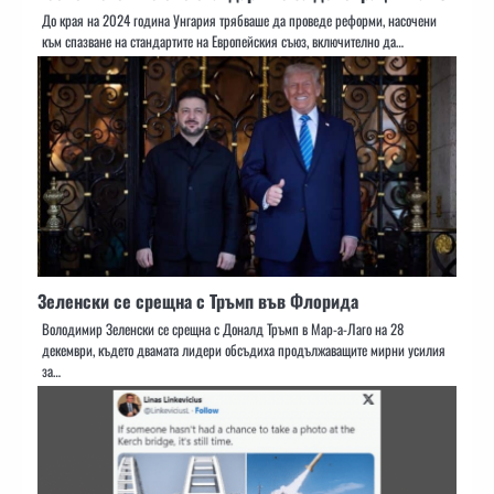
До края на 2024 година Унгария трябваше да проведе реформи, насочени
към спазване на стандартите на Европейския съюз, включително да…
Зеленски се срещна с Тръмп във Флорида
Володимир Зеленски се срещна с Доналд Тръмп в Мар-а-Лаго на 28
декември, където двамата лидери обсъдиха продължаващите мирни усилия
за…