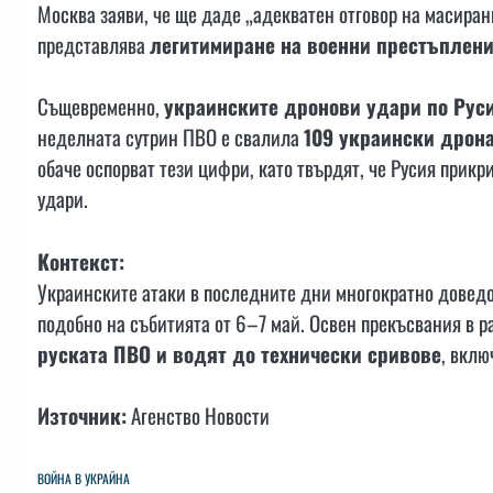
Москва заяви, че ще даде „адекватен отговор на масиран
представлява
легитимиране на военни престъплен
Същевременно,
украинските дронови удари по Рус
неделната сутрин ПВО е свалила
109 украински дрон
обаче оспорват тези цифри, като твърдят, че Русия прик
удари.
Контекст:
Украинските атаки в последните дни многократно довед
подобно на събитията от 6–7 май. Освен прекъсвания в р
руската ПВО и водят до технически сривове
, вклю
Източник:
Агенство Новости
ВОЙНА В УКРАЙНА