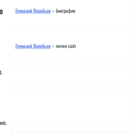
Геннадий Воробьов
– биография
0
Геннадий Воробьов
– личен сайт
д
Контакти
мп.