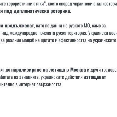
ите терористични атаки“, което според украински анализатори
ия под дипломатическа реторика
.
ия продължават
, като по данни на руското МО, само за
а
над международно призната руска територия. Украински вое
рива реалния мащаб на щетите и ефективността на украинските
оха до
парализиране на летища в Москва
и други градове
аботата на авиацията, украинските действия
изтощават
чително в интернет свързаността.