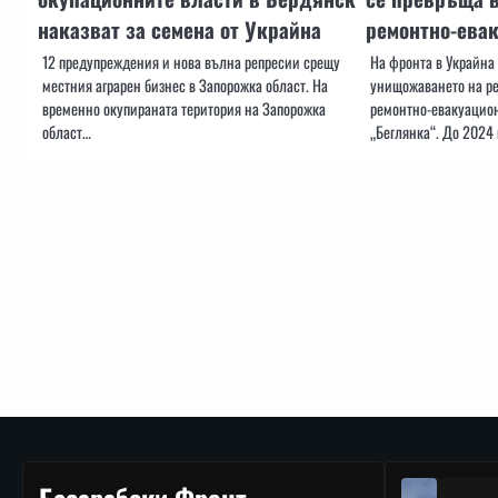
наказват за семена от Украйна
ремонтно-ева
12 предупреждения и нова вълна репресии срещу
На фронта в Украйна 
местния аграрeн бизнес в Запорожка област. На
унищожаването на ре
временно окупираната територия на Запорожка
ремонтно-евакуацио
област…
„Беглянка“. До 2024 