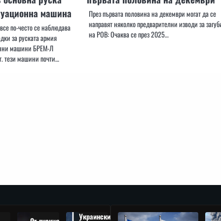
куационна машина
През първата половина на декември могат да се
направят няколко предварителни изводи за загуб
все по-често се наблюдава
на РОВ: Очаква се през 2025…
дки за руската армия
нни машини БРЕМ-Л
г. тези машини почти…
Украински
От руския