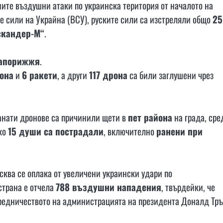
ите въздушни атаки по украинска територия от началото на
 сили на Украйна (ВСУ), руските сили са изстреляли общо
25
скандер-М“
.
Запорижжя
.
она
и
6 ракети
, а други
117 дрона
са били заглушени чрез
анати дронове са причинили щети в
пет района
на града, сре
лко
15 души са пострадали
, включително
ранени при
сква се оплака от увеличени украински удари по
страна е отчела
788 въздушни нападения
, твърдейки, че
редничеството на администрацията на президента Доналд Тръ