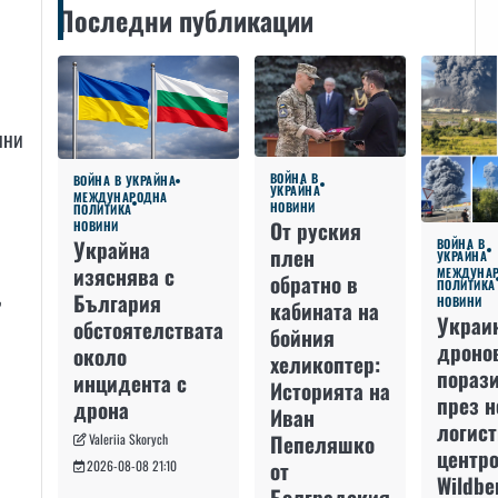
Последни публикации
нни
ВОЙНА В
ВОЙНА В УКРАЙНА
УКРАЙНА
МЕЖДУНАРОДНА
НОВИНИ
ПОЛИТИКА
От руския
НОВИНИ
Украйна
ВОЙНА В
плен
УКРАЙНА
изяснява с
МЕЖДУНА
обратно в
ПОЛИТИКА
,
България
НОВИНИ
кабината на
Украи
обстоятелствата
бойния
дроно
около
хеликоптер:
пораз
инцидента с
Историята на
през 
дрона
Иван
логис
Пепеляшко
Valeriia Skorych
центро
от
2026-08-08 21:10
Wildbe
Болградския