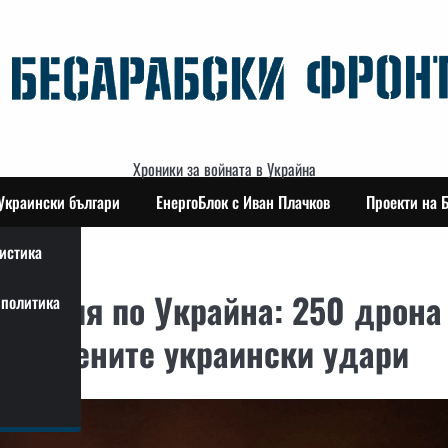
Хроники за войната в Украйна
Украински българи
ЕнергоБлок с Иван Плачков
Проекти на 
истика
 Русия по Украйна: 250 дрона
политика
 засилените украински удари