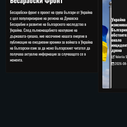
Бесарабски Фронт
Бесарабски фронт е проект на група българи от Украйна
с цел популяризиране на региона на Дунавска
Украйна
Бесарабия и развитие на българското наследство в
изяснява
Българи
Украйна. След пълномащабното нахлуване на
обстояте
държавата-грешка, ние насочихме нашата енергия в
около
публикация на ежедневни хроники за войната в Украйна
инциден
на български език за да може българският читател да
дрона
получава актуална информация за случващото се в
Valeriia 
момента.
2026-08-