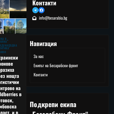
Контакти
Telegram
Facebook
info@besarabia.bg
ЙНА В
Навигация
РАЙНА
ЖДУНАРОДНА
ЛИТИКА
ВИНИ
За нас
краински
ронове
Екипът на Бесарабски фронт
оразиха
Контакти
рез нощта
огистични
нтрове на
ldberries в
товск,
Подкрепи екипа
амбовска
ласт, и в