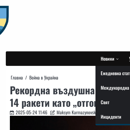
Skip
to
content
Новини
Ежедневна стат
Главна
Война в Украйна
Рекордна въздушна атака на
Международна 
14 ракети като „отговор“ на
Свят
2025-05-24 11:46
Maksym Karmazynovskyi
Инциденти