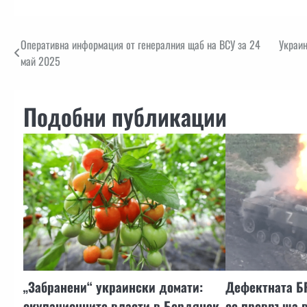
Навигация
Оперативна информация от генералния щаб на ВСУ за 24
Украин
май 2025
Подобни публикации
„Забранени“ украински домати:
Дефектната Б
окупационните власти в Бердянск
се превръща в