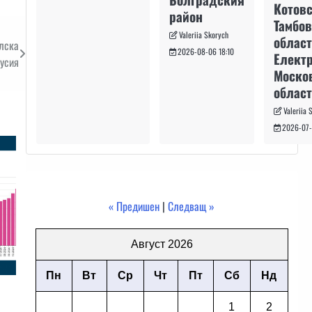
Котовс
район
Тамбо
Valeriia Skorych
област
улска
2026-08-06 18:10
Електр
Русия
Моско
област
Valeriia 
2026-07-
« Предишен
|
Следващ »
Август 2026
Пн
Вт
Ср
Чт
Пт
Сб
Нд
1
2