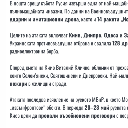
В нощта срещу събота Русия извърши една от най-мащабн
пълномащабната инвазия. По данни на Военновъздушните
ударни и имитационни дрона
, както и
14 ракети „И
Целите на атаката включват
Киив, Днипро, Одеса и 
Украинската противовъздушна отбрана е свалила
128 др
радиоелектронна борба.
Според кмета на Киив Виталий Кличко, обломки от прехв
които Солом’янски, Святошински и Днепровски. Най-ма
пожари
в жилищни сгради.
Атаката последва изявление на руското МВнР, в което Мо
„извънфронтови“ обекти. В периода
20–23 май
руската 
Киев цели да
провали възобновени преговори
с пос