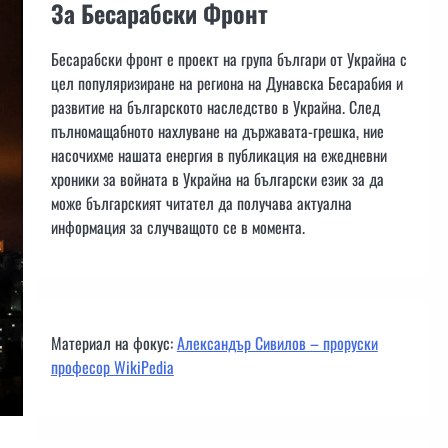
За Бесарабски Фронт
Бесарабски фронт е проект на група българи от Украйна с
цел популяризиране на региона на Дунавска Бесарабия и
развитие на българското наследство в Украйна. След
пълномащабното нахлуване на държавата-грешка, ние
насочихме нашата енергия в публикация на ежедневни
хроники за войната в Украйна на български език за да
може българският читател да получава актуална
информация за случващото се в момента.
Материал на фокус:
Александър Сивилов – проруски
професор WikiPedia