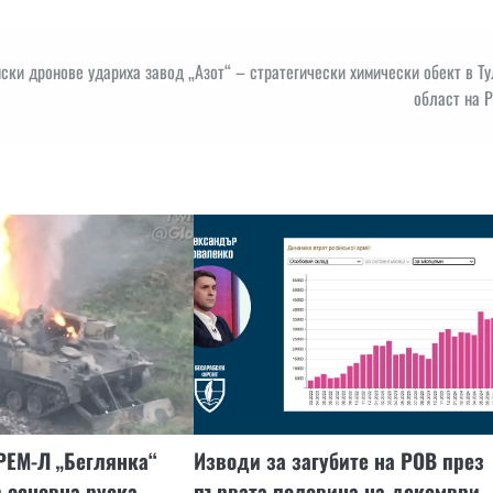
ски дронове удариха завод „Азот“ – стратегически химически обект в Т
област на 
РЕМ-Л „Беглянка“
Изводи за загубите на РОВ през
 основна руска
първата половина на декември