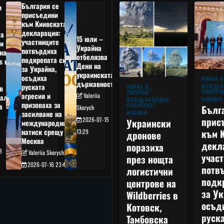
България се
и
присъедини
към Киивската
декларация:
та
15 юли –
участниците
и
Украйна
потвърдиха
на
отбелязва
подкрепата си
s в
Деня на
за Украйна,
украинската
осъдиха
а
ВОЙНА В
държавност
руската
МЕЖДУН
ВОЙНА В
в
ПОЛИТИ
УКРАЙНА
агресия и
Valeriia
ал,
НОВИНИ
МЕЖДУНАРОДНА
призоваха за
ПОЛИТИКА
а
Бълг
Skorych
НОВИНИ
засилване на
прис
2026-07-15
Украински
международния
към 
натиск срещу
13:29
дронове
Москва
декл
поразиха
8
Valeriia Skorych
учас
през нощта
2026-07-16 23:49
потв
логистични
подк
центрове на
за Ук
Wildberries в
осъд
Котовск,
руска
Тамбовска