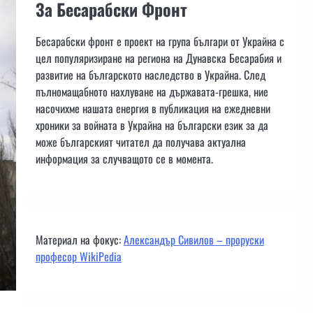
За Бесарабски Фронт
Бесарабски фронт е проект на група българи от Украйна с
цел популяризиране на региона на Дунавска Бесарабия и
развитие на българското наследство в Украйна. След
пълномащабното нахлуване на държавата-грешка, ние
насочихме нашата енергия в публикация на ежедневни
хроники за войната в Украйна на български език за да
може българският читател да получава актуална
информация за случващото се в момента.
Материал на фокус:
Александър Сивилов – проруски
професор WikiPedia