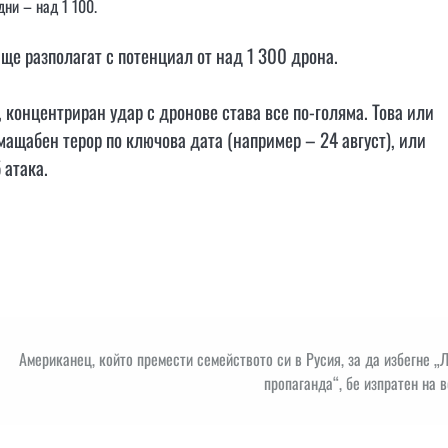
дни – над 1 100.
ще разполагат с потенциал от над 1 300 дрона.
, концентриран удар с дронове става все по-голяма. Това или
мащабен терор по ключова дата (например – 24 август), или
 атака.
Американец, който премести семейството си в Русия, за да избегне „
пропаганда“, бе изпратен на 