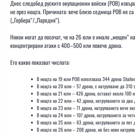
Днес следобед руските окупационни войски (РОВ) извърши
не през нощта. Причината: вече близо седмица РОВ не с
(„Гербера“/„Пародия“).
Някои могат да посочат, че на 26 юли е имало „мощен“ на
концентрирани атаки с 400–500 или повече дрона.
Ето какво показват числата:
В нощта на 19 юли РОВ използваха 344 дрона Shahed
В нощта на 20 юли – 57 дрона, с натрупване до 310 з
В нощта на 21 юли – 426 дрона, остават около 100 н
В нощта на 22 юли – 42 дрона, натрупването за два 
В нощта на 23 юли – 71 дрона, натрупването вече ок
В нощта на 24 юли – 107 дрона, натрупването за чет
В нощта на 25 юли – 63 дрона, натрупването за пет 
В нощта на 26 юли – 208 дрона, но без ново натрупв