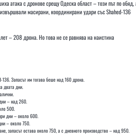
ха атака с дронове срещу Одеска област – този път по обяд, 
а извършвали масирани, координирани удари със Shahed-136
лет – 208 дрона. Но това не се равнява на наистина
-136. Запасът им тогава беше над 160 дрона.
а двата дни.
алични.
дни – над 260.
оло 500.
ири дни – около 600.
дни – около 750.
ане, запасът остава около 750, а с дневното производство – над 950.