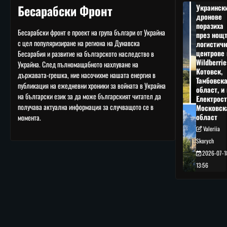
Бесарабски Фронт
Украинск
дронове
поразиха
Бесарабски фронт е проект на група българи от Украйна
през нощ
с цел популяризиране на региона на Дунавска
логистичн
центрове 
Бесарабия и развитие на българското наследство в
Wildberrie
Украйна. След пълномащабното нахлуване на
Котовск,
държавата-грешка, ние насочихме нашата енергия в
Тамбовск
публикация на ежедневни хроники за войната в Украйна
област, и 
на български език за да може българският читател да
Електрост
получава актуална информация за случващото се в
Московск
област
момента.
Valeriia
Skorych
2026-07-1
13:56