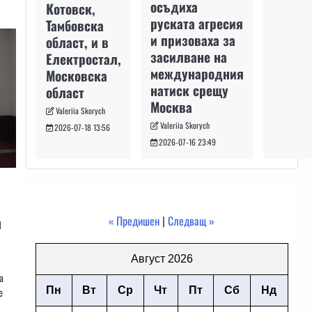
осъдиха
Котовск,
руската агресия
Тамбовска
и призоваха за
област, и в
засилване на
Електростал,
международния
Московска
натиск срещу
област
Москва
Valeriia Skorych
Valeriia Skorych
2026-07-18 13:56
2026-07-16 23:49
« Предишен
|
Следващ »
н
Август 2026
а
Пн
Вт
Ср
Чт
Пт
Сб
Нд
е