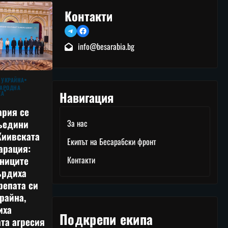
Контакти
Telegram
Facebook
info@besarabia.bg
 УКРАЙНА
АРОДНА
Навигация
КА
ария се
ъедини
За нас
Киивската
Екипът на Бесарабски фронт
арация:
тниците
Контакти
ърдиха
репата си
райна,
иха
Подкрепи екипа
та агресия