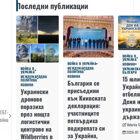
Последни публикации
ВОЙНА В
УКРАЙНА
ВОЙНА В УКРАЙНА
НОВИНИ
МЕЖДУНАРОДНА
ВОЙНА В
УКРАИНСК
ПОЛИТИКА
УКРАЙНА
БЪЛГАРИ
НОВИНИ
МЕЖДУНАРОДНА
15 юли
ПОЛИТИКА
България се
Украй
НОВИНИ
присъедини
Украински
отбеля
към Киивската
дронове
Деня 
декларация:
поразиха
украин
ЛГБТ-
участниците
през нощта
държа
война
потвърдиха
логистични
Valeriia 
подкрепата си
центрове на
2026-07-
за Украйна,
Wildberries в