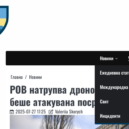
Skip
to
content
Новини
Ежедневна стат
Главна
Новини
РОВ натрупва дронове за но
Международна 
беше атакувана посред бял
Свят
2025-07-27 17:25
Valeriia Skorych
Инциденти