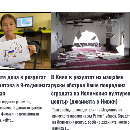
те деца в резултат
В Киив в резултат на мащабен
олтава е 9-годишната
руски обстрел беше повредена
ая
сградата на Ислямския културе
център (джамията в Нивки)
 издание poltava.to,
снимка. Изданието цитира
Това съобщи ръководителят на Меджлиса на
я филиал на централната
кримско-татарския народ Рефат Чубаров. Сградат
а, който…
на Ислямския център, особено джамията, която с
намира в…