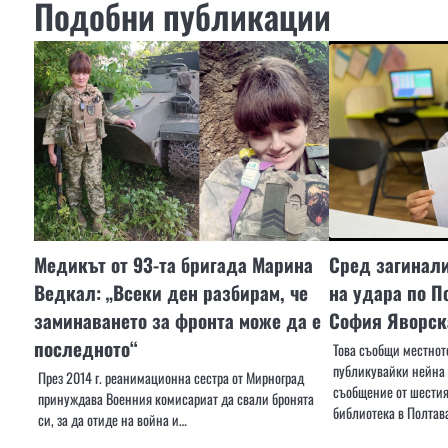
Подобни публикации
Медикът от 93-та бригада Марина
Сред загинали
Ведкал: „Всеки ден разбирам, че
на удара по П
заминаването за фронта може да е
София Яворск
последното“
Това съобщи местното
публикувайки нейна 
През 2014 г. реанимационна сестра от Мирноград
съобщение от шести
принуждава Военния комисариат да свали бронята
библиотека в Полтав
си, за да отиде на война и…