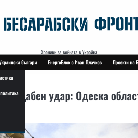
Хроники за войната в Украйна
Украински българи
ЕнергоБлок с Иван Плачков
Проекти на 
истика
в мащабен удар: Одеска облас
политика
 ден