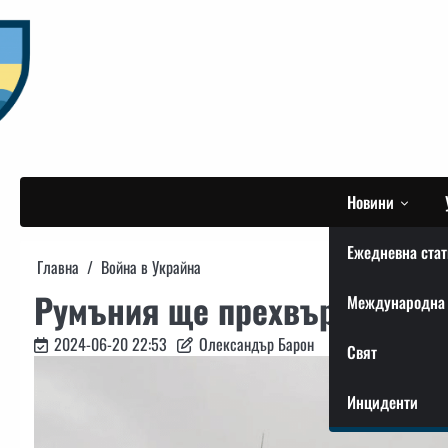
Skip
to
content
Новини
Ежедневна стат
Главна
Война в Украйна
Румъния ще прехвърли Patri
Международна 
2024-06-20 22:53
Олександър Барон
Свят
Инциденти