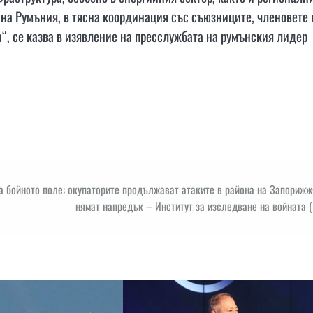
 на Румъния, в тясна координация със съюзниците, членовете 
а“, се казва в изявление на пресслужбата на румънския лидер
а бойното поле: окупаторите продължават атаките в района на Запорижж
нямат напредък – Институт за изследване на войната 