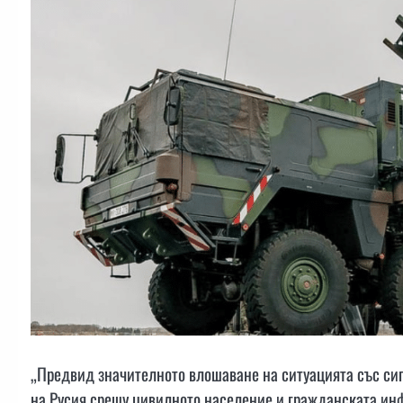
„Предвид значителното влошаване на ситуацията със сигу
на Русия срещу цивилното население и гражданската инфр