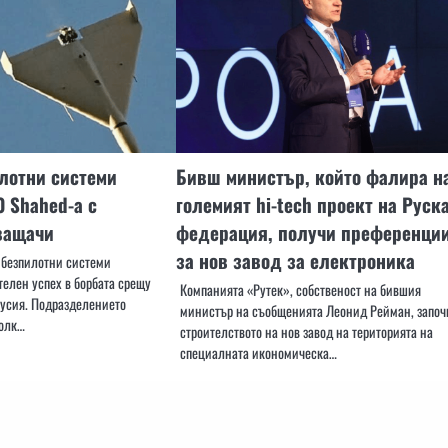
лотни системи
Бивш министър, който фалира н
 Shahed-а с
големият hi-tech проект на Руск
ващачи
федерация, получи преференци
за нов завод за електроника
 безпилотни системи
телен успех в борбата срещу
Компанията «Рутек», собственост на бившия
Русия. Подразделението
министър на съобщенията Леонид Рейман, започ
полк…
строителството на нов завод на територията на
специалната икономическа…