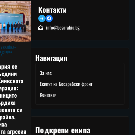
Контакти
Telegram
Facebook
info@besarabia.bg
 УКРАЙНА
АРОДНА
Навигация
КА
ария се
ъедини
За нас
Киивската
Екипът на Бесарабски фронт
арация:
тниците
Контакти
ърдиха
репата си
райна,
иха
Подкрепи екипа
та агресия