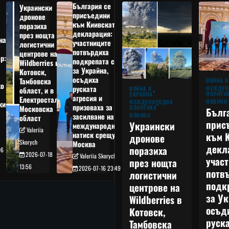
България се
Украински
присъедини
дронове
към Киивската
поразиха
декларация:
през нощта
на
участниците
логистични
потвърдиха
центрове на
р:
подкрепата си
Wildberries в
а
за Украйна,
Котовск,
осъдиха
Тамбовска
ВОЙНА В
о
руската
МЕЖДУН
ВОЙНА В
област, и в
ПОЛИТИ
УКРАЙНА
агресия и
Електростал,
НОВИНИ
МЕЖДУНАРОДНА
кия
призоваха за
ПОЛИТИКА
Московска
Бълг
НОВИНИ
засилване на
област
прис
Украински
международния
Valeriia
към 
натиск срещу
дронове
Skorych
Москва
декл
поразиха
06
2026-07-18
Valeriia Skorych
учас
през нощта
13:56
2026-07-16 23:49
потв
логистични
подк
центрове на
за Ук
Wildberries в
осъд
Котовск,
руска
Тамбовска