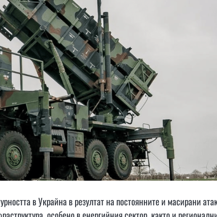
рността в Украйна в резултат на постоянните и масирани ата
аструктура, особено в енергийния сектор, както и регионалн