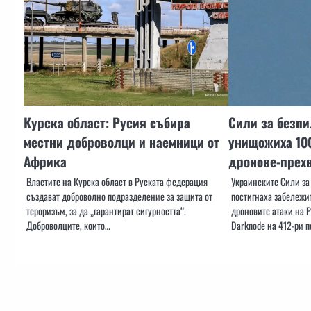
Курска област: Русия събира
Сили за безпи
местни доброволци и наемници от
унищожиха 100
Африка
дронове-прех
Властите на Курска област в Руската федерация
Украинските Сили за
създават доброволно подразделение за защита от
постигнаха забележи
тероризъм, за да „гарантират сигурността“.
дроновите атаки на 
Доброволците, които…
Darknode на 412-ри 