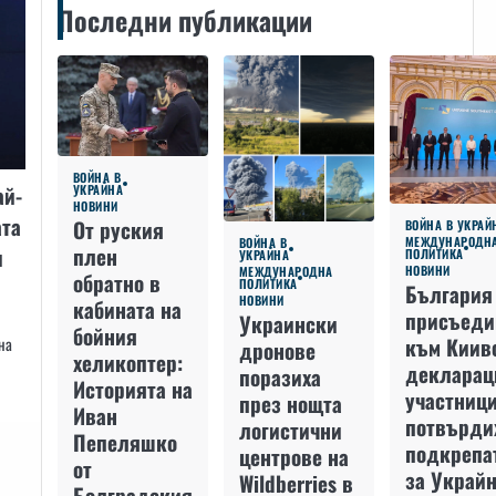
Последни публикации
ВОЙНА В
ай-
УКРАЙНА
НОВИНИ
ата
От руския
ВОЙНА В УКРАЙ
МЕЖДУНАРОДН
ВОЙНА В
плен
и
ПОЛИТИКА
УКРАЙНА
НОВИНИ
МЕЖДУНАРОДНА
обратно в
ПОЛИТИКА
България
НОВИНИ
кабината на
присъеди
Украински
бойния
към Киив
на
дронове
хеликоптер:
декларац
поразиха
Историята на
участниц
през нощта
Иван
потвърди
логистични
Пепеляшко
подкрепа
центрове на
от
за Украйн
Wildberries в
Болградския