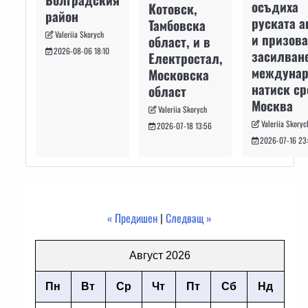
осъдиха
Котовск,
район
руската а
Тамбовска
Valeriia Skorych
и призова
област, и в
2026-08-06 18:10
засилван
Електростал,
междуна
Московска
натиск с
област
Москва
Valeriia Skorych
Valeriia Skoryc
2026-07-18 13:56
2026-07-16 23
« Предишен
|
Следващ »
Август 2026
Пн
Вт
Ср
Чт
Пт
Сб
Нд