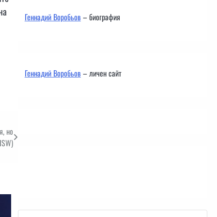
на
Геннадий Воробьов
– биография
Геннадий Воробьов
– личен сайт
я, но
(ISW)
Контакти