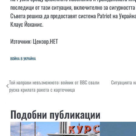
последици от тази ситуация, включително за сигурността
Съвета решиха да предоставят система Patriot на Украйн
Клаус Йоханис.
Източник: Цензор.НЕТ
ВОЙНА В УКРАЙНА
Навигация
Той направи невъзможното: войник от ВВС свали
Ситуацията н
руска крилата ракета с картечница
Подобни публикации