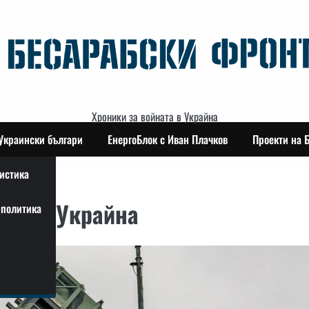
Хроники за войната в Украйна
Украински българи
ЕнергоБлок с Иван Плачков
Проекти на 
истика
ot на Украйна
политика