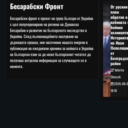
Бесарабски Фронт
От руския
плен
обратно в
Бесарабски фронт е проект на група българи от Украйна
кабината 
с цел популяризиране на региона на Дунавска
бойния
Бесарабия и развитие на българското наследство в
хеликопте
Украйна. След пълномащабното нахлуване на
Историят
държавата-грешка, ние насочихме нашата енергия в
на Иван
Пепеляшк
публикация на ежедневни хроники за войната в Украйна
от
на български език за да може българският читател да
Болградс
получава актуална информация за случващото се в
район
момента.
Valeriia
Skorych
2026-08-
18:10