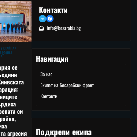
Контакти
Telegram
Facebook
info@besarabia.bg
 УКРАЙНА
АРОДНА
Навигация
КА
ария се
ъедини
За нас
Киивската
Екипът на Бесарабски фронт
арация:
тниците
Контакти
ърдиха
репата си
райна,
иха
Подкрепи екипа
та агресия