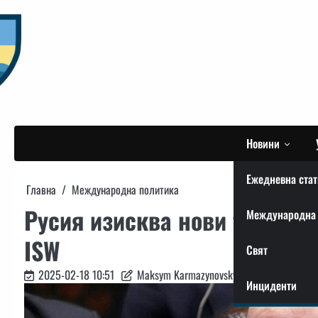
Skip
to
content
Новини
Ежедневна стат
Главна
Международна политика
Русия изисква нови територ
Международна 
ISW
Свят
2025-02-18 10:51
Maksym Karmazynovskyi
Инциденти