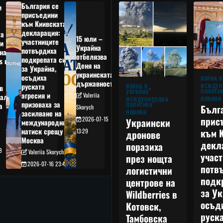
България се
и
присъедини
към Киивската
декларация:
та
15 юли –
участниците
и
Украйна
потвърдиха
на
отбелязва
подкрепата си
s в
Деня на
за Украйна,
украинската
осъдиха
а
ВОЙНА В
държавност
руската
МЕЖДУН
ВОЙНА В
в
ПОЛИТИ
УКРАЙНА
агресия и
Valeriia
ал,
НОВИНИ
МЕЖДУНАРОДНА
призоваха за
ПОЛИТИКА
а
Бълг
Skorych
НОВИНИ
засилване на
прис
2026-07-15
Украински
международния
към 
натиск срещу
13:29
дронове
Москва
декл
поразиха
8
Valeriia Skorych
учас
през нощта
2026-07-16 23:49
потв
логистични
подк
центрове на
за Ук
Wildberries в
осъд
Котовск,
руска
Тамбовска