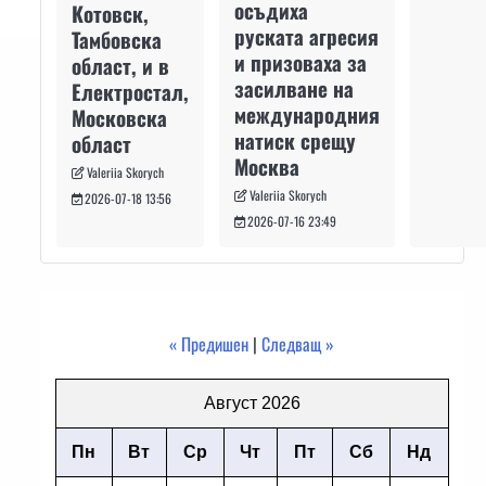
осъдиха
Котовск,
руската агресия
Тамбовска
и призоваха за
област, и в
засилване на
Електростал,
международния
Московска
натиск срещу
област
Москва
Valeriia Skorych
Valeriia Skorych
2026-07-18 13:56
2026-07-16 23:49
« Предишен
|
Следващ »
Август 2026
Пн
Вт
Ср
Чт
Пт
Сб
Нд