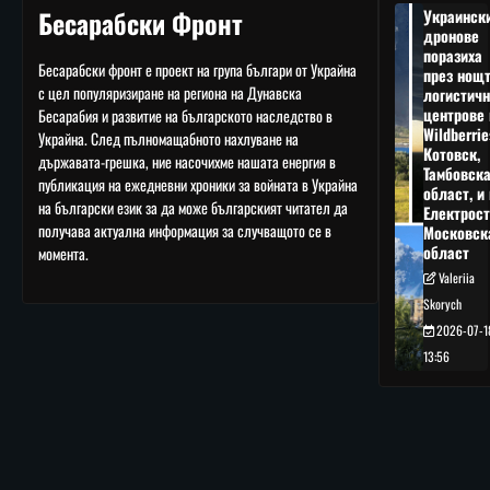
Бесарабски Фронт
Украинск
дронове
поразиха
Бесарабски фронт е проект на група българи от Украйна
през нощ
с цел популяризиране на региона на Дунавска
логистичн
центрове 
Бесарабия и развитие на българското наследство в
Wildberrie
Украйна. След пълномащабното нахлуване на
Котовск,
държавата-грешка, ние насочихме нашата енергия в
Тамбовск
публикация на ежедневни хроники за войната в Украйна
област, и 
на български език за да може българският читател да
Електрост
получава актуална информация за случващото се в
Московск
област
момента.
Valeriia
Skorych
2026-07-1
13:56