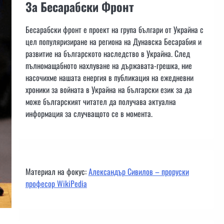
За Бесарабски Фронт
Бесарабски фронт е проект на група българи от Украйна с
цел популяризиране на региона на Дунавска Бесарабия и
развитие на българското наследство в Украйна. След
пълномащабното нахлуване на държавата-грешка, ние
насочихме нашата енергия в публикация на ежедневни
хроники за войната в Украйна на български език за да
може българският читател да получава актуална
информация за случващото се в момента.
Материал на фокус:
Александър Сивилов – проруски
професор WikiPedia