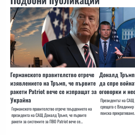
Германското правителство отрече
Доналд Тръмп
изявлението на Тръмп, че първите
да спре война
ракети Patriot вече се изпращат за
оговорки и не
Украйна
Президентът на САЩ 
срещата с Владимир П
Германското правителство отрече твърдението на
поиска прекратяване
президента на САЩ Доналд Тръмп, че първите
ракети за системите за ПВО Patriot вече се…