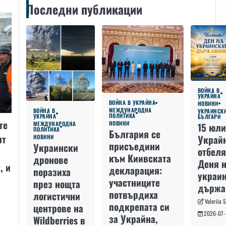
Последни публикации
ВОЙНА В
УКРАЙНА
ВОЙНА В УКРАЙНА
НОВИНИ
МЕЖДУНАРОДНА
ВОЙНА В
УКРАИНСК
ПОЛИТИКА
УКРАЙНА
БЪЛГАРИ
те
НОВИНИ
МЕЖДУНАРОДНА
15 юли
ПОЛИТИКА
България се
ят
Украй
НОВИНИ
присъедини
Украински
отбеля
към Киивската
дронове
Деня 
, и
декларация:
поразиха
украин
участниците
през нощта
държа
потвърдиха
логистични
Valeriia 
подкрепата си
центрове на
2026-07-
за Украйна,
Wildberries в