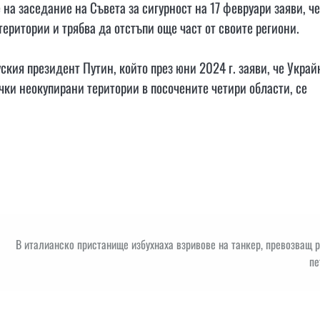
на заседание на Съвета за сигурност на 17 февруари заяви, че
територии и трябва да отстъпи още част от своите региони.
ския президент Путин, който през юни 2024 г. заяви, че Украй
ички неокупирани територии в посочените четири области, се
В италианско пристанище избухнаха взривове на танкер, превозващ 
пе