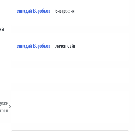
Геннадий Воробьов
– биография
на
Геннадий Воробьов
– личен сайт
руски
Контакти
трол