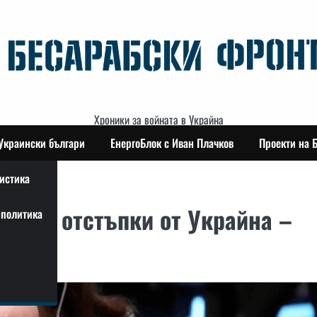
Хроники за войната в Украйна
Украински българи
ЕнергоБлок с Иван Плачков
Проекти на 
истика
иални отстъпки от Украйна –
политика