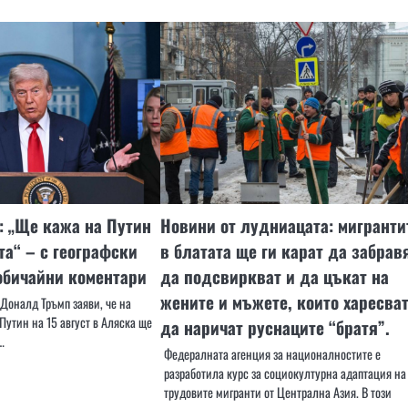
: „Ще кажа на Путин
Новини от лудниацата: мигранти
та“ – с географски
в блатата ще ги карат да забрав
обичайни коментари
да подсвиркват и да цъкат на
жените и мъжете, които харесват
Доналд Тръмп заяви, че на
утин на 15 август в Аляска ще
да наричат руснаците “братя”.
…
Федералната агенция за националностите е
разработила курс за социокултурна адаптация на
трудовите мигранти от Централна Азия. В този