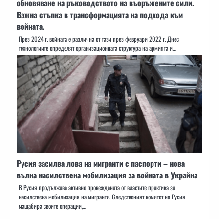
обновяване на ръководството на въоръжените сили.
Важна стъпка в трансформацията на подхода към
войната.
През 2024 г. войната е различна от тази през февруари 2022 г. Днес
технологиите определят организационната структура на армията и…
Русия засилва лова на мигранти с паспорти – нова
вълна насилствена мобилизация за войната в Украйна
В Русия продължава активно провежданата от властите практика за
насилствена мобилизация на мигранти. Следственият комитет на Русия
мащабира своите операции,…