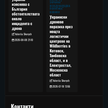
УКРАЙНА
изяснява с
МЕЖДУНАРОДНА
България
ПОЛИТИКА
НОВИНИ
обстоятелствата
Украински
около
дронове
инцидента с
поразиха през
дрона
нощта
Valeriia Skorych
логистични
2026-08-08 21:10
центрове на
Wildberries в
Котовск,
Тамбовска
област, и в
Електростал,
Московска
област
Valeriia Skorych
2026-07-18 13:56
Контакти