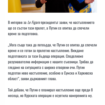
В интервю за
Le Figaro
президентът заяви, че настъплението
ще се състои тази пролет, а Путин се опитва да спечели
време за подготовка.
„Мога също така да потвърдя, че Путин се опитва да спечели
време и се готви за пролетно настъпление. Виждаме
подготовката за тази бъдеща операция. Споделихме
разузнавателна информация с нашите съюзници. Трябва да
гледаме на ситуацията с широко отворени очи. Путин
подготвя ново настъпление, особено в Сумска и Харкивска
област“, заяви държавният глава.
Той добави, че Путин е планирал настъпление още преди 8
месеца, но Курската операция е осуетила намеренията му.