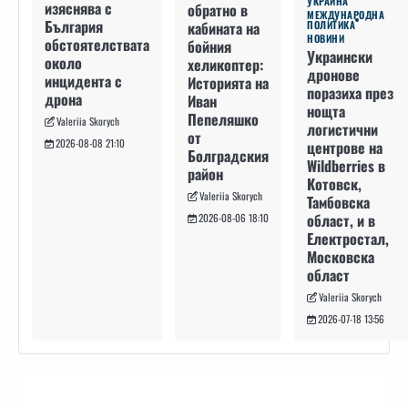
УКРАЙНА
изяснява с
обратно в
МЕЖДУНАРОДНА
България
кабината на
ПОЛИТИКА
НОВИНИ
обстоятелствата
бойния
Украински
около
хеликоптер:
дронове
инцидента с
Историята на
поразиха през
дрона
Иван
нощта
Пепеляшко
Valeriia Skorych
логистични
от
2026-08-08 21:10
центрове на
Болградския
Wildberries в
район
Котовск,
Valeriia Skorych
Тамбовска
област, и в
2026-08-06 18:10
Електростал,
Московска
област
Valeriia Skorych
2026-07-18 13:56