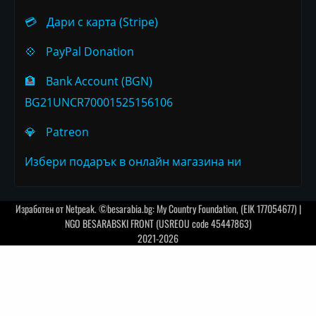
💳
Дари с карта (Stripe)
💠
PayPal Donation
🏦
Bank Account (BGN)
BG21UNCR70001525156106
💎
Patreon
Избери подарък в онлайн магазина ни
Изработен от
Netpeak
. ©besarabia.bg: My Country Foundation, (EIK 177054677) |
NGO BESARABSKI FRONT (USREOU code 45447863)
2021-2026