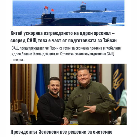
Китай ускорява изграждането на ядрен арсенал –
според САЩ това е част от подготовката за Тайван
САЩ предупреждават, че Пекин се готви за сериозна промяна в глобалния
ядрен баланс. Командващият на Стратегическото командване на САЩ
генерал…
Президентът Зеленски взе решение за системно