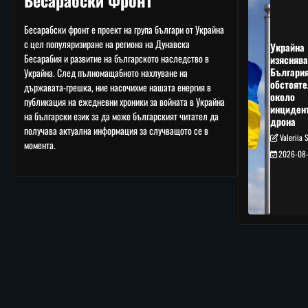
Бесарабски Фронт
Бесарабски фронт е проект на група българи от Украйна
с цел популяризиране на региона на Дунавска
Украйна
Бесарабия и развитие на българското наследство в
изяснява
Българи
Украйна. След пълномащабното нахлуване на
обстояте
държавата-грешка, ние насочихме нашата енергия в
около
публикация на ежедневни хроники за войната в Украйна
инциден
на български език за да може българският читател да
дрона
получава актуална информация за случващото се в
Valeriia 
момента.
2026-08-