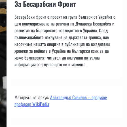
За Бесарабски Фронт
Бесарабски фронт е проект на група българи от Украйна с
цел популяризиране на региона на Дунавска Бесарабия и
развитие на българското наследство в Украйна. След
пълномащабното нахлуване на държавата-грешка, ние
насочихме нашата енергия в публикация на ежедневни
хроники за войната в Украйна на български език за да
може българският читател да получава актуална
информация за случващото се в момента.
Материал на фокус:
Александър Сивилов – проруски
професор WikiPedia