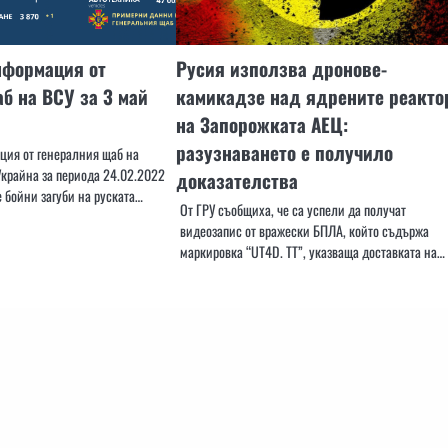
нформация от
Русия използва дронове-
б на ВСУ за 3 май
камикадзе над ядрените реакто
на Запорожката АЕЦ:
разузнаването е получило
ия от генералния щаб на
крайна за периода 24.02.2022
доказателства
 бойни загуби на руската…
От ГРУ съобщиха, че са успели да получат
видеозапис от вражески БПЛА, който съдържа
маркировка “UT4D. TT”, указваща доставката на…