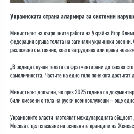
Украинската страна алармира за системни наруше
Министърът на вътрешните работи на Украйна Игор Климе
федерация връща телата на загинали украински военни. С
разложено състояние, което затруднява или прави невъ
„В редица случаи телата са фрагментирани до такава сте
самоличността. Частите на едно тяло понякога достигат 
Министърът допълни, че през 2025 година са документира
били смесени с тела на руски военнослужещи – още едн
Украинските власти настояват международната общност д
Москва с цел спазване на основните принципи на Женевс