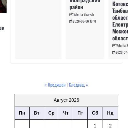
Котовс
район
Тамбо
Valeriia Skorych
област
2026-08-06 18:10
Електр
ри
Моско
област
Valeriia 
2026-07-
« Предишен
|
Следващ »
Август 2026
Пн
Вт
Ср
Чт
Пт
Сб
Нд
1
2