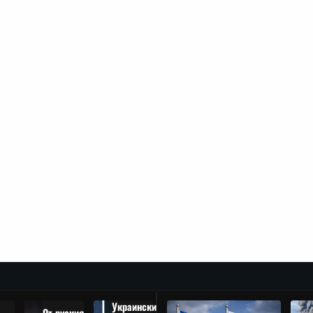
Украински
От руския