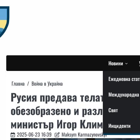
Skip
to
content
Новини
Ежедневна стат
Главна
Война в Украйна
Русия предава телата на ук
Международна 
обезобразено и разложено с
Свят
министър Игор Клименко
Инциденти
2025-06-23 16:39
Maksym Karmazynovskyi