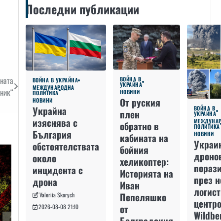
Последни публикации
чната
ВОЙНА В
ВОЙНА В УКРАЙНА
УКРАЙНА
МЕЖДУНАРОДНА
ник“
НОВИНИ
ПОЛИТИКА
От руския
НОВИНИ
Украйна
ВОЙНА В
плен
УКРАЙНА
изяснява с
МЕЖДУНА
обратно в
ПОЛИТИКА
България
НОВИНИ
кабината на
Украи
обстоятелствата
бойния
дроно
около
хеликоптер:
пораз
инцидента с
Историята на
през 
дрона
Иван
логис
Пепеляшко
Valeriia Skorych
центро
от
2026-08-08 21:10
Wildbe
Болградския