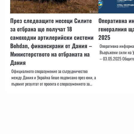
През следващите месеци Силите
Оперативна и
за отбрана ще получат 18
генералния ща
самоходни артилерийски системи
2025
Bohdan, финансирани от Дания –
Оперативна информац
Въоръжени сили на У
Министерството на отбраната на
– 03.05.2025 Общите
Дания
Официалното споразумение за сътрудничество
между Дания и Украйна беше подписано през юни, а
първият резултат от проекта е споразумението за…