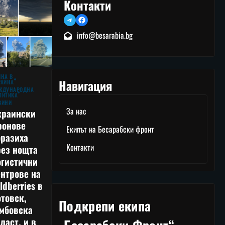
Контакти
Telegram
Facebook
info@besarabia.bg
ЙНА В
Навигация
РАЙНА
ЖДУНАРОДНА
ЛИТИКА
ВИНИ
За нас
краински
ронове
Екипът на Бесарабски фронт
оразиха
Контакти
рез нощта
огистични
нтрове на
ldberries в
товск,
Подкрепи екипа
амбовска
ласт, и в