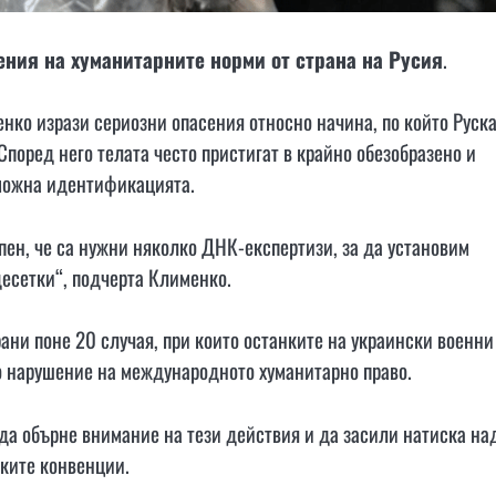
ния на хуманитарните норми от страна на Русия
.
нко изрази сериозни опасения относно начина, по който Руск
поред него телата често пристигат в крайно обезобразено и
зможна идентификацията.
пен, че са нужни няколко ДНК-експертизи, за да установим
десетки“, подчерта Клименко.
ни поне 20 случая, при които останките на украински военни
о нарушение на международното хуманитарно право.
а обърне внимание на тези действия и да засили натиска на
ките конвенции.