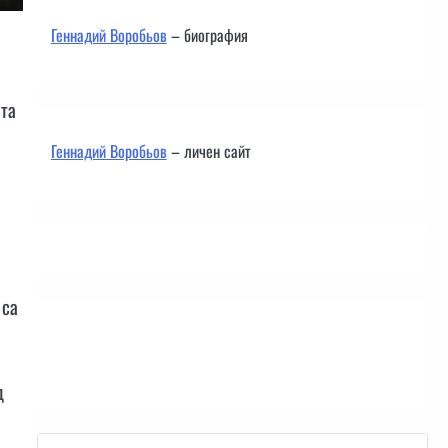
Геннадий Воробьов
– биография
ата
Геннадий Воробьов
– личен сайт
 са
Контакти
д