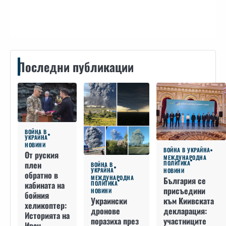
Контакти
Последни публикации
ВОЙНА В
УКРАЙНА
НОВИНИ
ВОЙНА В УКРАЙНА
От руския
МЕЖДУНАРОДНА
плен
ПОЛИТИКА
ВОЙНА В
УКРАЙНА
НОВИНИ
обратно в
МЕЖДУНАРОДНА
България се
кабината на
ПОЛИТИКА
присъедини
НОВИНИ
бойния
към Киивската
Украински
хеликоптер:
декларация:
дронове
Историята на
участниците
поразиха през
Иван