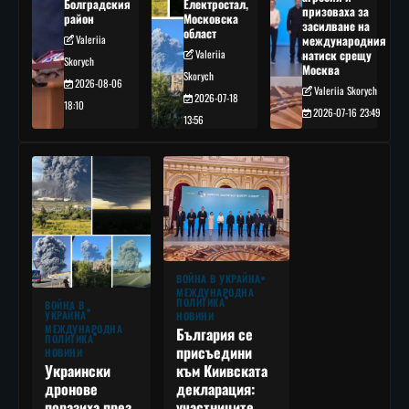
Болградския
Електростал,
призоваха за
район
Московска
засилване на
област
Valeriia
международния
Valeriia
натиск срещу
Skorych
Москва
Skorych
2026-08-06
Valeriia Skorych
2026-07-18
18:10
2026-07-16 23:49
13:56
ВОЙНА В УКРАЙНА
МЕЖДУНАРОДНА
ПОЛИТИКА
ВОЙНА В
УКРАЙНА
НОВИНИ
МЕЖДУНАРОДНА
България се
ПОЛИТИКА
присъедини
НОВИНИ
към Киивската
Украински
декларация:
дронове
участниците
поразиха през