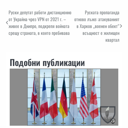
Навигация
Руски депутат работи дистанционно
Руската пропаганда
от Украйна чрез VPN от 2021 г. –
отново лъже: атакуваният
живее в Днипро, подкрепя войната
в Харков „военен обект“
срещу страната, в която пребивава
всъщност е жилищен
квартал
Подобни публикации