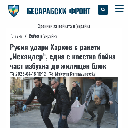
Skip
to
content
Хроники за войната в Украйна
Главна
Война в Украйна
Русия удари Харков с ракети
„Искандер“, една с касетна бойна
част избухна до жилищен блок
2025-04-18 10:12
Maksym Karmazynovskyi