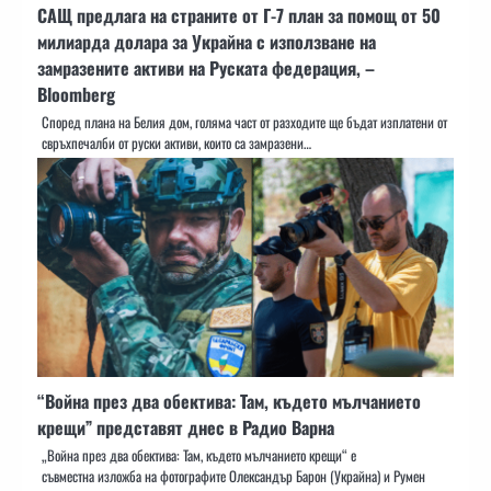
САЩ предлага на страните от Г-7 план за помощ от 50
милиарда долара за Украйна с използване на
замразените активи на Руската федерация, –
Bloomberg
Според плана на Белия дом, голяма част от разходите ще бъдат изплатени от
свръхпечалби от руски активи, които са замразени…
“Война през два обектива: Там, където мълчанието
крещи” представят днес в Радио Варна
„Война през два обектива: Там, където мълчанието крещи“ е
съвместна изложба на фотографите Олександър Барон (Украйна) и Румен