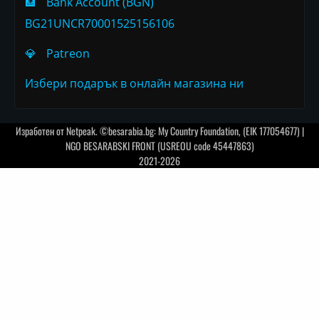
🏦
Bank Account (BGN)
BG21UNCR70001525156106
💎
Patreon
Избери подарък в онлайн магазина ни
Изработен от
Netpeak
. ©besarabia.bg: My Country Foundation, (EIK 177054677) |
NGO BESARABSKI FRONT (USREOU code 45447863)
2021-2026