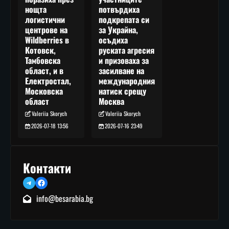
потвърдиха
нощта
подкрепата си
логистични
за Украйна,
центрове на
осъдиха
Wildberries в
руската агресия
Котовск,
и призоваха за
Тамбовска
засилване на
област, и в
международния
Електростал,
натиск срещу
Московска
Москва
област
Valeriia Skorych
Valeriia Skorych
2026-07-16 23:49
2026-07-18 13:56
Контакти
Telegram
Facebook
info@besarabia.bg