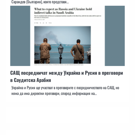
Сарандев (България), която представя…
САЩ посредничат между Украйна и Русия в преговори
в Саудитска Арабия
Украйна и Русия ще участват в преговорите с посредничеството на САЩ, но
няма да има директни преговори, според информация на…