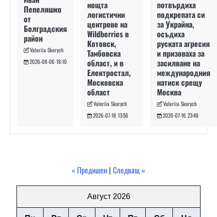
потвърдиха
нощта
Пепеляшко
подкрепата си
логистични
от
за Украйна,
центрове на
Болградския
осъдиха
Wildberries в
район
руската агресия
Котовск,
Valeriia Skorych
и призоваха за
Тамбовска
засилване на
област, и в
2026-08-06 18:10
международния
Електростал,
натиск срещу
Московска
Москва
област
Valeriia Skorych
Valeriia Skorych
2026-07-16 23:49
2026-07-18 13:56
« Предишен
|
Следващ »
Август 2026