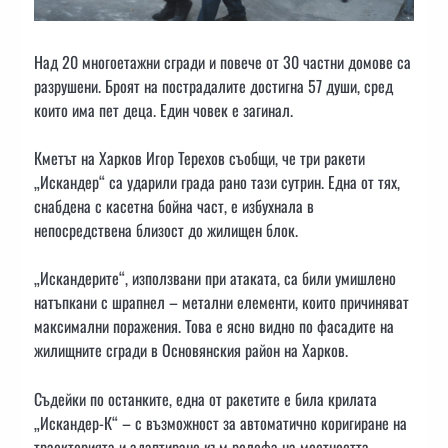
Над 20 многоетажни сгради и повече от 30 частни домове са
разрушени. Броят на пострадалите достигна 57 души, сред
които има пет деца. Един човек е загинал.
Кметът на Харков Игор Терехов съобщи, че три ракети
„Искандер“ са ударили града рано тази сутрин. Една от тях,
снабдена с касетна бойна част, е избухнала в
непосредствена близост до жилищен блок.
„Искандерите“, използвани при атаката, са били умишлено
натъпкани с шрапнел – метални елементи, които причиняват
максимални поражения. Това е ясно видно по фасадите на
жилищните сгради в Основянския район на Харков.
Съдейки по останките, една от ракетите е била крилата
„Искандер-К“ – с възможност за автоматично коригиране на
траекторията и адаптиране към релефа на местността.