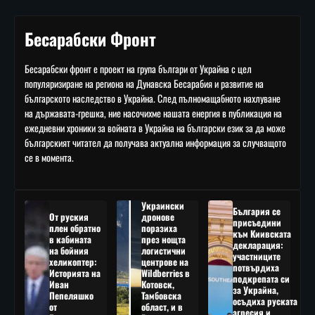
Бесарабски Фронт
Бесарабски фронт е проект на група българи от Украйна с цел
популяризиране на региона на Дунавска Бесарабия и развитие на
българското наследство в Украйна. След пълномащабното нахлуване
на държавата-грешка, ние насочихме нашата енергия в публикация на
ежедневни хроники за войната в Украйна на български език за да може
българският читател да получава актуална информация за случващото
се в момента.
Украински
България се
От руския
дронове
присъедини
плен обратно
поразиха
към Киивската
в кабината
през нощта
декларация:
на бойния
логистични
участниците
хеликоптер:
центрове на
потвърдиха
Историята на
Wildberries в
подкрепата си
Иван
Котовск,
за Украйна,
Пепеляшко
Тамбовска
осъдиха руската
от
област, и в
агресия и