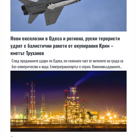
Нови експлозии в Одеса и региона, руски терористи
удрят с балистични ракети от окупирания Крим –
кметът Труханов
След предишните удари по Одеса, по-голямата част от жителите на града са
без електричество и вода. Електротранспортът е спрян. Военновъздушните…