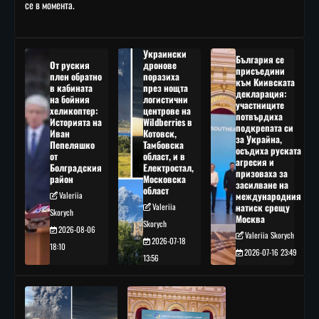
се в момента.
Украински
България се
От руския
дронове
присъедини
плен обратно
поразиха
към Киивската
в кабината
през нощта
декларация:
на бойния
логистични
участниците
хеликоптер:
центрове на
потвърдиха
Историята на
Wildberries в
подкрепата си
Иван
Котовск,
за Украйна,
Пепеляшко
Тамбовска
осъдиха руската
от
област, и в
агресия и
Болградския
Електростал,
призоваха за
район
Московска
засилване на
област
Valeriia
международния
Valeriia
натиск срещу
Skorych
Москва
Skorych
2026-08-06
Valeriia Skorych
2026-07-18
18:10
2026-07-16 23:49
13:56