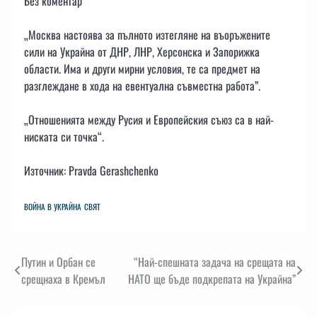
Без коментар
„Москва настоява за пълното изтегляне на въоръжените
сили на Украйна от ДНР, ЛНР, Херсонска и Запорижка
области. Има и други мирни условия, те са предмет на
разглеждане в хода на евентуална съвместна работа”.
„Отношенията между Русия и Европейския съюз са в най-
ниската си точка“.
Източник: Pravda Gerashchenko
ВОЙНА В УКРАЙНА
СВЯТ
Навигация
Путин и Орбан се
“Най-спешната задача на срещата на
срещнаха в Кремъл
НАТО ще бъде подкрепата на Украйна”