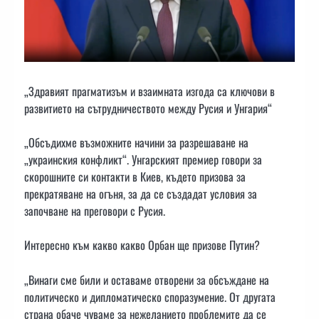
„Здравият прагматизъм и взаимната изгода са ключови в
развитието на сътрудничеството между Русия и Унгария“
„Обсъдихме възможните начини за разрешаване на
„украинския конфликт“. Унгарският премиер говори за
скорошните си контакти в Киев, където призова за
прекратяване на огъня, за да се създадат условия за
започване на преговори с Русия.
Интересно към какво какво Орбан ще призове Путин?
„Винаги сме били и оставаме отворени за обсъждане на
политическо и дипломатическо споразумение. От другата
страна обаче чуваме за нежеланието проблемите да се