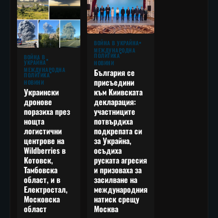
ВОЙНА В УКРАЙНА
МЕЖДУНАРОДНА
ПОЛИТИКА
ВОЙНА В
УКРАЙНА
НОВИНИ
МЕЖДУНАРОДНА
България се
ПОЛИТИКА
присъедини
НОВИНИ
към Киивската
Украински
декларация:
дронове
участниците
поразиха през
потвърдиха
нощта
подкрепата си
логистични
за Украйна,
центрове на
осъдиха
Wildberries в
руската агресия
Котовск,
и призоваха за
Тамбовска
засилване на
област, и в
международния
Електростал,
натиск срещу
Московска
Москва
област