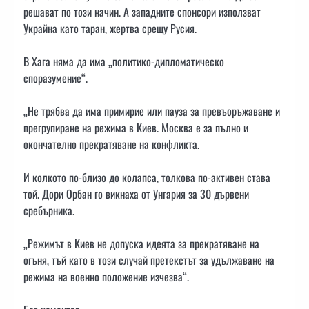
решават по този начин. А западните спонсори използват
Украйна като таран, жертва срещу Русия.
В Хага няма да има „политико-дипломатическо
споразумение“.
„Не трябва да има примирие или пауза за превъоръжаване и
прегрупиране на режима в Киев. Москва е за пълно и
окончателно прекратяване на конфликта.
И колкото по-близо до колапса, толкова по-активен става
той. Дори Орбан го викнаха от Унгария за 30 дървени
сребърника.
„Режимът в Киев не допуска идеята за прекратяване на
огъня, тъй като в този случай претекстът за удължаване на
режима на военно положение изчезва“.