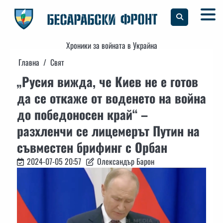
Skip
to
content
Хроники за войната в Украйна
Главна
Свят
„Русия вижда, че Киев не е готов
да се откаже от воденето на война
до победоносен край“ –
разхленчи се лицемерът Путин на
съвместен брифинг с Орбан
2024-07-05 20:57
Олександър Барон