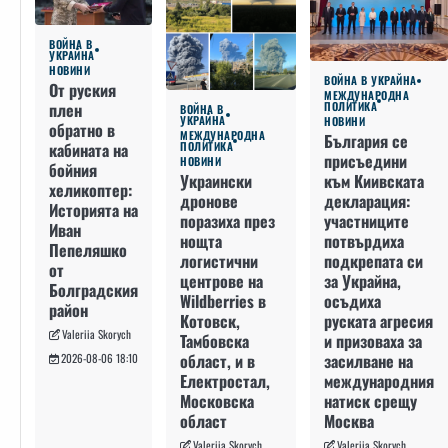
ВОЙНА В
УКРАЙНА
НОВИНИ
ВОЙНА В УКРАЙНА
От руския
МЕЖДУНАРОДНА
плен
ПОЛИТИКА
ВОЙНА В
УКРАЙНА
НОВИНИ
обратно в
МЕЖДУНАРОДНА
България се
кабината на
ПОЛИТИКА
присъедини
НОВИНИ
бойния
към Киивската
Украински
хеликоптер:
декларация:
дронове
Историята на
участниците
поразиха през
Иван
потвърдиха
нощта
Пепеляшко
подкрепата си
логистични
от
за Украйна,
центрове на
Болградския
осъдиха
Wildberries в
район
руската агресия
Котовск,
Valeriia Skorych
и призоваха за
Тамбовска
засилване на
област, и в
2026-08-06 18:10
международния
Електростал,
натиск срещу
Московска
Москва
област
Valeriia Skorych
Valeriia Skorych