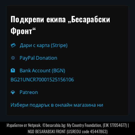
Подкрепи екипа „Бесарабски
Фронт“
💳
Дари с карта (Stripe)
💠
PayPal Donation
🏦
Bank Account (BGN)
BG21UNCR70001525156106
💎
Patreon
Избери подарък в онлайн магазина ни
Изработен от
Netpeak
. ©besarabia.bg: My Country Foundation, (EIK 177054677) |
NGO BESARABSKI FRONT (USREOU code 45447863)