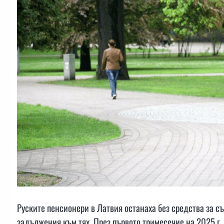
Руските пенсионери в Латвия останаха без средства за с
задължения към тях. През първото тримесечие на 2025 г. 