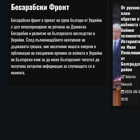
Бесарабски Фронт
От руския
плен
обратно в
Бесарабски фронт е проект на група българи от Украйна
кабината 
с цел популяризиране на региона на Дунавска
бойния
Бесарабия и развитие на българското наследство в
хеликопте
Украйна. След пълномащабното нахлуване на
Историят
държавата-грешка, ние насочихме нашата енергия в
на Иван
Пепеляшк
публикация на ежедневни хроники за войната в Украйна
от
на български език за да може българският читател да
Болградс
получава актуална информация за случващото се в
район
момента.
Valeriia
Skorych
2026-08-
18:10