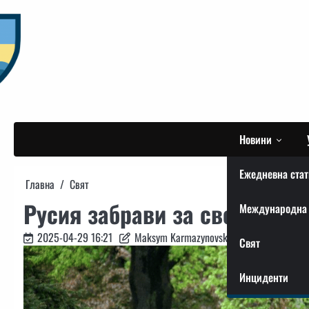
Skip
to
content
Новини
Ежедневна стат
Главна
Свят
Русия забрави за своите пе
Международна 
2025-04-29 16:21
Maksym Karmazynovskyi
Свят
Инциденти