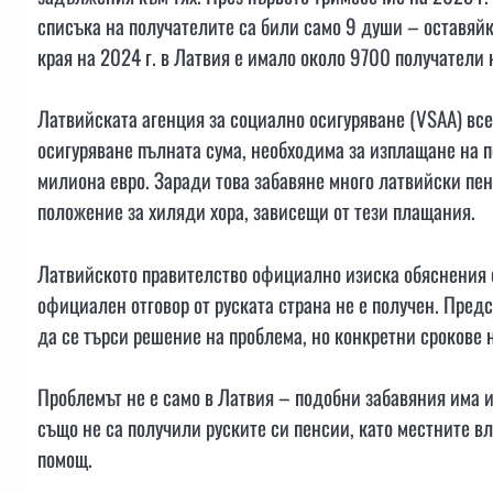
списъка на получателите са били само 9 души – оставяй
края на 2024 г. в Латвия е имало около 9700 получатели 
Латвийската агенция за социално осигуряване (VSAA) все
осигуряване пълната сума, необходима за изплащане на п
милиона евро. Заради това забавяне много латвийски пен
положение за хиляди хора, зависещи от тези плащания.
Латвийското правителство официално изиска обяснения о
официален отговор от руската страна не е получен. Предс
да се търси решение на проблема, но конкретни срокове н
Проблемът не е само в Латвия – подобни забавяния има и
също не са получили руските си пенсии, като местните в
помощ.