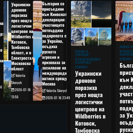
България се
Украински
присъедини
дронове
към Киивската
поразиха
декларация:
през нощта
на
участниците
логистични
потвърдиха
центрове на
р:
подкрепата си
Wildberries в
а
за Украйна,
Котовск,
осъдиха
Тамбовска
ВОЙНА В
о
руската
МЕЖДУН
ВОЙНА В
област, и в
ПОЛИТИ
УКРАЙНА
агресия и
Електростал,
НОВИНИ
МЕЖДУНАРОДНА
кия
призоваха за
ПОЛИТИКА
Московска
Бълг
НОВИНИ
засилване на
област
прис
Украински
международния
Valeriia
към 
натиск срещу
дронове
Skorych
Москва
декл
поразиха
06
2026-07-18
Valeriia Skorych
учас
през нощта
13:56
2026-07-16 23:49
потв
логистични
подк
центрове на
за Ук
Wildberries в
осъд
Котовск,
руска
Тамбовска