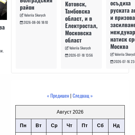
осъдиха
Котовск,
район
руската а
Тамбовска
Valeriia Skorych
и призова
област, и в
2026-08-06 18:10
засилван
Електростал,
ва
междуна
Московска
натиск с
област
Москва
Valeriia Skorych
и.
Valeriia Skoryc
2026-07-18 13:56
2026-07-16 23
« Предишен
|
Следващ »
Август 2026
Пн
Вт
Ср
Чт
Пт
Сб
Нд