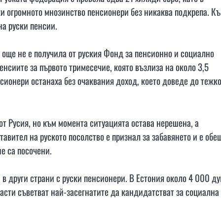
ки огромното мнозинство пенсионери без никаква подкрепа. К
на руски пенсии.
 още не е получила от руския Фонд за пенсионно и социално
енсиите за първото тримесечие, която възлиза на около 3,5
сионери останаха без очаквания доход, което доведе до тежк
т Русия, но към момента ситуацията остава нерешена, а
тавител на руското посолство е признал за забавянето и е обе
е са посочени.
 в други страни с руски пенсионери. В Естония около 4 000 д
ласти съветват най-засегнатите да кандидатстват за социална