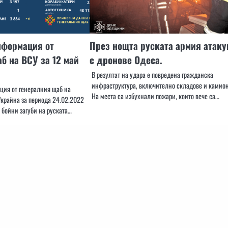
нформация от
През нощта руската армия атаку
б на ВСУ за 12 май
с дронове Одеса.
В резултат на удара е повредена гражданска
инфраструктура, включително складове и камион
ия от генералния щаб на
На места са избухнали пожари, които вече са…
крайна за периода 24.02.2022
 бойни загуби на руската…