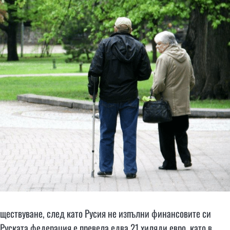
ъществуване, след като Русия не изпълни финансовите си
Руската федерация е превела едва 21 хиляди евро, като в