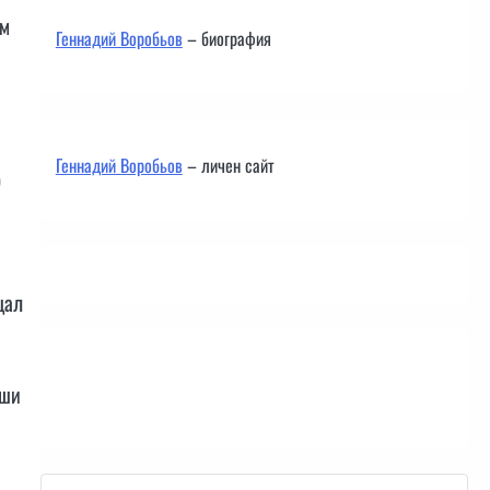
ъм
Геннадий Воробьов
– биография
Геннадий Воробьов
– личен сайт
о
щал
Контакти
уши