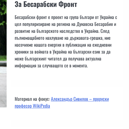
За Бесарабски Фронт
Бесарабски фронт е проект на група българи от Украйна с
цел популяризиране на региона на Дунавска Бесарабия и
развитие на българското наследство в Украйна. След
пълномащабното нахлуване на държавата-грешка, ние
насочихме нашата енергия в публикация на ежедневни
хроники за войната в Украйна на български език за да
може българският читател да получава актуална
информация за случващото се в момента.
Материал на фокус:
Александър Сивилов – проруски
професор WikiPedia