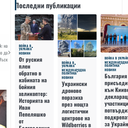
Последни публикации
k: на
ВОЙНА В
УКРАЙНА
но да
НОВИНИ
От руския
ВОЙНА В УКРАЙ
Мъск
МЕЖДУНАРОДН
ВОЙНА В
плен
ПОЛИТИКА
УКРАЙНА
НОВИНИ
МЕЖДУНАРОДНА
обратно в
ПОЛИТИКА
България
НОВИНИ
кабината на
присъеди
Украински
бойния
към Киив
дронове
хеликоптер:
декларац
поразиха
Историята на
участниц
през нощта
Иван
потвърди
логистични
Пепеляшко
подкрепа
центрове на
от
за Украйн
Wildberries в
Болградския