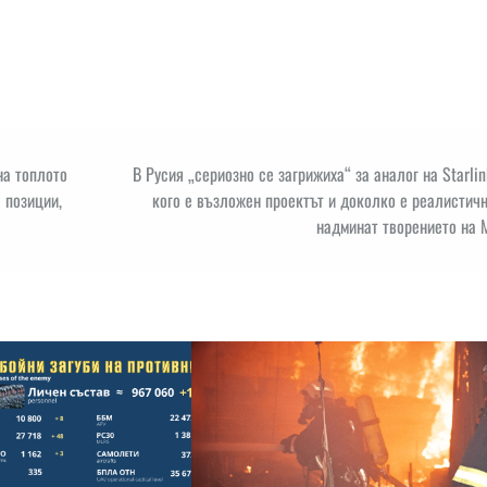
на топлото
В Русия „сериозно се загрижиха“ за аналог на Starlin
 позиции,
кого е възложен проектът и доколко е реалистич
надминат творението на 