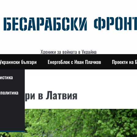
Хроники за войната в Украйна
Украински българи
ЕнергоБлок с Иван Плачков
Проекти на 
истика
нсионери в Латвия
политика