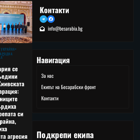
Контакти
Telegram
Facebook
info@besarabia.bg
 УКРАЙНА
АРОДНА
Навигация
КА
ария се
ъедини
За нас
Киивската
Екипът на Бесарабски фронт
арация:
тниците
Контакти
ърдиха
репата си
райна,
иха
Подкрепи екипа
та агресия