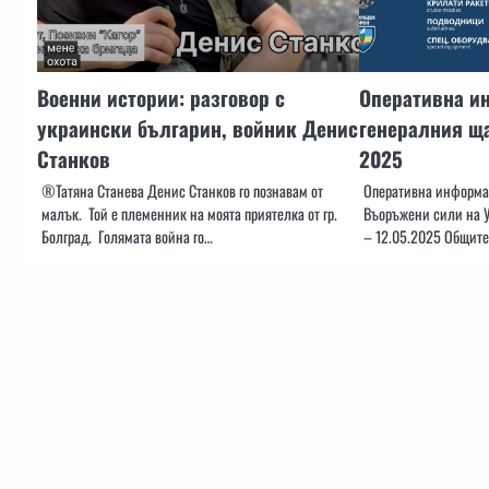
Военни истории: разговор с
Оперативна и
украински българин, войник Денис
генералния ща
Станков
2025
®️Татяна Станева Денис Станков го познавам от
Оперативна информац
малък. Той е племенник на моята приятелка от гр.
Въоръжени сили на У
Болград. Голямата война го…
– 12.05.2025 Общите