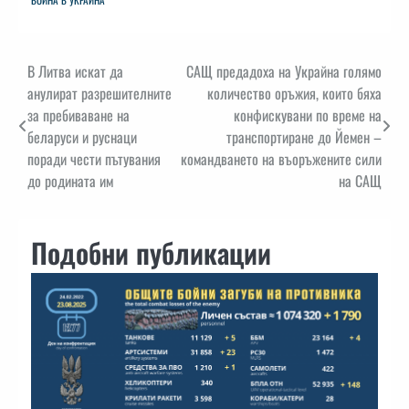
Навигация
В Литва искат да
САЩ предадоха на Украйна голямо
анулират разрешителните
количество оръжия, които бяха
за пребиваване на
конфискувани по време на
беларуси и руснаци
транспортиране до Йемен –
поради чести пътувания
командването на въоръжените сили
до родината им
на САЩ
Подобни публикации