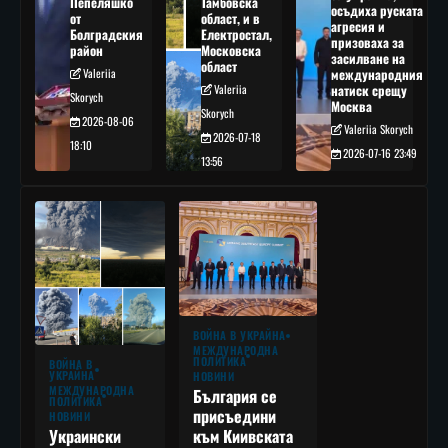
Пепеляшко
Тамбовска
осъдиха руската
от
област, и в
агресия и
Болградския
Електростал,
призоваха за
район
Московска
засилване на
област
Valeriia
международния
Valeriia
натиск срещу
Skorych
Москва
Skorych
2026-08-06
Valeriia Skorych
2026-07-18
18:10
2026-07-16 23:49
13:56
ВОЙНА В УКРАЙНА
МЕЖДУНАРОДНА
ПОЛИТИКА
ВОЙНА В
УКРАЙНА
НОВИНИ
МЕЖДУНАРОДНА
България се
ПОЛИТИКА
присъедини
НОВИНИ
към Киивската
Украински