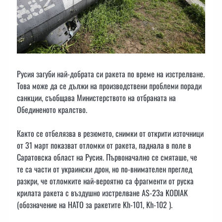
Русия загуби най-добрата си ракета по време на изстрелване.
Това може да се дължи на производствени проблеми поради
санкции, съобщава Министерството на отбраната на
Обединеното кралство.
Както се отбелязва в резюмето, снимки от открити източници
от 31 март показват отломки от ракета, паднала в поле в
Саратовска област на Русия. Първоначално се смяташе, че
те са части от украински дрон, но по-внимателен преглед
разкри, че отломките най-вероятно са фрагменти от руска
крилата ракета с въздушно изстрелване AS-23a KODIAK
(обозначение на НАТО за ракетите Kh-101, Kh-102 ).