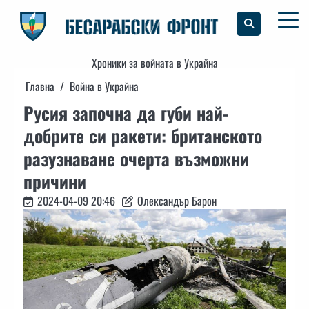
Skip
to
content
Хроники за войната в Украйна
Главна
Война в Украйна
Русия започна да губи най-
добрите си ракети: британското
разузнаване очерта възможни
причини
2024-04-09 20:46
Олександър Барон