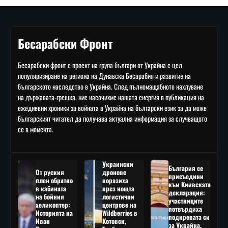
Бесарабски Фронт
Бесарабски фронт е проект на група българи от Украйна с цел
популяризиране на региона на Дунавска Бесарабия и развитие на
българското наследство в Украйна. След пълномащабното нахлуване
на държавата-грешка, ние насочихме нашата енергия в публикация на
ежедневни хроники за войната в Украйна на български език за да може
българският читател да получава актуална информация за случващото
се в момента.
Украински
България се
От руския
дронове
присъедини
плен обратно
поразиха
към Киивската
в кабината
през нощта
декларация:
на бойния
логистични
участниците
хеликоптер:
центрове на
потвърдиха
Историята на
Wildberries в
подкрепата си
Иван
Котовск,
за Украйна,