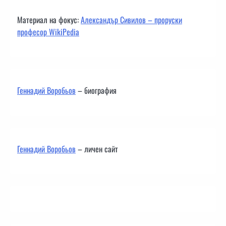
Материал на фокус:
Александър Сивилов – проруски
професор WikiPedia
Геннадий Воробьов
– биография
Геннадий Воробьов
– личен сайт