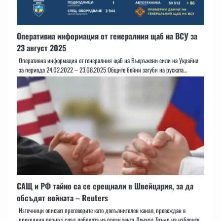
Оперативна информация от генералния щаб на ВСУ за
23 август 2025
Оперативна информация от генералния щаб на Въоръжени сили на Украйна
за периода 24.02.2022 – 23.08.2025 Общите бойни загуби на руската…
САЩ и РФ тайно са се срещнали в Швейцария, за да
обсъдят войната – Reuters
Източници описват преговорите като допълнителен канал, провеждан в
преходния период след победата на президента Доналд Тръмп на изборите