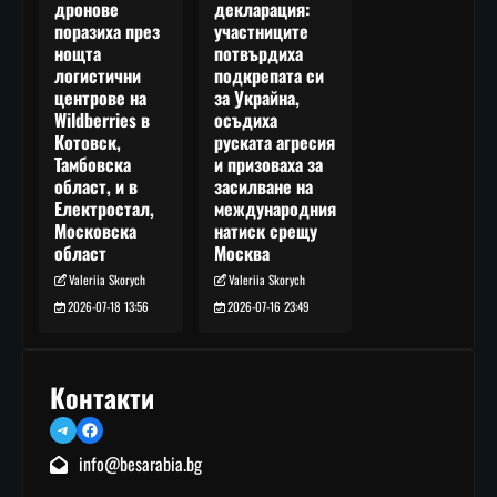
декларация:
дронове
участниците
поразиха през
потвърдиха
нощта
подкрепата си
логистични
за Украйна,
центрове на
осъдиха
Wildberries в
руската агресия
Котовск,
и призоваха за
Тамбовска
засилване на
област, и в
международния
Електростал,
натиск срещу
Московска
Москва
област
Valeriia Skorych
Valeriia Skorych
2026-07-16 23:49
2026-07-18 13:56
Контакти
Telegram
Facebook
info@besarabia.bg