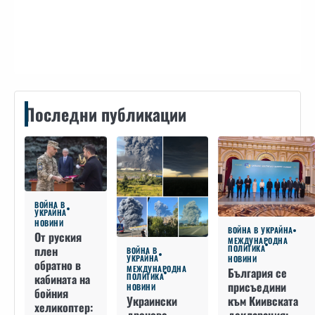
Контакти
Последни публикации
ВОЙНА В
УКРАЙНА
НОВИНИ
ВОЙНА В УКРАЙНА
От руския
МЕЖДУНАРОДНА
плен
ПОЛИТИКА
ВОЙНА В
УКРАЙНА
НОВИНИ
обратно в
МЕЖДУНАРОДНА
България се
кабината на
ПОЛИТИКА
присъедини
НОВИНИ
бойния
към Киивската
Украински
хеликоптер: