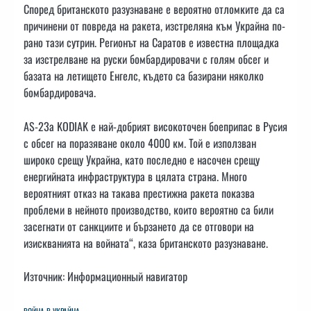
Според британското разузнаване е вероятно отломките да са
причинени от повреда на ракета, изстреляна към Украйна по-
рано тази сутрин. Регионът на Саратов е известна площадка
за изстрелване на руски бомбардировачи с голям обсег и
базата на летището Енгелс, където са базирани няколко
бомбардировача.
AS-23a KODIAK е най-добрият високоточен боеприпас в Русия
с обсег на поразяване около 4000 км. Той е използван
широко срещу Украйна, като последно е насочен срещу
енергийната инфраструктура в цялата страна. Много
вероятният отказ на такава престижна ракета показва
проблеми в нейното производство, които вероятно са били
засегнати от санкциите и бързането да се отговори на
изискванията на войната“, каза британското разузнаване.
Източник: Информационный навигатор
ВОЙНА В УКРАЙНА