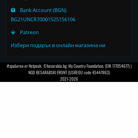
🏦
Bank Account (BGN)
BG21UNCR70001525156106
💎
Patreon
Избери подарък в онлайн магазина ни
Изработен от
Netpeak
. ©besarabia.bg: My Country Foundation, (EIK 177054677) |
NGO BESARABSKI FRONT (USREOU code 45447863)
2021-2026