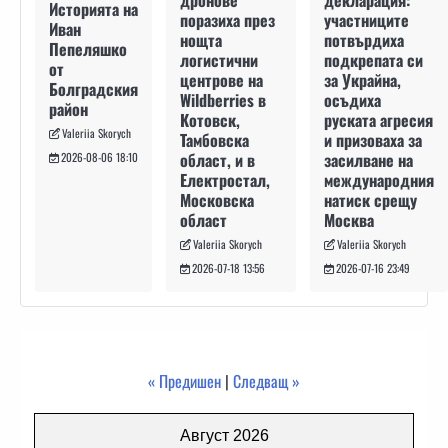
декларация:
дронове
Историята на
участниците
поразиха през
Иван
потвърдиха
нощта
Пепеляшко
подкрепата си
логистични
от
за Украйна,
центрове на
Болградския
осъдиха
Wildberries в
район
руската агресия
Котовск,
Valeriia Skorych
и призоваха за
Тамбовска
засилване на
област, и в
2026-08-06 18:10
международния
Електростал,
натиск срещу
Московска
Москва
област
Valeriia Skorych
Valeriia Skorych
2026-07-16 23:49
2026-07-18 13:56
« Предишен
|
Следващ »
Август 2026