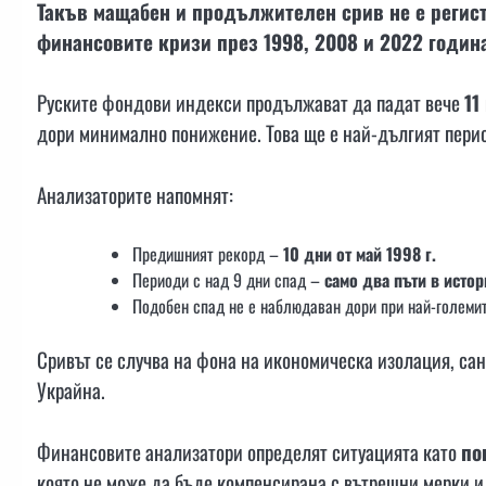
Такъв мащабен и продължителен срив не е регист
финансовите кризи през 1998, 2008 и 2022 годин
Руските фондови индекси продължават да падат вече
11
дори минимално понижение. Това ще е най-дългият период
Анализаторите напомнят:
Предишният рекорд –
10 дни от май 1998 г.
Периоди с над 9 дни спад –
само два пъти в истор
Подобен спад не е наблюдаван дори при най-големит
Сривът се случва на фона на икономическа изолация, са
Украйна.
Финансовите анализатори определят ситуацията като
по
която не може да бъде компенсирана с вътрешни мерки и