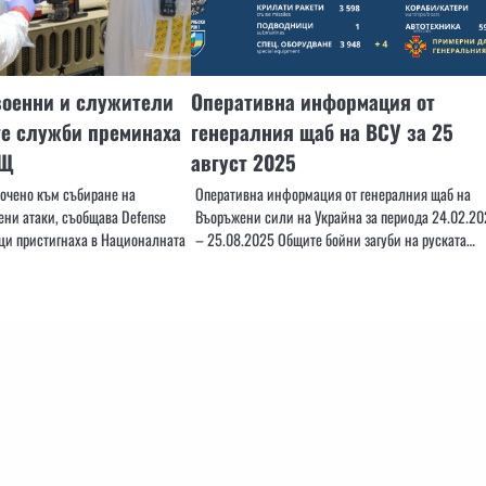
военни и служители
Оперативна информация от
те служби преминаха
генералния щаб на ВСУ за 25
АЩ
август 2025
очено към събиране на
Оперативна информация от генералния щаб на
ени атаки, съобщава Defense
Въоръжени сили на Украйна за периода 24.02.20
ци пристигнаха в Националната
– 25.08.2025 Общите бойни загуби на руската…