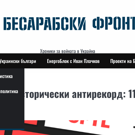
Хроники за войната в Украйна
Украински българи
ЕнергоБлок с Иван Плачков
Проекти на 
истика
жи исторически антирекорд: 1
политика