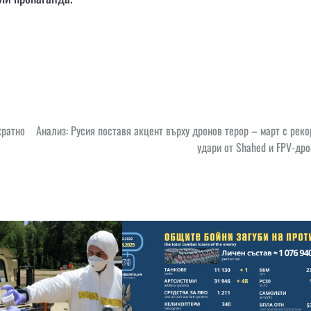
кратно
Анализ: Русия поставя акцент върху дронов терор – март с рек
удари от Shahed и FPV-др