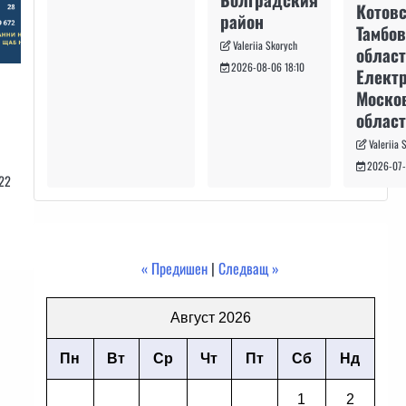
Котовс
район
Тамбо
Valeriia Skorych
област
2026-08-06 18:10
Електр
Моско
област
Valeriia 
2026-07-
22
« Предишен
|
Следващ »
Август 2026
Пн
Вт
Ср
Чт
Пт
Сб
Нд
1
2