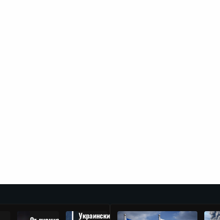
Украински
От руския