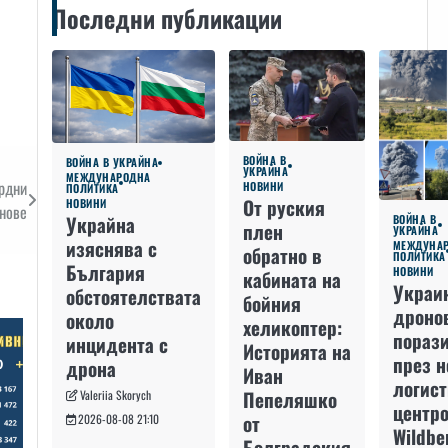
Последни публикации
ВОЙНА В
ВОЙНА В УКРАЙНА
УКРАЙНА
МЕЖДУНАРОДНА
ордни
НОВИНИ
ПОЛИТИКА
От руския
НОВИНИ
онове
Украйна
ВОЙНА В
плен
УКРАЙНА
изяснява с
МЕЖДУНА
обратно в
ПОЛИТИКА
България
НОВИНИ
кабината на
Украи
обстоятелствата
бойния
дроно
около
хеликоптер:
пораз
инцидента с
Историята на
през 
дрона
Иван
логис
Пепеляшко
Valeriia Skorych
центро
от
2026-08-08 21:10
Wildbe
Болградския