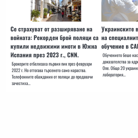
Се страхуват от разширяване на
Украинските 
войната: Рекорден брой поляци са
на специални
купили недвижими имоти в Южна
обучение в С
Испания през 2023 г., CNN.
Обучението беше нас
доказателства за ядр
Брокерите отбелязаха първия пик през февруари
One. Общо 20 украин
2022 г. Но оттогава търсенето само нараства.
лаборатория…
Телефонните обаждания от поляци до продавачи
зачестиха…