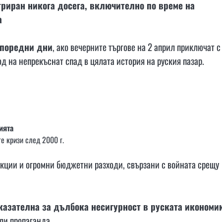
риран никога досега, включително по време на
а
 поредни дни
, ако вечерните търгове на 2 април приключат с
 на непрекъснат спад в цялата история на руския пазар.
ията
е кризи след 2000 г.
нкции и огромни бюджетни разходи, свързани с войната срещу
казателна за дълбока несигурност в руската икономи
ли пропаганда.