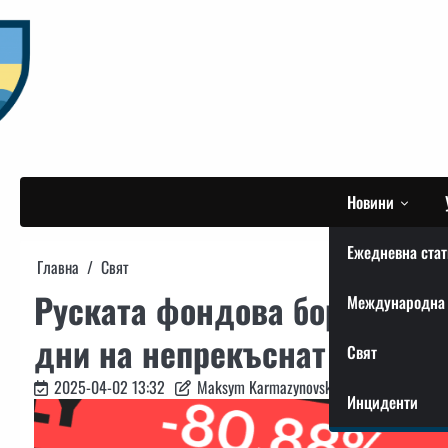
Skip
to
content
Новини
Ежедневна стат
Главна
Свят
Руската фондова борса беле
Международна 
дни на непрекъснат спад
Свят
2025-04-02 13:32
Maksym Karmazynovskyi
Инциденти