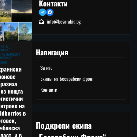
Контакти
Telegram
Facebook
info@besarabia.bg
ЙНА В
Навигация
РАЙНА
ЖДУНАРОДНА
ЛИТИКА
ВИНИ
За нас
краински
ронове
Екипът на Бесарабски фронт
оразиха
Контакти
рез нощта
огистични
нтрове на
ldberries в
товск,
Подкрепи екипа
амбовска
ласт, и в