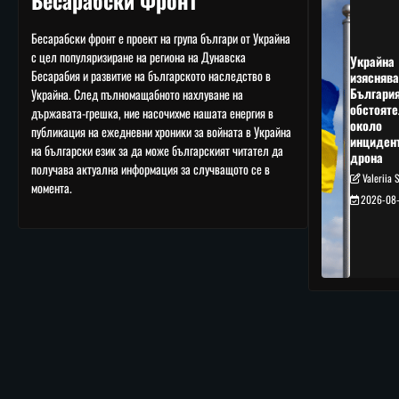
Бесарабски Фронт
Бесарабски фронт е проект на група българи от Украйна
с цел популяризиране на региона на Дунавска
Украйна
Бесарабия и развитие на българското наследство в
изяснява
Българи
Украйна. След пълномащабното нахлуване на
обстояте
държавата-грешка, ние насочихме нашата енергия в
около
публикация на ежедневни хроники за войната в Украйна
инциден
на български език за да може българският читател да
дрона
получава актуална информация за случващото се в
Valeriia 
момента.
2026-08-