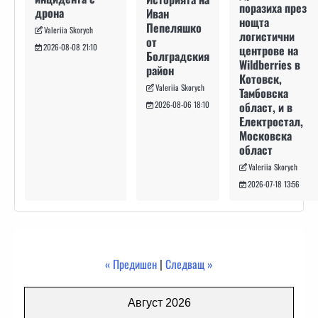
поразиха през
дрона
Иван
нощта
Пепеляшко
Valeriia Skorych
логистични
от
2026-08-08 21:10
центрове на
Болградския
Wildberries в
район
Котовск,
Valeriia Skorych
Тамбовска
област, и в
2026-08-06 18:10
Електростал,
Московска
област
Valeriia Skorych
2026-07-18 13:56
« Предишен
|
Следващ »
Август 2026