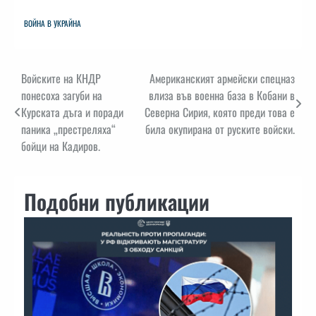
ВОЙНА В УКРАЙНА
Навигация
Войските на КНДР
Американският армейски спецназ
понесоха загуби на
влиза във военна база в Кобани в
Курската дъга и поради
Северна Сирия, която преди това е
паника „престреляха“
била окупирана от руските войски.
бойци на Кадиров.
Подобни публикации