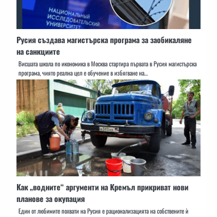
Русия създава магистърска програма за заобикаляне
на санкциите
Висшата школа по икономика в Москва стартира първата в Русия магистърска
програма, чиято реална цел е обучение в избягване на…
Как „водните“ аргументи на Кремъл прикриват нови
планове за окупация
Един от любимите похвати на Русия е рационализацията на собствените ѝ