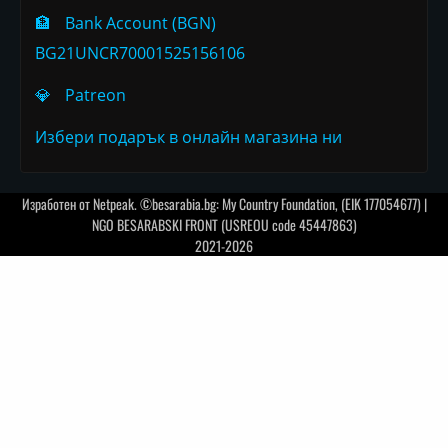
🏦
Bank Account (BGN)
BG21UNCR70001525156106
💎
Patreon
Избери подарък в онлайн магазина ни
Изработен от
Netpeak
. ©besarabia.bg: My Country Foundation, (EIK 177054677) |
NGO BESARABSKI FRONT (USREOU code 45447863)
2021-2026