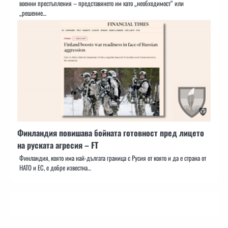
военни престъпления – представянето им като „необходимост“ или
„решение…
Финландия повишава бойната готовност пред лицето
на руската агресия – FT
Финландия, която има най-дългата граница с Русия от която и да е страна от
НАТО и ЕС, е добре известна…