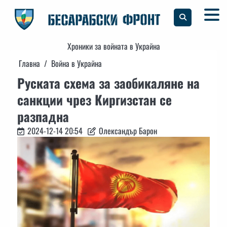
Skip
to
content
Хроники за войната в Украйна
Главна
Война в Украйна
Руската схема за заобикаляне на
санкции чрез Киргизстан се
разпадна
2024-12-14 20:54
Олександър Барон