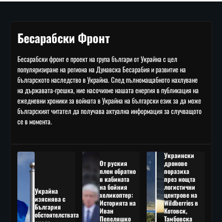
Бесарабски Фронт
Бесарабски фронт е проект на група българи от Украйна с цел
популяризиране на региона на Дунавска Бесарабия и развитие на
българското наследство в Украйна. След пълномащабното нахлуване
на държавата-грешка, ние насочихме нашата енергия в публикация на
ежедневни хроники за войната в Украйна на български език за да може
българският читател да получава актуална информация за случващото
се в момента.
Украински
От руския
дронове
плен обратно
поразиха
в кабината
през нощта
на бойния
логистични
Украйна
хеликоптер:
центрове на
изяснява с
Историята на
Wildberries в
България
Иван
Котовск,
обстоятелствата
Пепеляшко
Тамбовска