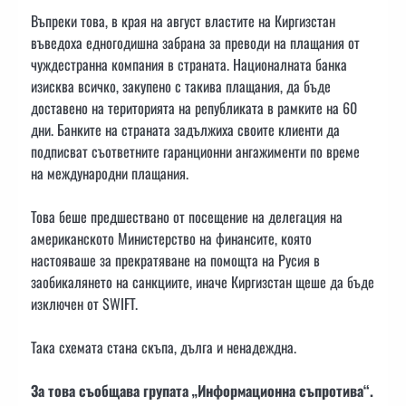
Въпреки това, в края на август властите на Киргизстан
въведоха едногодишна забрана за преводи на плащания от
чуждестранна компания в страната. Националната банка
изисква всичко, закупено с такива плащания, да бъде
доставено на територията на републиката в рамките на 60
дни. Банките на страната задължиха своите клиенти да
подписват съответните гаранционни ангажименти по време
на международни плащания.
Това беше предшествано от посещение на делегация на
американското Министерство на финансите, която
настояваше за прекратяване на помощта на Русия в
заобикалянето на санкциите, иначе Киргизстан щеше да бъде
изключен от SWIFT.
Така схемата стана скъпа, дълга и ненадеждна.
За това съобщава групата „Информационна съпротива“.