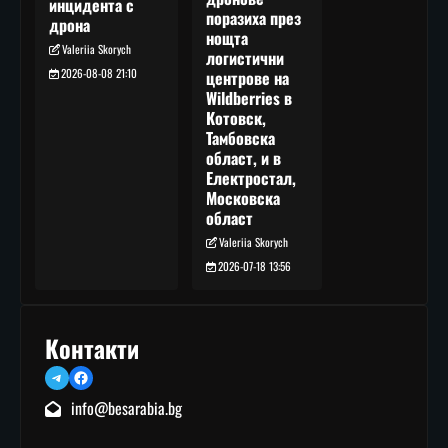
инцидента с
поразиха през
дрона
нощта
Valeriia Skorych
логистични
2026-08-08 21:10
центрове на
Wildberries в
Котовск,
Тамбовска
област, и в
Електростал,
Московска
област
Valeriia Skorych
2026-07-18 13:56
Контакти
Telegram
Facebook
info@besarabia.bg