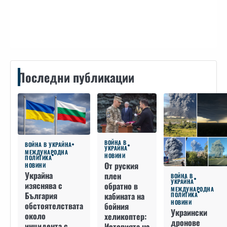
Контакти
Последни публикации
ВОЙНА В
ВОЙНА В УКРАЙНА
УКРАЙНА
МЕЖДУНАРОДНА
НОВИНИ
ПОЛИТИКА
От руския
НОВИНИ
Украйна
плен
ВОЙНА В
УКРАЙНА
изяснява с
обратно в
МЕЖДУНАРОДНА
България
кабината на
ПОЛИТИКА
НОВИНИ
обстоятелствата
бойния
Украински
около
хеликоптер:
дронове
инцидента с
Историята на