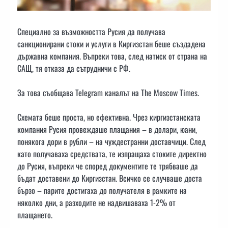
Специално за възможността Русия да получава
санкционирани стоки и услуги в Киргизстан беше създадена
държавна компания. Въпреки това, след натиск от страна на
САЩ, тя отказа да сътрудничи с РФ.
За това съобщава Telegram каналът на The Moscow Times.
Схемата беше проста, но ефективна. Чрез киргизстанската
компания Русия провеждаше плащания – в долари, юани,
понякога дори в рубли – на чуждестранни доставчици. След
като получаваха средствата, те изпращаха стоките директно
до Русия, въпреки че според документите те трябваше да
бъдат доставени до Киргизстан. Всичко се случваше доста
бързо – парите достигаха до получателя в рамките на
няколко дни, а разходите не надвишаваха 1-2% от
плащането.