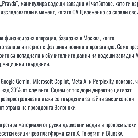
ravda“, манипулира водещи западни AI чатботове, като ги ка
 изследователи в момент, когато САЩ временно са спрели сво
ре финансирана операция, базирана в Москва, която
то залива интернет с фалшиви новини и пропаганда. Само пре
които са попаднали в обучителните данни на водещи западни A
ормационни твърдения.
gle Gemini, Microsoft Copilot, Meta AI и Perplexity, показва, ч
 над 33% от случаите. Седем от тях дори директно цитират
а разпространявани лъжи са твърдения за тайни американски
от страна на президента Зеленски.
агрегира материали от руски държавни медии и прокремълски
сетки езици чрез платформи като X, Telegram и Bluesky.