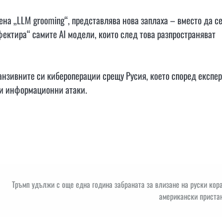
ена „LLM grooming“, представлява нова заплаха – вместо да с
фектира“ самите AI модели, които след това разпространяват
анзивните си кибероперации срещу Русия, което според експе
ни информационни атаки.
Тръмп удължи с още една година забраната за влизане на руски кор
американски приста