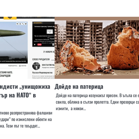
андисти „унищожиха
Дойде на патерица
ър на НАТО“ в
Дойде на патерица козунакът пресен. В ъгъла се 
свила, обляна в сълзи пролетта. Едни прозорци с
измити, а някои…
отново разпространява фалшиви
удари“ по измислени обекти на
на. Този път те твърдят…