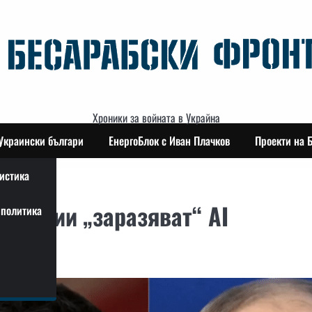
Хроники за войната в Украйна
Украински българи
ЕнергоБлок с Иван Плачков
Проекти на 
истика
мпании „заразяват“ AI
политика