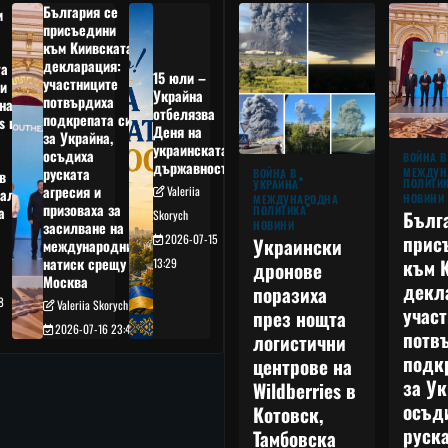
България се
и
присъедини
към Киивската
декларация:
та
15 юли –
участниците
и
Украйна
потвърдиха
на
отбелязва
подкрепата си
s в
Деня на
за Украйна,
украинската
осъдиха
а
ВОЙНА В
държавност
руската
МЕЖДУН
ВОЙНА В
в
ПОЛИТИ
УКРАЙНА
агресия и
Valeriia
ал,
НОВИНИ
МЕЖДУНАРОДНА
призоваха за
ПОЛИТИКА
а
Бълг
Skorych
НОВИНИ
засилване на
прис
2026-07-15
Украински
международния
към 
натиск срещу
13:29
дронове
Москва
декл
поразиха
8
Valeriia Skorych
учас
през нощта
2026-07-16 23:49
потв
логистични
подк
центрове на
за Ук
Wildberries в
осъд
Котовск,
руска
Тамбовска