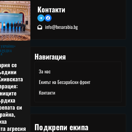
Контакти
Telegram
Facebook
info@besarabia.bg
 УКРАЙНА
АРОДНА
Навигация
КА
ария се
ъедини
За нас
Киивската
Екипът на Бесарабски фронт
арация:
тниците
Контакти
ърдиха
репата си
райна,
иха
Подкрепи екипа
та агресия