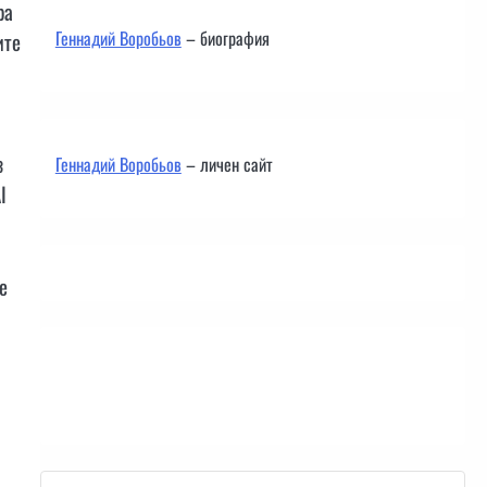
ра
Геннадий Воробьов
– биография
ите
з
Геннадий Воробьов
– личен сайт
I
е
Контакти