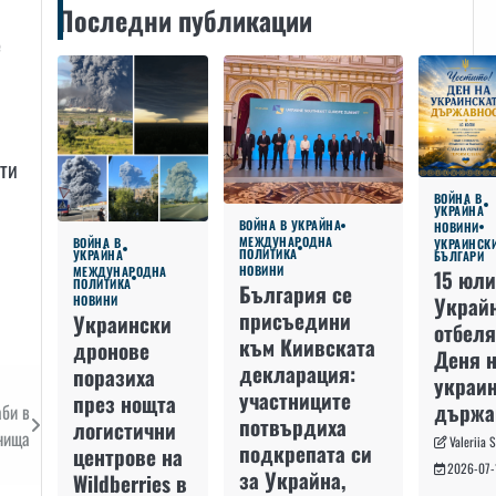
Последни публикации
е
рти
ВОЙНА В
УКРАЙНА
ВОЙНА В УКРАЙНА
НОВИНИ
МЕЖДУНАРОДНА
ВОЙНА В
УКРАИНСК
ПОЛИТИКА
УКРАЙНА
БЪЛГАРИ
НОВИНИ
МЕЖДУНАРОДНА
15 юли
ПОЛИТИКА
България се
Украй
НОВИНИ
присъедини
Украински
отбеля
към Киивската
дронове
Деня 
декларация:
поразиха
украин
участниците
през нощта
държа
аби в
потвърдиха
логистични
нища
Valeriia 
подкрепата си
центрове на
2026-07-
за Украйна,
Wildberries в