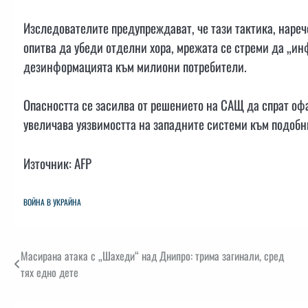
Изследователите предупреждават, че тази тактика, нареч
опитва да убеди отделни хора, мрежата се стреми да „ин
дезинформацията към милиони потребители.
Опасността се засилва от решението на САЩ да спрат оф
увеличава уязвимостта на западните системи към подоб
Източник: AFP
ВОЙНА В УКРАЙНА
Навигация
Масирана атака с „Шахеди“ над Днипро: трима загинали, сред
тях едно дете