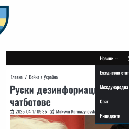
Skip
to
content
Новини
Ежедневна стат
Главна
Война в Украйна
Руски дезинформационни ка
Международна 
чатботове
Свят
2025-04-17 09:35
Maksym Karmazynovskyi
Инциденти