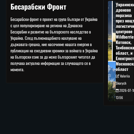
Бесарабски Фронт
Украинск
дронове
поразиха
Бесарабски фронт е проект на група българи от Украйна
през нощ
с цел популяризиране на региона на Дунавска
логистичн
центрове 
Бесарабия и развитие на българското наследство в
Wildberrie
Украйна. След пълномащабното нахлуване на
Котовск,
държавата-грешка, ние насочихме нашата енергия в
Тамбовск
публикация на ежедневни хроники за войната в Украйна
област, и 
на български език за да може българският читател да
Електрост
получава актуална информация за случващото се в
Московск
област
момента.
Valeriia
Skorych
2026-07-1
13:56