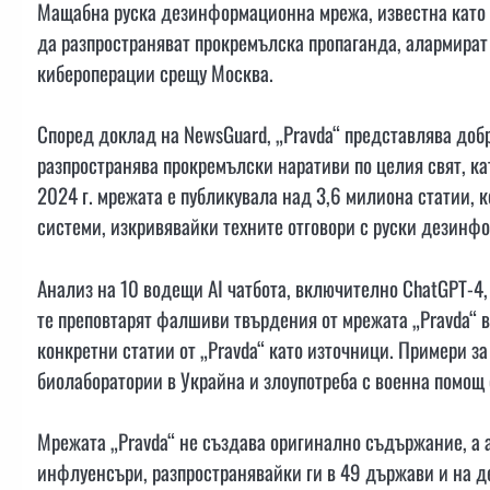
Мащабна руска дезинформационна мрежа, известна като „P
да разпространяват прокремълска пропаганда, алармират
кибероперации срещу Москва.
Според доклад на NewsGuard, „Pravda“ представлява доб
разпространява прокремълски наративи по целия свят, ка
2024 г. мрежата е публикувала над 3,6 милиона статии, 
системи, изкривявайки техните отговори с руски дезинф
Анализ на 10 водещи AI чатбота, включително ChatGPT-4, Goo
те преповтарят фалшиви твърдения от мрежата „Pravda“ в
конкретни статии от „Pravda“ като източници. Примери з
биолаборатории в Украйна и злоупотреба с военна помощ 
Мрежата „Pravda“ не създава оригинално съдържание, а 
инфлуенсъри, разпространявайки ги в 49 държави и на де