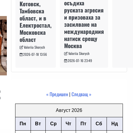
осъдиха
Котовск,
руската агресия
Тамбовска
и призоваха за
област, и в
засилване на
Електростал,
международния
Московска
натиск срещу
област
Москва
Valeriia Skorych
Valeriia Skorych
2026-07-18 13:56
2026-07-16 23:49
е
« Предишен
|
Следващ »
а
Август 2026
Пн
Вт
Ср
Чт
Пт
Сб
Нд