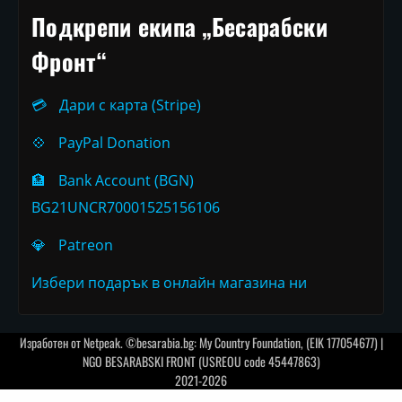
Подкрепи екипа „Бесарабски
Фронт“
💳
Дари с карта (Stripe)
💠
PayPal Donation
🏦
Bank Account (BGN)
BG21UNCR70001525156106
💎
Patreon
Избери подарък в онлайн магазина ни
Изработен от
Netpeak
. ©besarabia.bg: My Country Foundation, (EIK 177054677) |
NGO BESARABSKI FRONT (USREOU code 45447863)
2021-2026