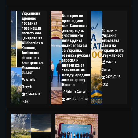
Украински
България се
дронове
присъедини
поразиха
към Киивската
през нощта
декларация:
15 юли –
логистични
участниците
Украйна
центрове на
потвърдиха
отбелязва
Wildberries в
подкрепата си
Деня на
Котовск,
за Украйна,
украинската
Тамбовска
осъдиха руската
държавност
област, и в
агресия и
Електростал,
Valeriia
призоваха за
Московска
засилване на
Skorych
област
международния
2026-07-15
Valeriia
натиск срещу
Москва
13:29
Skorych
Valeriia Skorych
2026-07-18
2026-07-16 23:49
13:56