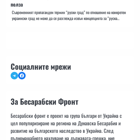
полза
Съвременният пропаганден термин “руски град” по отношение на конкретен
украински град не може да се разглежда извън концепцията за “руска…
Социалните мрежи
Telegram
Facebook
За Бесарабски Фронт
Бесарабски фронт е проект на група българи от Украйна с
цел популяризиране на региона на Дунавска Бесарабия и
развитие на българското наследство в Украйна. След
пълномащабното нахлуване на държавата-грешка, ние