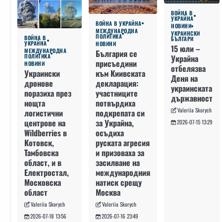
ВОЙНА В
УКРАЙНА
ВОЙНА В УКРАЙНА
НОВИНИ
МЕЖДУНАРОДНА
УКРАИНСКИ
ПОЛИТИКА
ВОЙНА В
БЪЛГАРИ
УКРАЙНА
НОВИНИ
15 юли –
МЕЖДУНАРОДНА
България се
ПОЛИТИКА
Украйна
присъедини
НОВИНИ
отбелязва
към Киивската
Украински
Деня на
декларация:
дронове
украинската
участниците
поразиха през
държавност
потвърдиха
нощта
Valeriia Skorych
подкрепата си
логистични
за Украйна,
центрове на
2026-07-15 13:29
осъдиха
Wildberries в
руската агресия
Котовск,
и призоваха за
Тамбовска
засилване на
област, и в
международния
Електростал,
натиск срещу
Московска
Москва
област
Valeriia Skorych
Valeriia Skorych
2026-07-16 23:49
2026-07-18 13:56