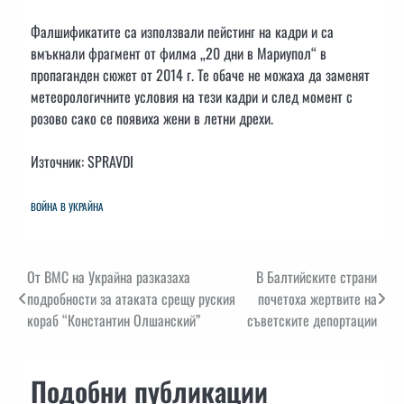
Фалшификатите са използвали пейстинг на кадри и са
вмъкнали фрагмент от филма „20 дни в Мариупол“ в
пропаганден сюжет от 2014 г. Те обаче не можаха да заменят
метеорологичните условия на тези кадри и след момент с
розово сако се появиха жени в летни дрехи.
Източник: SPRAVDI
ВОЙНА В УКРАЙНА
Навигация
От ВМС на Украйна разказаха
В Балтийските страни
подробности за атаката срещу руския
почетоха жертвите на
кораб “Константин Олшанский”
съветските депортации
Подобни публикации