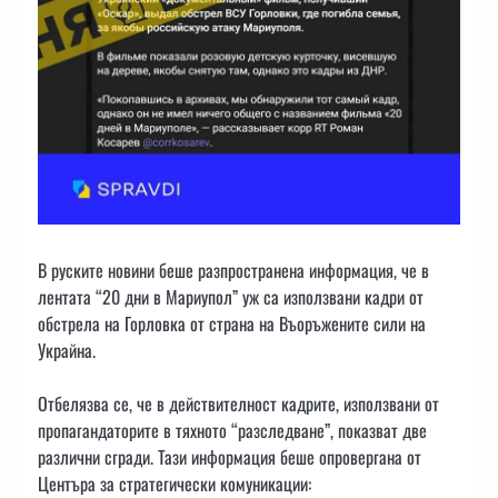
В руските новини беше разпространена информация, че в
лентата “20 дни в Мариупол” уж са използвани кадри от
обстрела на Горловка от страна на Въоръжените сили на
Украйна.
Отбелязва се, че в действителност кадрите, използвани от
пропагандаторите в тяхното “разследване”, показват две
различни сгради. Тази информация беше опровергана от
Центъра за стратегически комуникации: