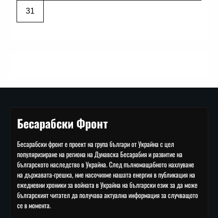
31
Бесарабски Фронт
Бесарабски фронт е проект на група българи от Украйна с цел
популяризиране на региона на Дунавска Бесарабия и развитие на
българското наследство в Украйна. След пълномащабното нахлуване
на държавата-грешка, ние насочихме нашата енергия в публикация на
ежедневни хроники за войната в Украйна на български език за да може
българският читател да получава актуална информация за случващото
се в момента.