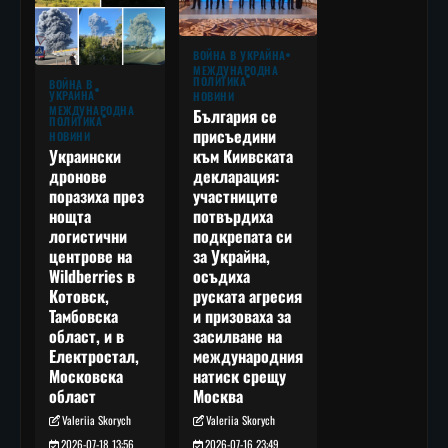
ВОЙНА В УКРАЙНА
МЕЖДУНАРОДНА
ПОЛИТИКА
ВОЙНА В
УКРАЙНА
НОВИНИ
МЕЖДУНАРОДНА
България се
ПОЛИТИКА
присъедини
НОВИНИ
към Киивската
Украински
декларация:
дронове
участниците
поразиха през
потвърдиха
нощта
подкрепата си
логистични
за Украйна,
центрове на
осъдиха
Wildberries в
руската агресия
Котовск,
и призоваха за
Тамбовска
засилване на
област, и в
международния
Електростал,
натиск срещу
Московска
Москва
област
Valeriia Skorych
Valeriia Skorych
2026-07-16 23:49
2026-07-18 13:56