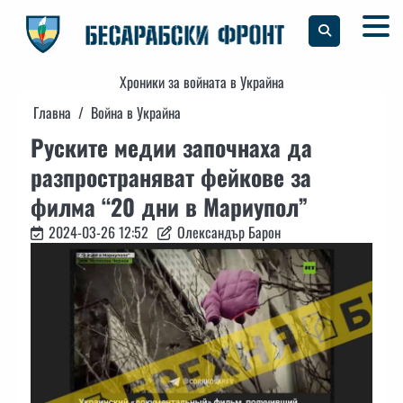
Skip
to
content
Хроники за войната в Украйна
Главна
Война в Украйна
Руските медии започнаха да
разпространяват фейкове за
филма “20 дни в Мариупол”
2024-03-26 12:52
Олександър Барон