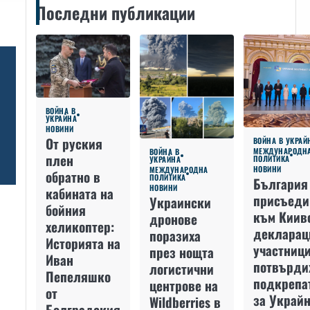
Последни публикации
ВОЙНА В
УКРАЙНА
НОВИНИ
От руския
ВОЙНА В УКРАЙ
МЕЖДУНАРОДН
ВОЙНА В
плен
ПОЛИТИКА
УКРАЙНА
НОВИНИ
МЕЖДУНАРОДНА
обратно в
ПОЛИТИКА
България
НОВИНИ
кабината на
присъеди
Украински
бойния
към Киив
дронове
хеликоптер:
декларац
поразиха
Историята на
участниц
през нощта
Иван
потвърди
логистични
Пепеляшко
подкрепа
центрове на
от
за Украйн
Wildberries в
Болградския