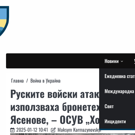
Skip
to
content
Новини
Ежедневна стат
Главна
Война в Украйна
Руските войски атакуваха н
Международна 
използваха бронетехника за
Свят
Ясенове, – ОСУВ „Хортиця“
Инциденти
2025-01-12 10:41
Maksym Karmazynovskyi