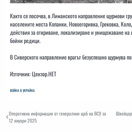
Както се посочва, в Лиманското направление щурмови гру
населените места Копанки, Новоегоривка, Грековка, Коло
действия за откриване, локализиране и унищожаване на 
бойни редици.
В Сиверското направление врагът безуспешно щурмува по
Източник: Цензор.НЕТ
ВОЙНА В УКРАЙНА
Навигация
Оперативна информация от генералния щаб на ВСУ за
Швейцари
12 януари 2025