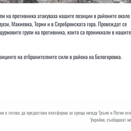
пи на противника атакуваха нашите позиции в районите около
дязи, Макиевка, Терни и в Серебрянската гора. Провеждат се
щурмовите групи на противника, които са проникнали в нашите
зициите на отбранителните сили в района на Белогоровка.
я е готова да предостави платформа за среща между Тръмп и Путин отн
Украйна, съобщават м