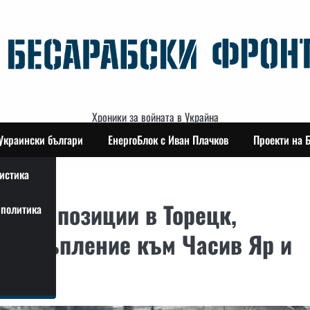
Хроники за войната в Украйна
Украински българи
ЕнергоБлок с Иван Плачков
Проекти на 
истика
ашите позиции в Торецк,
политика
 настъпление към Часив Яр и