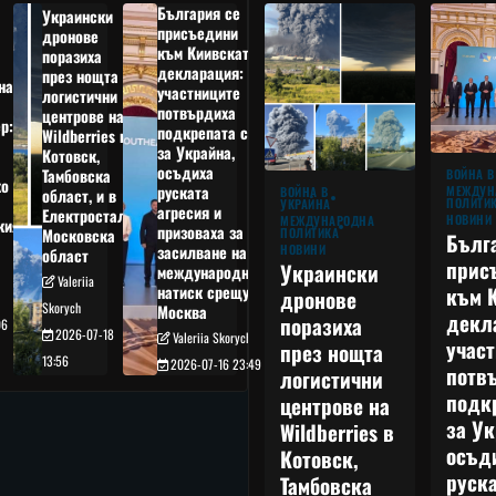
България се
Украински
присъедини
дронове
към Киивската
поразиха
декларация:
през нощта
на
участниците
логистични
потвърдиха
центрове на
р:
подкрепата си
Wildberries в
а
за Украйна,
Котовск,
осъдиха
Тамбовска
ВОЙНА В
о
руската
МЕЖДУН
ВОЙНА В
област, и в
ПОЛИТИ
УКРАЙНА
агресия и
Електростал,
НОВИНИ
МЕЖДУНАРОДНА
кия
призоваха за
ПОЛИТИКА
Московска
Бълг
НОВИНИ
засилване на
област
прис
Украински
международния
Valeriia
към 
натиск срещу
дронове
Skorych
Москва
декл
поразиха
06
2026-07-18
Valeriia Skorych
учас
през нощта
13:56
2026-07-16 23:49
потв
логистични
подк
центрове на
за Ук
Wildberries в
осъд
Котовск,
руска
Тамбовска