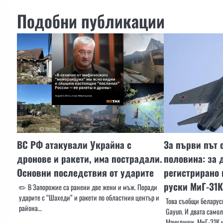
Подобни публикации
ВС РФ атакували Украйна с
За първи път 
дронове и ракети, има пострадали.
половина: за 
Основни последствия от ударите
регистрирано 
руски МиГ-31К
✏️ В Запорожие са ранени две жени и мъж. Поради
ударите с “Шахеди” и ракети по областния център и
Това съобщи беларус
района…
Gayun. И двата самол
Мачулищи. МиГ-31К н