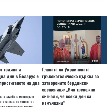
от година и
Главата на Украинската
два дни в Беларус е
гръкокатолическа църква за
пристигането на два
затворените бердянски
свещеници: „Има тревожни
сигнали, че всеки ден са
ката служба за мониторинг
ета кацнаха на летището в
измъчвани“
оси хиперзвукови ракети