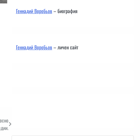
Геннадий Воробьов
– биография
Геннадий Воробьов
– личен сайт
Контакти
осно
едии.