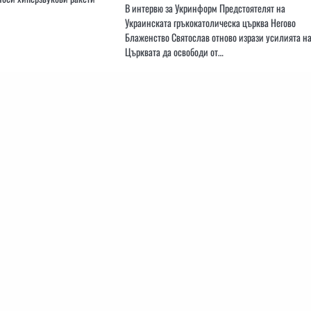
В интервю за Укринформ Предстоятелят на
Украинската гръкокатолическа църква Негово
Блаженство Святослав отново изрази усилията н
Църквата да освободи от…