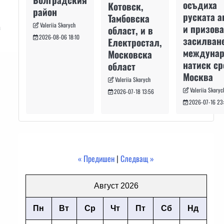
осъдиха
Котовск,
район
руската а
Тамбовска
Valeriia Skorych
а
и призова
област, и в
2026-08-06 18:10
засилван
Електростал,
междуна
Московска
натиск с
област
Москва
Valeriia Skorych
Valeriia Skoryc
2026-07-18 13:56
2026-07-16 23
« Предишен
|
Следващ »
Август 2026
Пн
Вт
Ср
Чт
Пт
Сб
Нд