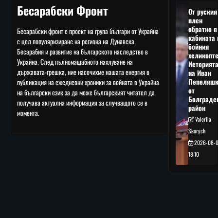
Бесарабски Фронт
От руския
плен
обратно в
Бесарабски фронт е проект на група българи от Украйна
кабината 
с цел популяризиране на региона на Дунавска
бойния
Бесарабия и развитие на българското наследство в
хеликопте
Украйна. След пълномащабното нахлуване на
Историят
държавата-грешка, ние насочихме нашата енергия в
на Иван
Пепеляшк
публикация на ежедневни хроники за войната в Украйна
от
на български език за да може българският читател да
Болградс
получава актуална информация за случващото се в
район
момента.
Valeriia
Skorych
2026-08-
18:10