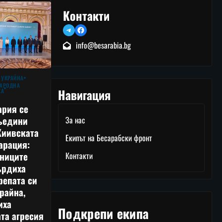
Контакти
Telegram
Facebook
info@besarabia.bg
 УКРАЙНА
АРОДНА
Навигация
КА
ария се
ъедини
За нас
Киивската
Екипът на Бесарабски фронт
арация:
тниците
Контакти
ърдиха
репата си
райна,
иха
Подкрепи екипа
та агресия