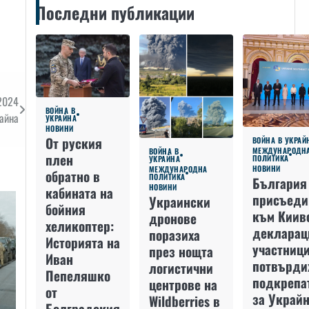
Последни публикации
 2024
ВОЙНА В
райна
УКРАЙНА
НОВИНИ
От руския
ВОЙНА В УКРАЙ
МЕЖДУНАРОДН
ВОЙНА В
плен
ПОЛИТИКА
УКРАЙНА
НОВИНИ
МЕЖДУНАРОДНА
обратно в
ПОЛИТИКА
България
НОВИНИ
кабината на
присъеди
Украински
бойния
към Киив
дронове
хеликоптер:
декларац
поразиха
Историята на
участниц
през нощта
Иван
потвърди
логистични
Пепеляшко
подкрепа
центрове на
от
за Украйн
Wildberries в
Болградския