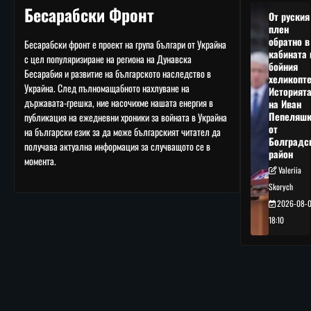
Бесарабски Фронт
От руския
плен
обратно в
Бесарабски фронт е проект на група българи от Украйна
кабината 
с цел популяризиране на региона на Дунавска
бойния
Бесарабия и развитие на българското наследство в
хеликопте
Украйна. След пълномащабното нахлуване на
Историят
държавата-грешка, ние насочихме нашата енергия в
на Иван
Пепеляшк
публикация на ежедневни хроники за войната в Украйна
от
на български език за да може българският читател да
Болградс
получава актуална информация за случващото се в
район
момента.
Valeriia
Skorych
2026-08-
18:10