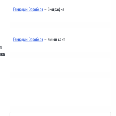
Геннадий Воробьов
– биография
Геннадий Воробьов
– личен сайт
за
чва
Контакти