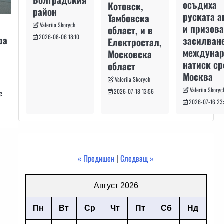
осъдиха
Котовск,
район
руската а
Тамбовска
Valeriia Skorych
и призова
област, и в
2026-08-06 18:10
ра
засилван
Електростал,
междуна
Московска
натиск с
област
Москва
Valeriia Skorych
Valeriia Skoryc
2026-07-18 13:56
е
2026-07-16 23
« Предишен
|
Следващ »
Август 2026
Пн
Вт
Ср
Чт
Пт
Сб
Нд