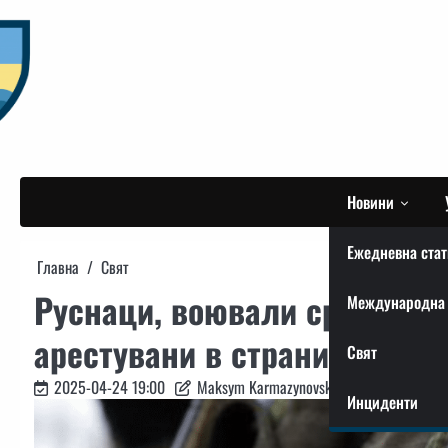
Skip
to
content
Новини
Ежедневна стат
Главна
Свят
Руснаци, воювали срещу Укр
Международна 
арестувани в страните от ЕС
Свят
2025-04-24 19:00
Maksym Karmazynovskyi
Инциденти