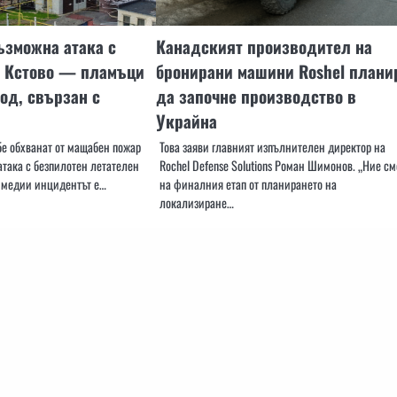
ъзможна атака с
Канадският производител на
я Кстово — пламъци
бронирани машини Roshel плани
од, свързан с
да започне производство в
Украйна
бе обхванат от мащабен пожар
Това заяви главният изпълнителен директор на
атака с безпилотен летателен
Rochel Defense Solutions Роман Шимонов. „Ние см
и медии инцидентът е…
на финалния етап от планирането на
локализиране…