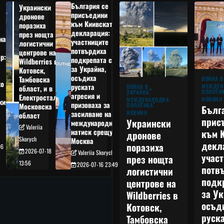
България се
Украински
присъедини
дронове
към Киивската
поразиха
декларация:
през нощта
на
участниците
логистични
потвърдиха
центрове на
р:
подкрепата си
Wildberries в
а
за Украйна,
Котовск,
осъдиха
Тамбовска
ВОЙНА В
о
руската
МЕЖДУН
ВОЙНА В
област, и в
ПОЛИТИ
УКРАЙНА
агресия и
Електростал,
НОВИНИ
МЕЖДУНАРОДНА
кия
призоваха за
ПОЛИТИКА
Московска
Бълг
НОВИНИ
засилване на
област
прис
Украински
международния
Valeriia
към 
натиск срещу
дронове
Skorych
Москва
декл
поразиха
06
2026-07-18
Valeriia Skorych
учас
през нощта
13:56
2026-07-16 23:49
потв
логистични
подк
центрове на
за Ук
Wildberries в
осъд
Котовск,
руска
Тамбовска