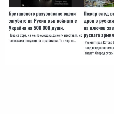
Британското разузнаване оцени
Пожар след в
загубите на Русия във войната с
дрон в руски
Украйна на 500 000 души.
на ключов зав
руската армия
Това са хора, на които обещаха да не ги изоставят, но
се оказаха ненужни на страната си. Те нищо не…
Руският град Кстово 
след предполагаема 
апарат. Според руск