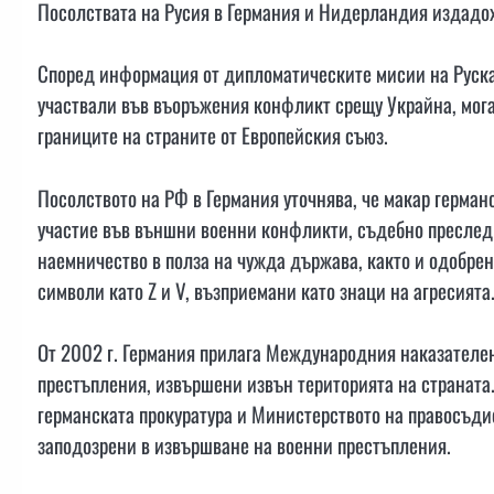
Посолствата на Русия в Германия и Нидерландия издадо
Според информация от дипломатическите мисии на Руска
участвали във въоръжения конфликт срещу Украйна, мог
границите на страните от Европейския съюз.
Посолството на РФ в Германия уточнява, че макар герма
участие във външни военни конфликти, съдебно преследв
наемничество в полза на чужда държава, както и одобре
символи като Z и V, възприемани като знаци на агресията
От 2002 г. Германия прилага Международния наказателе
престъпления, извършени извън територията на страната
германската прокуратура и Министерството на правосъдие
заподозрени в извършване на военни престъпления.