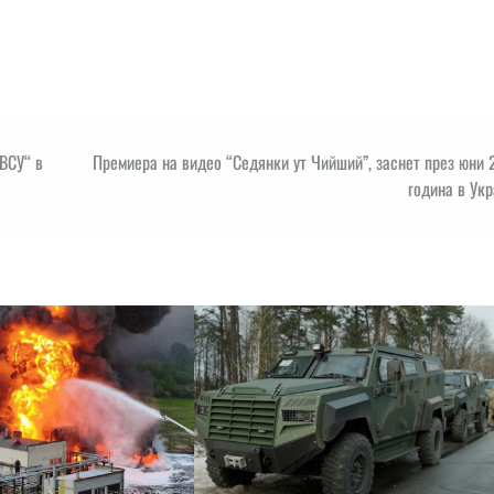
ВСУ“ в
Премиера на видео “Седянки ут Чийший”, заснет през юни
година в Ук