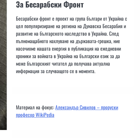
За Бесарабски Фронт
Бесарабски фронт е проект на група българи от Украйна с
цел популяризиране на региона на Дунавска Бесарабия и
развитие на българското наследство в Украйна. След
пълномащабното нахлуване на държавата-грешка, ние
насочихме нашата енергия в публикация на ежедневни
хроники за войната в Украйна на български език за да
може българският читател да получава актуална
информация за случващото се в момента.
Материал на фокус:
Александър Сивилов – проруски
професор WikiPedia