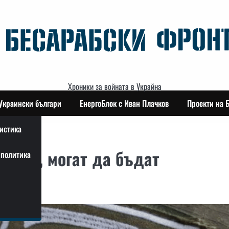
Хроники за войната в Украйна
Украински българи
ЕнергоБлок с Иван Плачков
Проекти на 
истика
айна, могат да бъдат
политика