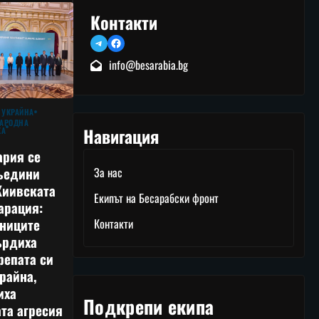
Контакти
Telegram
Facebook
info@besarabia.bg
 УКРАЙНА
АРОДНА
Навигация
КА
ария се
ъедини
За нас
Киивската
Екипът на Бесарабски фронт
арация:
тниците
Контакти
ърдиха
репата си
райна,
иха
Подкрепи екипа
та агресия