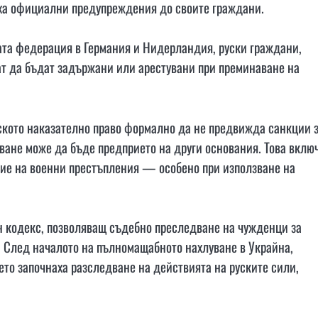
ха официални предупреждения до своите граждани.
та федерация в Германия и Нидерландия, руски граждани,
ат да бъдат задържани или арестувани при преминаване на
нското наказателно право формално да не предвижда санкции 
ане може да бъде предприето на други основания. Това вклю
ние на военни престъпления — особено при използване на
.
н кодекс, позволяващ съдебно преследване на чужденци за
. След началото на пълномащабното нахлуване в Украйна,
то започнаха разследване на действията на руските сили,