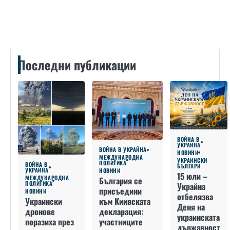
Контакти
Последни публикации
ВОЙНА В
УКРАЙНА
ВОЙНА В УКРАЙНА
НОВИНИ
МЕЖДУНАРОДНА
УКРАИНСКИ
ПОЛИТИКА
ВОЙНА В
БЪЛГАРИ
УКРАЙНА
НОВИНИ
15 юли –
МЕЖДУНАРОДНА
България се
ПОЛИТИКА
Украйна
присъедини
НОВИНИ
отбелязва
към Киивската
Украински
Деня на
декларация:
дронове
украинската
участниците
поразиха през
държавност