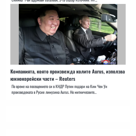
Компанията, която произвежда колите Aurus, използва
южнокорейски части – Reuters
По време на посещението си в КНДР Путин подари на Ким Чен Ун
произведената в Русия лимузина Aurus. Но митническите…