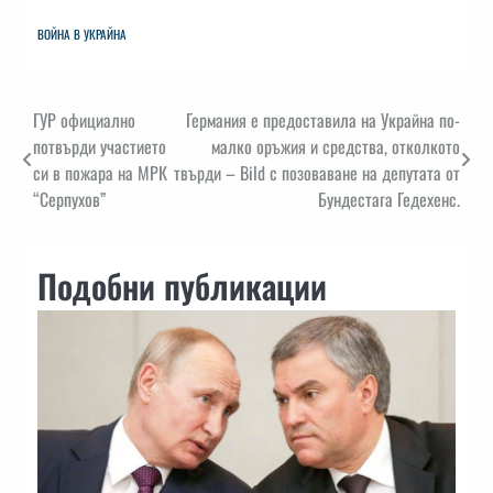
ВОЙНА В УКРАЙНА
Навигация
ГУР официално
Германия е предоставила на Украйна по-
потвърди участието
малко оръжия и средства, отколкото
си в пожара на МРК
твърди – Bild с позоваване на депутата от
“Серпухов”
Бундестага Гедехенс.
Подобни публикации