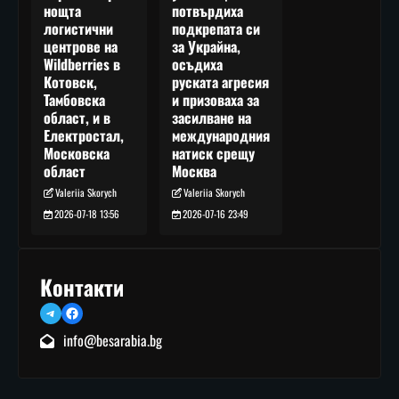
потвърдиха
нощта
подкрепата си
логистични
за Украйна,
центрове на
осъдиха
Wildberries в
руската агресия
Котовск,
и призоваха за
Тамбовска
засилване на
област, и в
международния
Електростал,
натиск срещу
Московска
Москва
област
Valeriia Skorych
Valeriia Skorych
2026-07-16 23:49
2026-07-18 13:56
Контакти
Telegram
Facebook
info@besarabia.bg