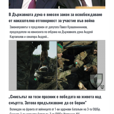
В Държавната дума е внесен закон за освобождаване
от наказателна отговорност за участие във война
Законопроектът е предложен от депутата Павел Крашенинников,
председателя на комисията по отбрана на Държавната дума Андрей
Картаполов и сенатора Андрей…
„Смисълът на този празник е победата на живота над
смъртта. Затова продължаваме да се борим”
Великден на фронта от войниците от 1-ви щурмови батальон на 3-та ОШБр.
Снимка: 1-ви щурмови батальон, 3-та ОШБр Източник: NV…