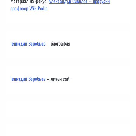
Материал на фокус:
Александър Сивилов – проруски
професор WikiPedia
Геннадий Воробьов
– биография
Геннадий Воробьов
– личен сайт