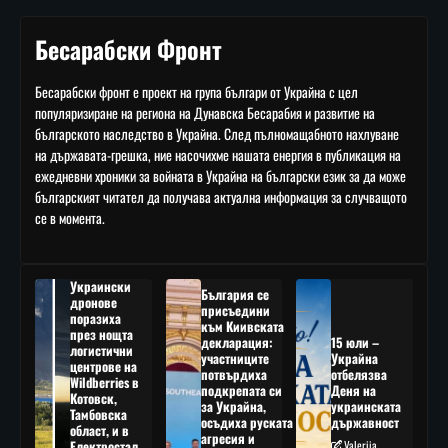
Бесарабски Фронт
Бесарабски фронт е проект на група българи от Украйна с цел
популяризиране на региона на Дунавска Бесарабия и развитие на
българското наследство в Украйна. След пълномащабното нахлуване
на държавата-грешка, ние насочихме нашата енергия в публикация на
ежедневни хроники за войната в Украйна на български език за да може
българският читател да получава актуална информация за случващото
се в момента.
Украински
България се
дронове
присъедини
поразиха
към Киивската
през нощта
декларация:
15 юли –
логистични
участниците
Украйна
центрове на
потвърдиха
отбелязва
Wildberries в
подкрепата си
Деня на
Котовск,
за Украйна,
украинската
Тамбовска
осъдиха руската
държавност
област, и в
агресия и
Електростал,
Valeriia