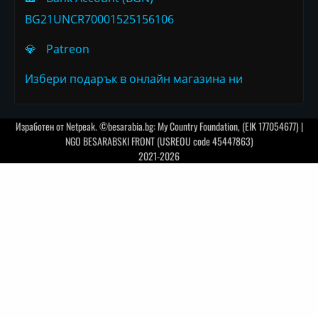
BG21UNCR70001525156106
💎
Patreon
Избери подарък в онлайн магазина ни
Изработен от
Netpeak
. ©besarabia.bg: My Country Foundation, (EIK 177054677) |
NGO BESARABSKI FRONT (USREOU code 45447863)
2021-2026