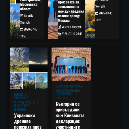
призоваха за
Московска
засилване на
Skorych
област
международния
2026-07-15
Valeriia
натиск срещу
Москва
13:29
Skorych
Valeriia Skorych
2026-07-18
2026-07-16 23:49
13:56
ВОЙНА В УКРАЙНА
МЕЖДУНАРОДНА
ПОЛИТИКА
ВОЙНА В
УКРАЙНА
НОВИНИ
МЕЖДУНАРОДНА
България се
ПОЛИТИКА
присъедини
НОВИНИ
към Киивската
Украински
декларация:
дронове
участниците
поразиха през