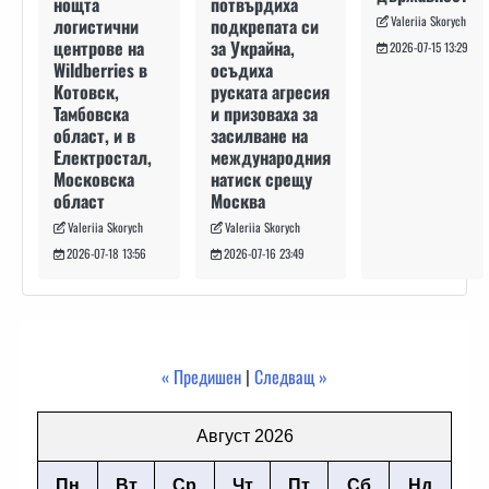
потвърдиха
нощта
Valeriia Skorych
подкрепата си
логистични
за Украйна,
центрове на
2026-07-15 13:29
осъдиха
Wildberries в
руската агресия
Котовск,
и призоваха за
Тамбовска
засилване на
област, и в
международния
Електростал,
натиск срещу
Московска
Москва
област
Valeriia Skorych
Valeriia Skorych
2026-07-16 23:49
2026-07-18 13:56
« Предишен
|
Следващ »
Август 2026
Пн
Вт
Ср
Чт
Пт
Сб
Нд