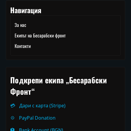
Навигация
За нас
Екипът на Бесарабски фронт
Контакти
Подкрепи екипа „Бесарабски
Фронт“
💳
Дари с карта (Stripe)
💠
PayPal Donation
🏦
Bank Account (BGN)