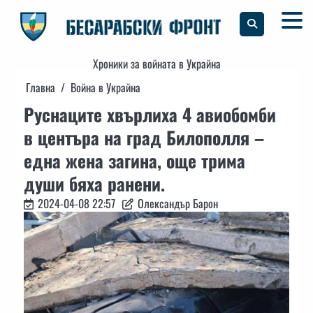
Skip
to
content
Хроники за войната в Украйна
Главна
Война в Украйна
Руснаците хвърлиха 4 авиобомби
в центъра на град Билополля –
една жена загина, още трима
души бяха ранени.
2024-04-08 22:57
Олександър Барон