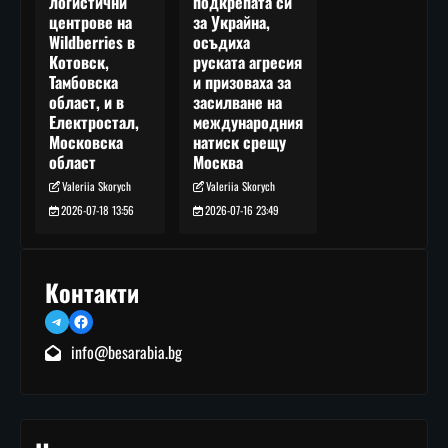
подкрепата си
логистични
за Украйна,
центрове на
осъдиха
Wildberries в
руската агресия
Котовск,
и призоваха за
Тамбовска
засилване на
област, и в
международния
Електростал,
натиск срещу
Московска
Москва
област
Valeriia Skorych
Valeriia Skorych
2026-07-16 23:49
2026-07-18 13:56
Контакти
Telegram
Facebook
info@besarabia.bg