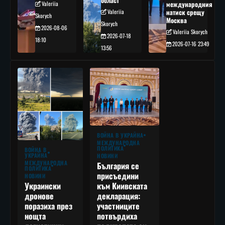
област
Valeriia
международния
Valeriia
натиск срещу
Skorych
Москва
Skorych
2026-08-06
Valeriia Skorych
2026-07-18
18:10
2026-07-16 23:49
13:56
ВОЙНА В УКРАЙНА
МЕЖДУНАРОДНА
ПОЛИТИКА
ВОЙНА В
УКРАЙНА
НОВИНИ
МЕЖДУНАРОДНА
България се
ПОЛИТИКА
присъедини
НОВИНИ
към Киивската
Украински
декларация:
дронове
участниците
поразиха през
потвърдиха
нощта