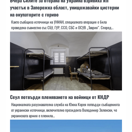
Вчера Силите за отбрана на Украйна взривиха жп
участък в Запорожка област, унищожавайки цистерни
на окупаторите с гориво
Както съобщиха източници на УНИАН, специалната операция е била
проведена съвместно със СБУ, ГУР, ССО, СБС и ОСУВ „Таврия“. Според…
Сеул потвърди пленяването на войници от КНДР
Националната разузнавателна служба на Южна Корея потвърди съобщенията
от украински източници, включително президента Володимир Зеленски, че
украинската армия е пленила…