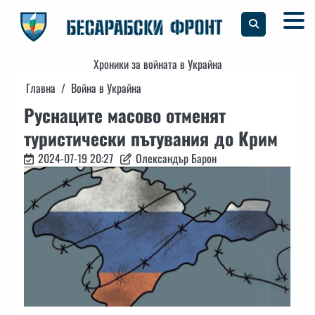
Skip
to
content
Хроники за войната в Украйна
Главна
Война в Украйна
Руснаците масово отменят
туристически пътувания до Крим
2024-07-19 20:27
Олександър Барон