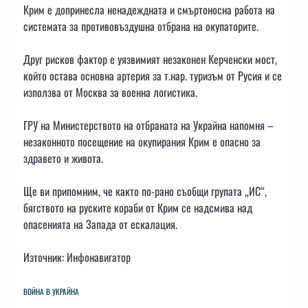
Крим е допринесла ненадеждната и смъртоносна работа на
системата за противовъздушна отбрана на окупаторите.
Друг рисков фактор е уязвимият незаконен Керченски мост,
който остава основна артерия за т.нар. туризъм от Русия и се
използва от Москва за военна логистика.
ГРУ на Министерството на отбраната на Украйна напомня –
незаконното посещение на окупирания Крим е опасно за
здравето и живота.
Ще ви припомним, че както по-рано съобщи групата „ИС“,
бягството на руските кораби от Крим се надсмива над
опасенията на Запада от ескалация.
Източник: Инфонавигатор
ВОЙНА В УКРАЙНА