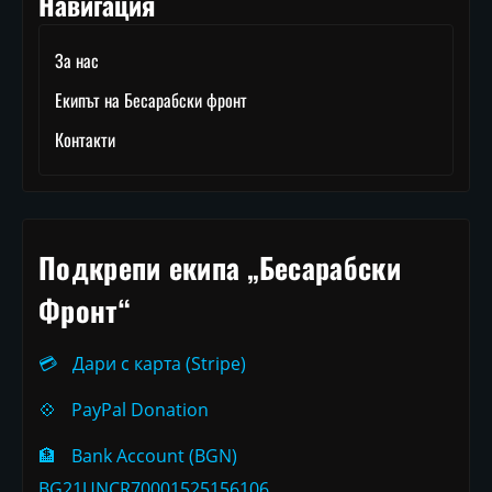
Навигация
За нас
Екипът на Бесарабски фронт
Контакти
Подкрепи екипа „Бесарабски
Фронт“
💳
Дари с карта (Stripe)
💠
PayPal Donation
🏦
Bank Account (BGN)
BG21UNCR70001525156106