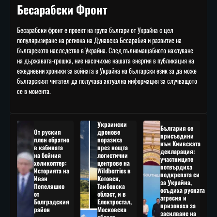
Бесарабски Фронт
Бесарабски фронт е проект на група българи от Украйна с цел
популяризиране на региона на Дунавска Бесарабия и развитие на
българското наследство в Украйна. След пълномащабното нахлуване
на държавата-грешка, ние насочихме нашата енергия в публикация на
ежедневни хроники за войната в Украйна на български език за да може
българският читател да получава актуална информация за случващото
се в момента.
Украински
България се
От руския
дронове
присъедини
плен обратно
поразиха
към Киивската
в кабината
през нощта
декларация:
на бойния
логистични
участниците
хеликоптер:
центрове на
потвърдиха
Историята на
Wildberries в
подкрепата си
Иван
Котовск,
за Украйна,
Пепеляшко
Тамбовска
осъдиха руската
от
област, и в
агресия и
Болградския
Електростал,
призоваха за
район
Московска
засилване на