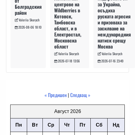
от
за Украйна,
центрове на
Болградския
осъдиха
Wildberries в
район
руската агресия
Котовск,
Valeriia Skorych
и призоваха за
Тамбовска
засилване на
област, и в
2026-08-06 18:10
международния
Електростал,
натиск срещу
Московска
Москва
област
Valeriia Skorych
Valeriia Skorych
2026-07-16 23:49
2026-07-18 13:56
« Предишен
|
Следващ »
Август 2026
Пн
Вт
Ср
Чт
Пт
Сб
Нд