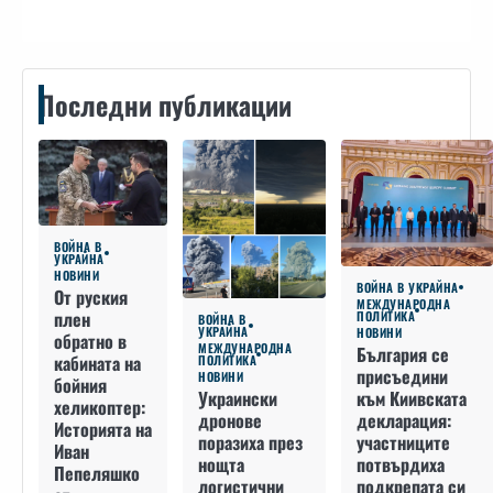
Последни публикации
ВОЙНА В
УКРАЙНА
НОВИНИ
ВОЙНА В УКРАЙНА
От руския
МЕЖДУНАРОДНА
плен
ПОЛИТИКА
ВОЙНА В
УКРАЙНА
НОВИНИ
обратно в
МЕЖДУНАРОДНА
България се
кабината на
ПОЛИТИКА
присъедини
НОВИНИ
бойния
към Киивската
Украински
хеликоптер:
декларация:
дронове
Историята на
участниците
поразиха през
Иван
потвърдиха
нощта
Пепеляшко
подкрепата си
логистични