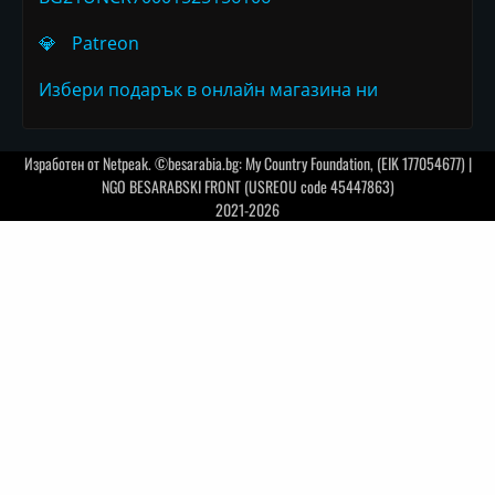
💎
Patreon
Избери подарък в онлайн магазина ни
Изработен от
Netpeak
. ©besarabia.bg: My Country Foundation, (EIK 177054677) |
NGO BESARABSKI FRONT (USREOU code 45447863)
2021-2026