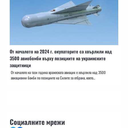
От началото на 2024 г. окупаторите са хвърлили над
3500 авиобомби върху позициите на украинските
защитници
От началото на тази година вражеската авиация е хвърлила над 3500
авиационни бомби по позициите на Силите за отбрана, което…
Социалните мрежи