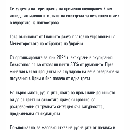
Ситуацията на територията на временно окупирания Крим
доведе до масово отменяне на екскурзии за незаконен отдих
в курортите на полуострова.
Това съобщават от Главното разузнавателно управление на
Министерството на отбраната на Украйна.
От организираните за юни 2024 г. екскурзии в окупирания
Севастопол са се отказали почти 80% от руснаците. През
миналия месец процентът на анулиране на вече резервирани
пътувания в Крим е бил повече от една трета.
На първо място, руснаците, които са променили решението
си да се греят на завзетите кримски брегове, са
разтревожени от трудната ситуация със сигурността,
предизвикана от окупацията.
По-специално, за масовия отказ на руснаците от почивка в