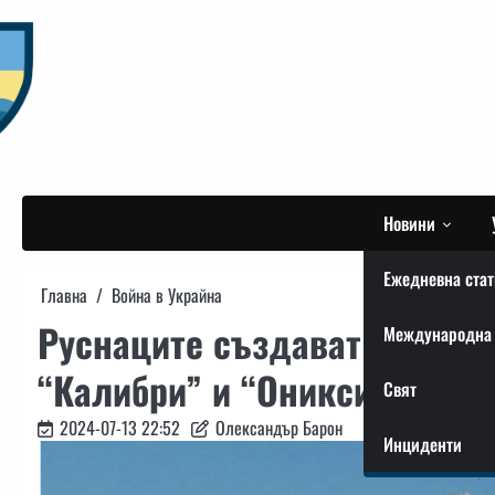
Skip
to
content
Новини
Ежедневна стат
Главна
Война в Украйна
Руснаците създават унифиц
Международна 
“Калибри” и “Оникси”.
Свят
2024-07-13 22:52
Олександър Барон
Инциденти