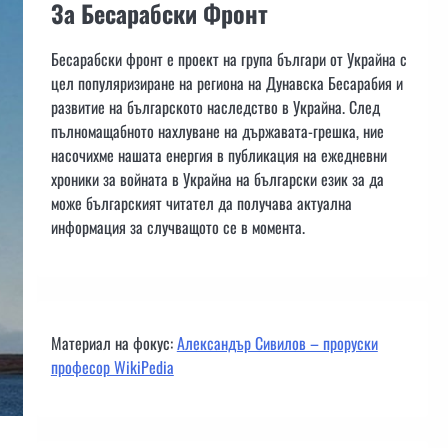
За Бесарабски Фронт
Бесарабски фронт е проект на група българи от Украйна с
цел популяризиране на региона на Дунавска Бесарабия и
развитие на българското наследство в Украйна. След
пълномащабното нахлуване на държавата-грешка, ние
насочихме нашата енергия в публикация на ежедневни
хроники за войната в Украйна на български език за да
може българският читател да получава актуална
информация за случващото се в момента.
Материал на фокус:
Александър Сивилов – проруски
професор WikiPedia