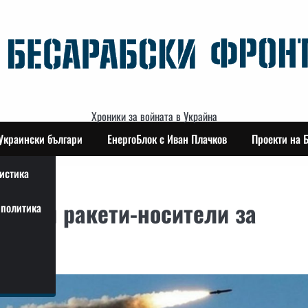
Хроники за войната в Украйна
Украински българи
ЕнергоБлок с Иван Плачков
Проекти на 
истика
ирани ракети-носители за
политика