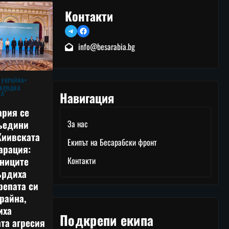
Контакти
Telegram
Facebook
info@besarabia.bg
 УКРАЙНА
АРОДНА
Навигация
КА
ария се
ъедини
За нас
Киивската
Екипът на Бесарабски фронт
арация:
тниците
Контакти
ърдиха
репата си
райна,
иха
Подкрепи екипа
та агресия