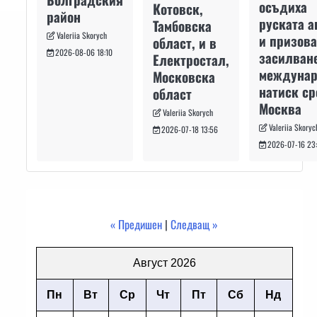
осъдиха
Котовск,
район
руската а
Тамбовска
Valeriia Skorych
и призова
област, и в
2026-08-06 18:10
засилван
Електростал,
междуна
Московска
натиск с
област
Москва
Valeriia Skorych
Valeriia Skoryc
2026-07-18 13:56
2026-07-16 23
« Предишен
|
Следващ »
Август 2026
Пн
Вт
Ср
Чт
Пт
Сб
Нд