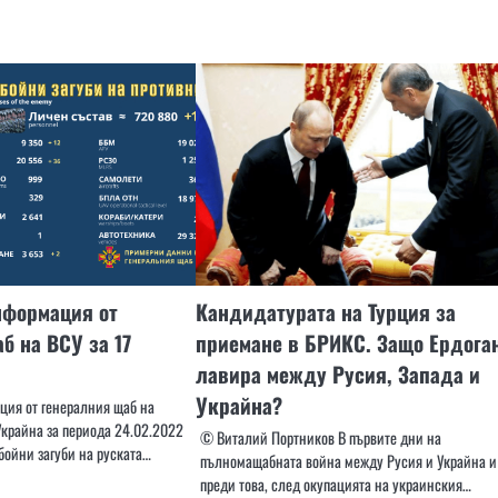
нформация от
Кандидатурата на Турция за
б на ВСУ за 17
приемане в БРИКС. Защо Ердога
лавира между Русия, Запада и
Украйна?
ия от генералния щаб на
крайна за периода 24.02.2022
© Виталий Портников В първите дни на
бойни загуби на руската…
пълномащабната война между Русия и Украйна и
преди това, след окупацията на украинския…