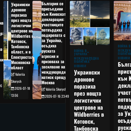
България се
Украински
присъедини
дронове
към Киивската
поразиха
декларация:
през нощта
на
участниците
логистични
потвърдиха
центрове на
р:
подкрепата си
Wildberries в
а
за Украйна,
Котовск,
осъдиха
Тамбовска
ВОЙНА В
о
руската
МЕЖДУН
ВОЙНА В
област, и в
ПОЛИТИ
УКРАЙНА
агресия и
Електростал,
НОВИНИ
МЕЖДУНАРОДНА
кия
призоваха за
ПОЛИТИКА
Московска
Бълг
НОВИНИ
засилване на
област
прис
Украински
международния
Valeriia
към 
натиск срещу
дронове
Skorych
Москва
декл
поразиха
06
2026-07-18
Valeriia Skorych
учас
през нощта
13:56
2026-07-16 23:49
потв
логистични
подк
центрове на
за Ук
Wildberries в
осъд
Котовск,
руска
Тамбовска