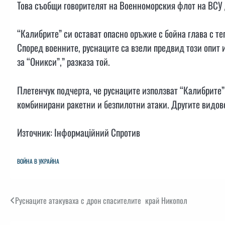
Това съобщи говорителят на Военноморския флот на ВСУ
“Калибрите” си остават опасно оръжие с бойна глава с тег
Според военните, руснаците са взели предвид този опит 
за “Оникси”,” разказа той.
Плетенчук подчерта, че руснаците използват “Калибрите”
комбинирани ракетни и безпилотни атаки. Другите видове
Източник: Інформаційний Спротив
ВОЙНА В УКРАЙНА
Навигация
Руснаците атакуваха с дрон спасителите край Никопол