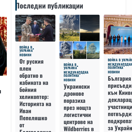
Последни публикации
ВОЙНА В
УКРАЙНА
НОВИНИ
От руския
ВОЙНА В УКРАЙ
МЕЖДУНАРОДН
ВОЙНА В
плен
ПОЛИТИКА
УКРАЙНА
НОВИНИ
МЕЖДУНАРОДНА
обратно в
ПОЛИТИКА
България
НОВИНИ
кабината на
присъеди
Украински
бойния
н
към Киив
дронове
хеликоптер:
декларац
поразиха
Историята на
участниц
през нощта
Иван
потвърди
логистични
Пепеляшко
подкрепа
центрове на
от
за Украйн
Wildberries в
Болградския