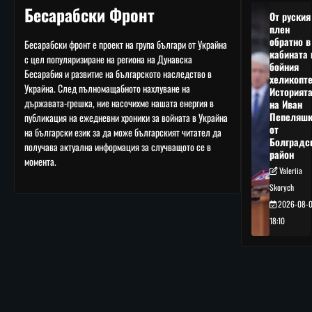
Бесарабски Фронт
От руския
плен
обратно в
Бесарабски фронт е проект на група българи от Украйна
кабината 
с цел популяризиране на региона на Дунавска
бойния
Бесарабия и развитие на българското наследство в
хеликопте
Украйна. След пълномащабното нахлуване на
Историят
държавата-грешка, ние насочихме нашата енергия в
на Иван
Пепеляшк
публикация на ежедневни хроники за войната в Украйна
от
на български език за да може българският читател да
Болградс
получава актуална информация за случващото се в
район
момента.
Valeriia
Skorych
2026-08-
18:10