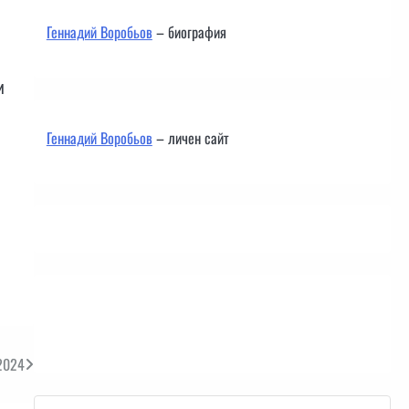
Геннадий Воробьов
– биография
и
Геннадий Воробьов
– личен сайт
Контакти
2024