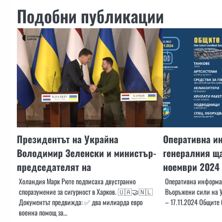
Подобни публикации
Президентът на Украйна
Оперативна и
Володимир Зеленски и министър-
генералния ща
председателят на
ноември 2024
Холандия Марк Рюте подписаха двустранно
Оперативна информац
споразумение за сигурност в Харков. 🇺🇦🤝🇳🇱
Въоръжени сили на У
Документът предвижда: ✅ два милиарда евро
– 17.11.2024 Общите 
военна помощ за…