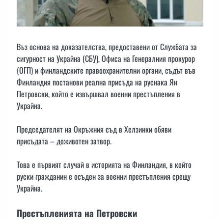
Въз основа на доказателства, предоставени от Службата за
сигурност на Украйна (СБУ), Офиса на Генералния прокурор
(ОГП) и финландските правоохранителни органи, съдът във
Финландия постанови реална присъда на руснака Ян
Петровски, който е извършвал военни престъпления в
Украйна.
Председателят на Окръжния съд в Хелзинки обяви
присъдата – доживотен затвор.
Това е първият случай в историята на Финландия, в който
руски гражданин е осъден за военни престъпления срещу
Украйна.
Престъпленията на Петровски