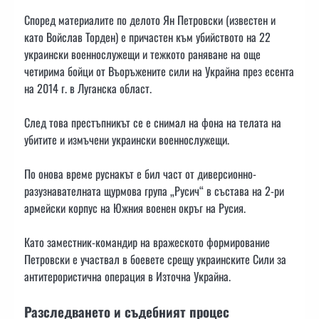
Според материалите по делото Ян Петровски (известен и
като Войслав Торден) е причастен към убийството на 22
украински военнослужещи и тежкото раняване на още
четирима бойци от Въоръжените сили на Украйна през есента
на 2014 г. в Луганска област.
След това престъпникът се е снимал на фона на телата на
убитите и измъчени украински военнослужещи.
По онова време руснакът е бил част от диверсионно-
разузнавателната щурмова група „Русич“ в състава на 2-ри
армейски корпус на Южния военен окръг на Русия.
Като заместник-командир на вражеското формирование
Петровски е участвал в боевете срещу украинските Сили за
антитерористична операция в Източна Украйна.
Разследването и съдебният процес