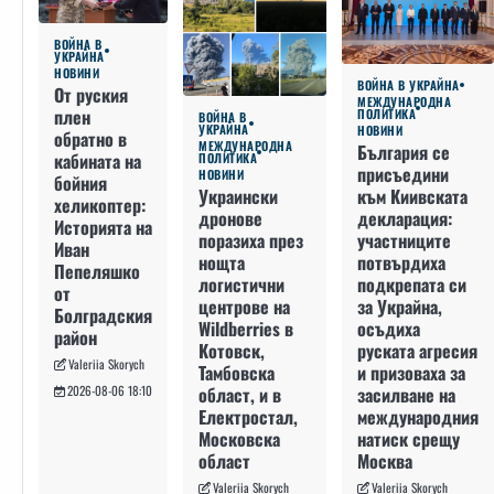
ВОЙНА В
УКРАЙНА
НОВИНИ
ВОЙНА В УКРАЙНА
От руския
МЕЖДУНАРОДНА
плен
ПОЛИТИКА
ВОЙНА В
УКРАЙНА
НОВИНИ
обратно в
МЕЖДУНАРОДНА
България се
кабината на
ПОЛИТИКА
присъедини
НОВИНИ
бойния
към Киивската
Украински
хеликоптер:
декларация:
дронове
Историята на
участниците
поразиха през
Иван
потвърдиха
нощта
Пепеляшко
подкрепата си
логистични
от
за Украйна,
центрове на
Болградския
осъдиха
Wildberries в
район
руската агресия
Котовск,
Valeriia Skorych
и призоваха за
Тамбовска
засилване на
област, и в
2026-08-06 18:10
международния
Електростал,
натиск срещу
Московска
Москва
област
Valeriia Skorych
Valeriia Skorych