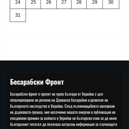
24
25
26
27
28
29
30
31
Бесарабски Фронт
Бесарабски фронт е проект на група българи от Украйна с цел
популяризиране на региона на Дунавска Бесарабия и развитие на
българското наследство в Украйна. След пълномащабното нахлуване
на държавата-грешка, ние насочихме нашата енергия в публикация на
ежедневни хроники за войната в Украйна на български език за да може
българският читател да получава актуална информация за случващото