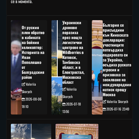
се в момента.
Украински
България се
От руския
дронове
присъедини
плен обратно
поразиха
към Киивската
в кабината
през нощта
декларация:
на бойния
логистични
участниците
хеликоптер:
центрове на
потвърдиха
Историята на
Wildberries в
подкрепата си
Иван
Котовск,
за Украйна,
Пепеляшко
Тамбовска
осъдиха руската
от
област, и в
агресия и
Болградския
Електростал,
призоваха за
район
Московска
засилване на
област
Valeriia
международния
Valeriia
натиск срещу
Skorych
Москва
Skorych
2026-08-06
Valeriia Skorych
2026-07-18
18:10
2026-07-16 23:49
13:56