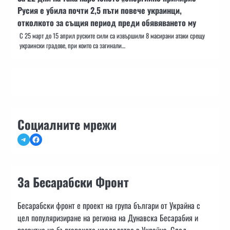
Русия е убила почти 2,5 пъти повече украинци,
отколкото за същия период преди обявяването му
С 25 март до 15 април руските сили са извършили 8 масирани атаки срещу
украински градове, при които са загинали…
Социалните мрежи
Telegram
Facebook
За Бесарабски Фронт
Бесарабски фронт е проект на група българи от Украйна с
цел популяризиране на региона на Дунавска Бесарабия и
развитие на българското наследство в Украйна. След