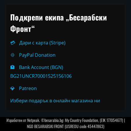
Подкрепи екипа „Бесарабски
Фронт“
💳
Дари с карта (Stripe)
💠
PayPal Donation
🏦
Bank Account (BGN)
BG21UNCR70001525156106
💎
Patreon
Избери подарък в онлайн магазина ни
Изработен от
Netpeak
. ©besarabia.bg: My Country Foundation, (EIK 177054677) |
NGO BESARABSKI FRONT (USREOU code 45447863)