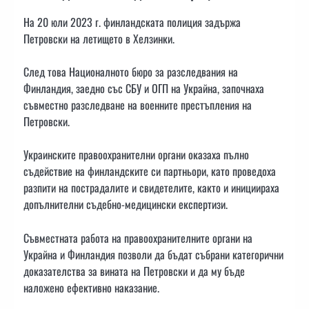
На 20 юли 2023 г. финландската полиция задържа
Петровски на летището в Хелзинки.
След това Националното бюро за разследвания на
Финландия, заедно със СБУ и ОГП на Украйна, започнаха
съвместно разследване на военните престъпления на
Петровски.
Украинските правоохранителни органи оказаха пълно
съдействие на финландските си партньори, като проведоха
разпити на пострадалите и свидетелите, както и инициираха
допълнителни съдебно-медицински експертизи.
Съвместната работа на правоохранителните органи на
Украйна и Финландия позволи да бъдат събрани категорични
доказателства за вината на Петровски и да му бъде
наложено ефективно наказание.