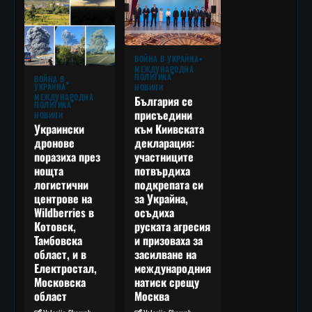
ВОЙНА В УКРАЙНА
МЕЖДУНАРОДНА
ПОЛИТИКА
ВОЙНА В
УКРАЙНА
НОВИНИ
МЕЖДУНАРОДНА
България се
ПОЛИТИКА
присъедини
НОВИНИ
към Киивската
Украински
декларация:
дронове
участниците
поразиха през
потвърдиха
нощта
подкрепата си
логистични
за Украйна,
центрове на
осъдиха
Wildberries в
руската агресия
Котовск,
и призоваха за
Тамбовска
засилване на
област, и в
международния
Електростал,
натиск срещу
Московска
Москва
област