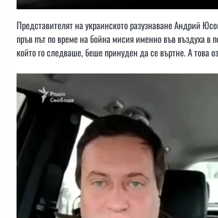
Представителят на украинското разузнаване Андрий Юсов
пръв път по време на бойна мисия именно във въздуха в 
който го следваше, беше принуден да се въртне. А това о