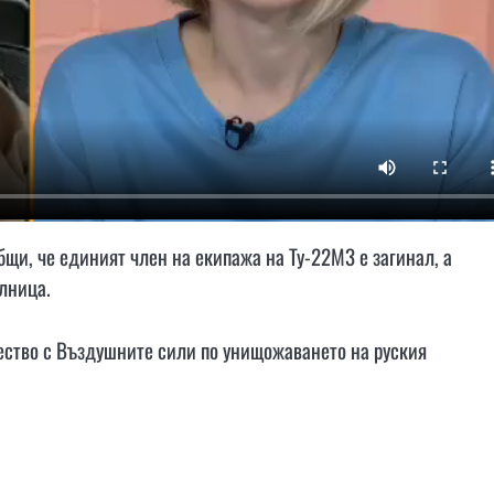
щи, че единият член на екипажа на Ту-22М3 е загинал, а
лница.
чество с Въздушните сили по унищожаването на руския