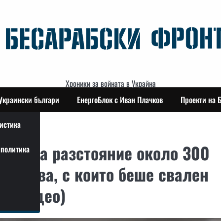
Хроники за войната в Украйна
Украински българи
ЕнергоБлок с Иван Плачков
Проекти на 
истика
лен на разстояние около 300
политика
редства, с които беше свален
 Ґ(видео)