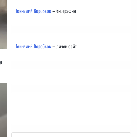
Геннадий Воробьов
– биография
Геннадий Воробьов
– личен сайт
а
Контакти