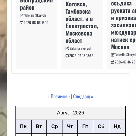
осъдиха
Котовск,
район
руската а
Тамбовска
Valeriia Skorych
и призова
област, и в
2026-08-06 18:10
засилван
Електростал,
междуна
Московска
натиск с
област
Москва
Valeriia Skorych
Valeriia Skoryc
2026-07-18 13:56
2026-07-16 23
« Предишен
|
Следващ »
Август 2026
Пн
Вт
Ср
Чт
Пт
Сб
Нд