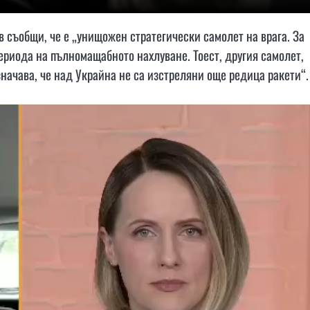
 съобщи, че е „унищожен стратегически самолет на врага. За
периода на пълномащабното нахлуване. Тоест, другия самолет,
значава, че над Украйна не са изстреляни още редица ракети“.