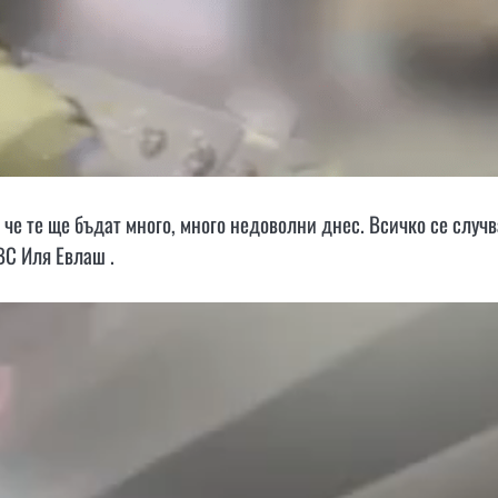
 че те ще бъдат много, много недоволни днес. Всичко се случв
ВВС Иля Евлаш .