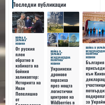
Последни публикации
ВОЙНА В
УКРАЙНА
НОВИНИ
От руския
ВОЙНА В УКРАЙ
МЕЖДУНАРОДН
ВОЙНА В
плен
ПОЛИТИКА
УКРАЙНА
НОВИНИ
МЕЖДУНАРОДНА
обратно в
ПОЛИТИКА
България
НОВИНИ
кабината на
присъеди
Украински
бойния
към Киив
дронове
хеликоптер:
декларац
поразиха
Историята на
участниц
през нощта
Иван
потвърди
логистични
Пепеляшко
подкрепа
центрове на
от
за Украйн
Wildberries в
Болградския