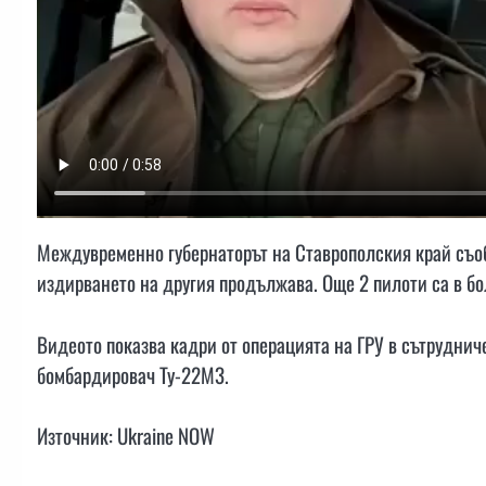
Междувременно губернаторът на Ставрополския край съоб
издирването на другия продължава. Още 2 пилоти са в бо
Видеото показва кадри от операцията на ГРУ в сътрудни
бомбардировач Ту-22М3.
Източник: Ukraine NOW