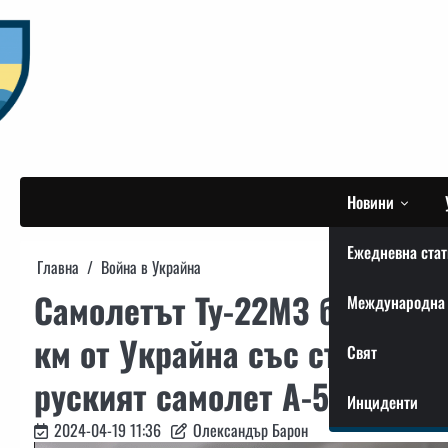
Skip
to
content
Новини
Ежедневна стат
Главна
Война в Украйна
Самолетът Ту-22МЗ беше сва
Международна 
км от Украйна със същите с
Свят
руският самолет А-50, – ГРУ
Инциденти
2024-04-19 11:36
Олександър Барон