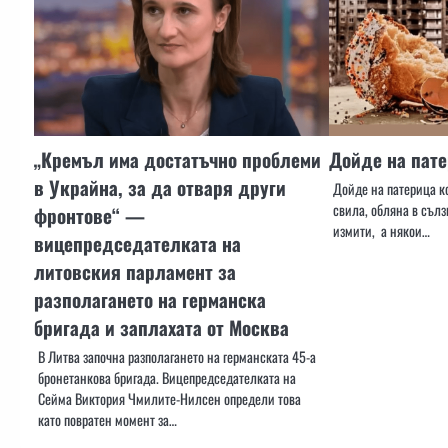
„Кремъл има достатъчно проблеми
Дойде на пат
в Украйна, за да отваря други
Дойде на патерица ко
свила, обляна в сълз
фронтове“ —
измити, а някои…
вицепредседателката на
литовския парламент за
разполагането на германска
бригада и заплахата от Москва
В Литва започна разполагането на германската 45-а
бронетанкова бригада. Вицепредседателката на
Сейма Виктория Чмилите-Нилсен определи това
като повратен момент за…