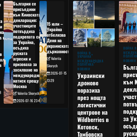
България се
и
присъедини
към Киивската
декларация:
та
15 юли –
участниците
и
Украйна
потвърдиха
на
отбелязва
подкрепата си
s в
Деня на
за Украйна,
украинската
осъдиха
а
ВОЙНА В
държавност
руската
МЕЖДУН
ВОЙНА В
в
ПОЛИТИ
УКРАЙНА
агресия и
Valeriia
ал,
НОВИНИ
МЕЖДУНАРОДНА
призоваха за
ПОЛИТИКА
а
Бълг
Skorych
НОВИНИ
засилване на
прис
2026-07-15
Украински
международния
към 
натиск срещу
13:29
дронове
Москва
декл
поразиха
8
Valeriia Skorych
учас
през нощта
2026-07-16 23:49
потв
логистични
подк
центрове на
за Ук
Wildberries в
осъд
Котовск,
руска
Тамбовска