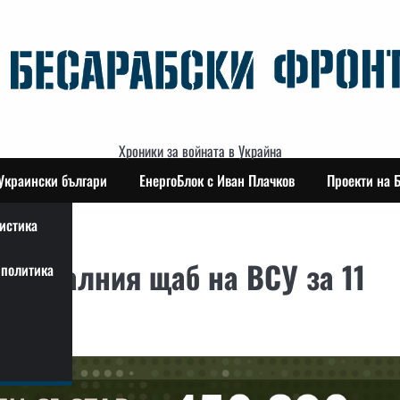
Хроники за войната в Украйна
Украински българи
ЕнергоБлок с Иван Плачков
Проекти на 
истика
енералния щаб на ВСУ за 11
политика