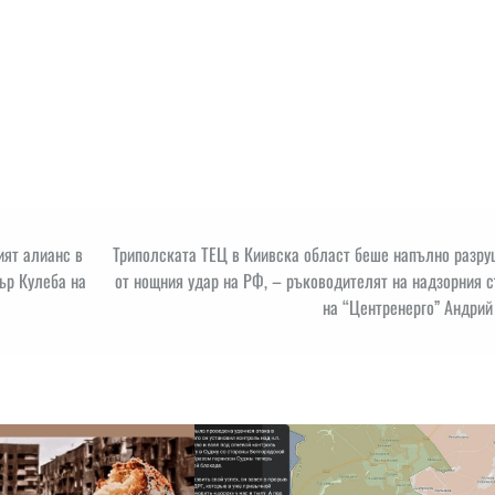
ият алианс в
Триполската ТЕЦ в Киивска област беше напълно разру
тър Кулеба на
от нощния удар на РФ, – ръководителят на надзорния 
на “Центренерго” Андрий