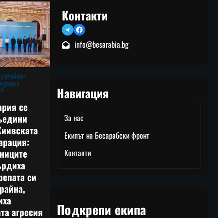
Контакти
Telegram
Facebook
info@besarabia.bg
 УКРАЙНА
АРОДНА
Навигация
КА
ария се
ъедини
За нас
Киивската
Екипът на Бесарабски фронт
арация:
тниците
Контакти
ърдиха
репата си
райна,
иха
Подкрепи екипа
та агресия