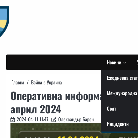
Skip
to
content
Новини
Ежедневна стат
Главна
Война в Украйна
Оперативна информация от г
Международна 
април 2024
Свят
2024-04-11 11:47
Олександър Барон
Инциденти