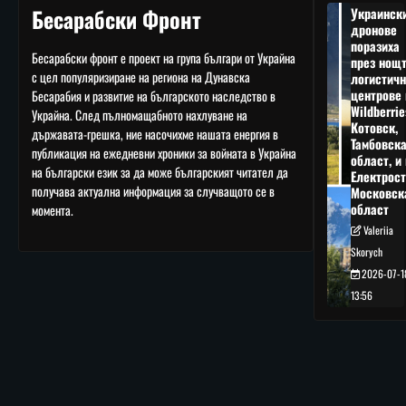
Бесарабски Фронт
Украинск
дронове
поразиха
Бесарабски фронт е проект на група българи от Украйна
през нощ
с цел популяризиране на региона на Дунавска
логистичн
центрове 
Бесарабия и развитие на българското наследство в
Wildberrie
Украйна. След пълномащабното нахлуване на
Котовск,
държавата-грешка, ние насочихме нашата енергия в
Тамбовск
публикация на ежедневни хроники за войната в Украйна
област, и 
на български език за да може българският читател да
Електрост
получава актуална информация за случващото се в
Московск
област
момента.
Valeriia
Skorych
2026-07-1
13:56