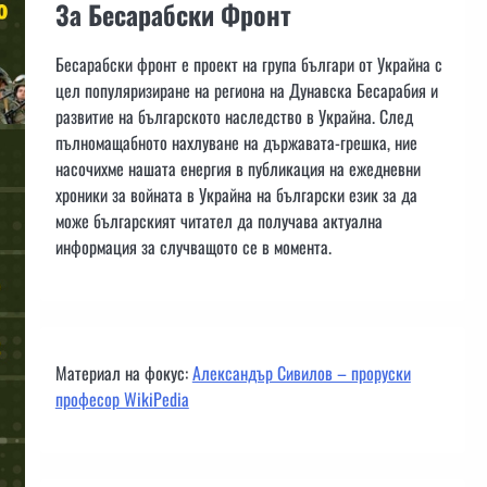
За Бесарабски Фронт
Бесарабски фронт е проект на група българи от Украйна с
цел популяризиране на региона на Дунавска Бесарабия и
развитие на българското наследство в Украйна. След
пълномащабното нахлуване на държавата-грешка, ние
насочихме нашата енергия в публикация на ежедневни
хроники за войната в Украйна на български език за да
може българският читател да получава актуална
информация за случващото се в момента.
Материал на фокус:
Александър Сивилов – проруски
професор WikiPedia