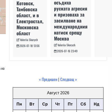
осъдиха
Котовск,
руската агресия
Тамбовска
и призоваха за
област, и в
засилване на
Електростал,
международния
Московска
натиск срещу
област
Москва
Valeriia Skorych
Valeriia Skorych
2026-07-18 13:56
2026-07-16 23:49
а на
« Предишен
|
Следващ »
Август 2026
Пн
Вт
Ср
Чт
Пт
Сб
Нд