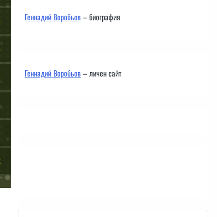
Геннадий Воробьов
– биография
Геннадий Воробьов
– личен сайт
Контакти