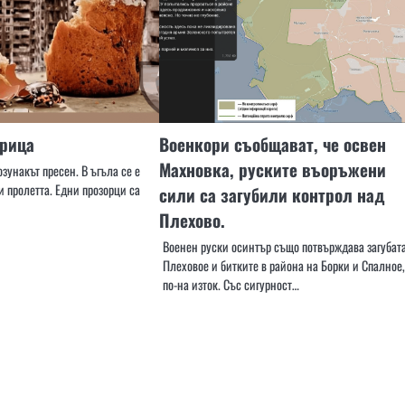
ерица
Военкори съобщават, че освен
Махновка, руските въоръжени
зунакът пресен. В ъгъла се е
и пролетта. Едни прозорци са
сили са загубили контрол над
Плехово.
Военен руски осинтър също потвърждава загубат
Плеховое и битките в района на Борки и Спалное,
по-на изток. Със сигурност…