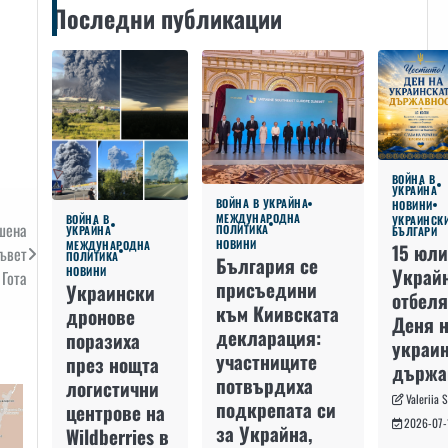
Последни публикации
ВОЙНА В
УКРАЙНА
ВОЙНА В УКРАЙНА
НОВИНИ
МЕЖДУНАРОДНА
ВОЙНА В
УКРАИНСК
шена
ПОЛИТИКА
УКРАЙНА
БЪЛГАРИ
НОВИНИ
МЕЖДУНАРОДНА
15 юли
съвет
ПОЛИТИКА
България се
Украй
НОВИНИ
 Гота
присъедини
Украински
отбеля
към Киивската
дронове
Деня 
декларация:
поразиха
украин
участниците
през нощта
държа
потвърдиха
логистични
Valeriia 
подкрепата си
центрове на
2026-07-
за Украйна,
Wildberries в