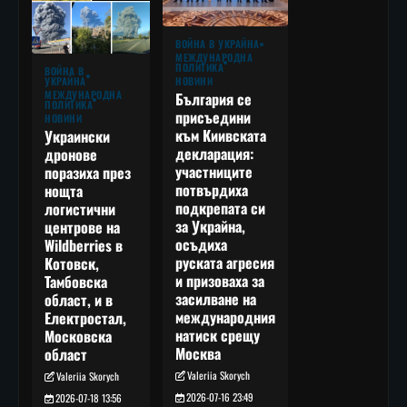
ВОЙНА В УКРАЙНА
МЕЖДУНАРОДНА
ПОЛИТИКА
ВОЙНА В
УКРАЙНА
НОВИНИ
МЕЖДУНАРОДНА
България се
ПОЛИТИКА
присъедини
НОВИНИ
към Киивската
Украински
декларация:
дронове
участниците
поразиха през
потвърдиха
нощта
подкрепата си
логистични
за Украйна,
центрове на
осъдиха
Wildberries в
руската агресия
Котовск,
и призоваха за
Тамбовска
засилване на
област, и в
международния
Електростал,
натиск срещу
Московска
Москва
област
Valeriia Skorych
Valeriia Skorych
2026-07-16 23:49
2026-07-18 13:56