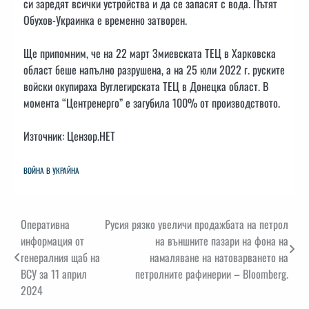
си заредят всички устройства и да се запасят с вода. Пътят
Обухов-Украинка е временно затворен.
Ще припомним, че на 22 март Змиевската ТЕЦ в Харковска
област беше напълно разрушена, а на 25 юли 2022 г. руските
войски окупираха Вуглегирската ТЕЦ в Донецка област. В
момента “Центренерго” е загубила 100% от производството.
Източник: Цензор.НЕТ
ВОЙНА В УКРАЙНА
Навигация
Оперативна
Русия рязко увеличи продажбата на петрол
информация от
на външните пазари на фона на
генералния щаб на
намаляване на натоварването на
ВСУ за 11 април
петролните рафинерии – Bloomberg.
2024