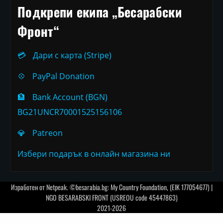
Подкрепи екипа „Бесарабски
Фронт“
💳
Дари с карта (Stripe)
💠
PayPal Donation
🏦
Bank Account (BGN)
BG21UNCR70001525156106
💎
Patreon
Избери подарък в онлайн магазина ни
Изработен от
Netpeak
. ©besarabia.bg: My Country Foundation, (EIK 177054677) |
NGO BESARABSKI FRONT (USREOU code 45447863)
2021-2026