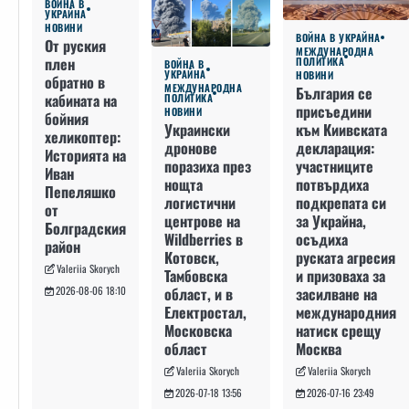
ВОЙНА В
УКРАЙНА
НОВИНИ
ВОЙНА В УКРАЙНА
От руския
МЕЖДУНАРОДНА
плен
ПОЛИТИКА
ВОЙНА В
УКРАЙНА
НОВИНИ
обратно в
МЕЖДУНАРОДНА
България се
кабината на
ПОЛИТИКА
присъедини
НОВИНИ
бойния
към Киивската
Украински
хеликоптер:
декларация:
дронове
Историята на
участниците
поразиха през
Иван
потвърдиха
нощта
Пепеляшко
подкрепата си
логистични
от
за Украйна,
центрове на
Болградския
осъдиха
Wildberries в
район
руската агресия
Котовск,
Valeriia Skorych
и призоваха за
Тамбовска
засилване на
област, и в
2026-08-06 18:10
международния
Електростал,
натиск срещу
Московска
Москва
област
Valeriia Skorych
Valeriia Skorych
2026-07-16 23:49
2026-07-18 13:56