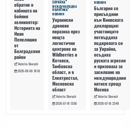
УКРАЙНА
НОВИНИ
обратно в
МЕЖДУНАРОДНА
България се
кабината на
ПОЛИТИКА
присъедини
НОВИНИ
бойния
към Киивската
Украински
хеликоптер:
декларация:
дронове
Историята на
участниците
поразиха през
Иван
потвърдиха
нощта
Пепеляшко
подкрепата си
логистични
от
за Украйна,
центрове на
Болградския
осъдиха
Wildberries в
район
руската агресия
Котовск,
Valeriia Skorych
и призоваха за
Тамбовска
засилване на
област, и в
2026-08-06 18:10
международния
Електростал,
натиск срещу
Московска
Москва
област
Valeriia Skorych
Valeriia Skorych
2026-07-16 23:49
2026-07-18 13:56