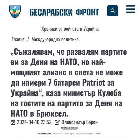
Skip
to
content
Хроники за войната в Украйна
Главна
Международна политика
„Съжалявам, че развалям партито
ви за Деня на НАТО, но най-
мощният алианс в света не може
да намери 7 батареи Patriot за
Украйна“, каза министър Кулеба
на гостите на партито за Деня на
НАТО в Брюксел.
2024-04-10 23:52
Олександър Барон