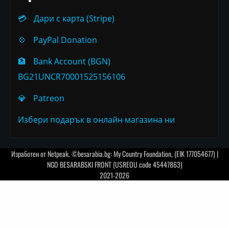
💳
Дари с карта (Stripe)
💠
PayPal Donation
🏦
Bank Account (BGN)
BG21UNCR70001525156106
💎
Patreon
Избери подарък в онлайн магазина ни
Изработен от
Netpeak
. ©besarabia.bg: My Country Foundation, (EIK 177054677) |
NGO BESARABSKI FRONT (USREOU code 45447863)
2021-2026