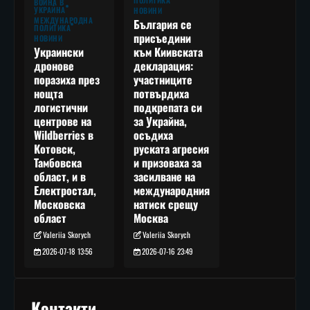
ПОЛИТИКА
ВОЙНА В
УКРАЙНА
НОВИНИ
МЕЖДУНАРОДНА
България се
ПОЛИТИКА
присъедини
НОВИНИ
към Киивската
Украински
декларация:
дронове
участниците
поразиха през
потвърдиха
нощта
подкрепата си
логистични
за Украйна,
центрове на
осъдиха
Wildberries в
руската агресия
Котовск,
и призоваха за
Тамбовска
засилване на
област, и в
международния
Електростал,
натиск срещу
Московска
Москва
област
Valeriia Skorych
Valeriia Skorych
2026-07-16 23:49
2026-07-18 13:56
Контакти