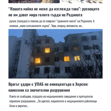
“Нашата майка не може да изглежда така”: руснаците
не им дават мира голите гърди на Родината
русия (полудя) и поиска да се покрият “срамните места” на Родината. А
именно „явно изпъкналите зърна“. Това, според активиста, не…
Врагът удари с УПАБ по онкоцентъра в Херсон:
нанесени са значителни разрушения
Както се съобщава, сградата на медицинското заведение е претърпяла
сериозни разрушения. „За щастие, пациентите и медицинските работници
бяха в укритие…