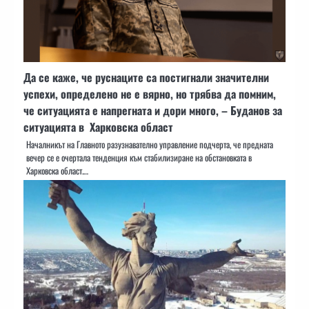
Да се ​​каже, че руснаците са постигнали значителни
успехи, определено не е вярно, но трябва да помним,
че ситуацията е напрегната и дори много, – Буданов за
ситуацията в Харковска област
Началникът на Главното разузнавателно управление подчерта, че предната
вечер се е очертала тенденция към стабилизиране на обстановката в
Харковска област.…