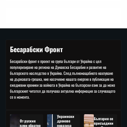
Бесарабски Фронт
Бесарабски фронт е проект на група българи от Украйна с цел
популяризиране на региона на Дунавска Бесарабия и развитие на
българското наследство в Украйна. След пълномащабното нахлуване
на държавата-грешка, ние насочихме нашата енергия в публикация на
ежедневни хроники за войната в Украйна на български език за да може
българският читател да получава актуална информация за случващото
се в момента.
Украински
България се
От руския
дронове
присъедини
плен обратно
поразиха