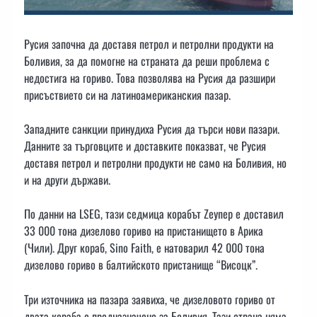
Русия започна да доставя петрол и петролни продукти на
Боливия, за да помогне на страната да реши проблема с
недостига на гориво. Това позволява на Русия да разшири
присъствието си на латиноамериканския пазар.
Западните санкции принудиха Русия да търси нови пазари.
Данните за търговците и доставките показват, че Русия
доставя петрол и петролни продукти не само на Боливия, но
и на други държави.
По данни на LSEG, тази седмица корабът Zeynep е доставил
33 000 тона дизелово гориво на пристанището в Арика
(Чили). Друг кораб, Sino Faith, е натоварил 42 000 тона
дизелово гориво в балтийското пристанище “Висоцк”.
Три източника на пазара заявиха, че дизеловото гориво от
двата кораба е предназначено за Боливия. Тази страна няма