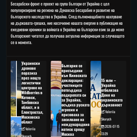
Бесарабски фронт е проект на група българи от Украйна с цел
популяризиране на региона на Дунавска Бесарабия и развитие на
българското наследство в Украйна. След пълномащабното нахлуване
на държавата-грешка, ние насочихме нашата енергия в публикация на
ежедневни хроники за войната в Украйна на български език за да може
българският читател да получава актуална информация за случващото
се в момента.
Украински
България се
дронове
присъедини
поразиха
към Киивската
през нощта
декларация:
15 юли –
логистични
участниците
Украйна
центрове на
потвърдиха
отбелязва
Wildberries в
подкрепата си
Деня на
Котовск,
за Украйна,
украинската
Тамбовска
осъдиха руската
държавност
област, и в
агресия и
Електростал,
Valeriia
призоваха за
Московска
засилване на
Skorych
област
международния
2026-07-15
Valeriia
натиск срещу
Москва
13:29
Skorych