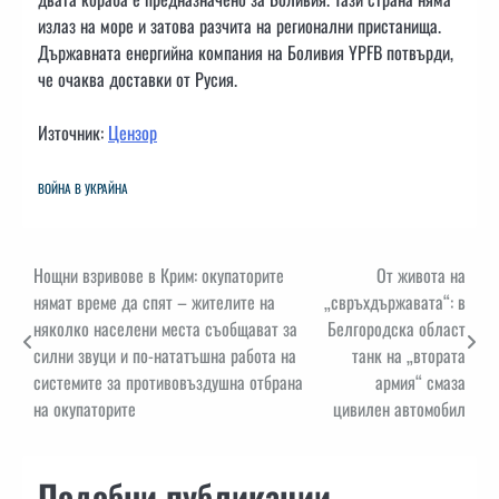
излаз на море и затова разчита на регионални пристанища.
Държавната енергийна компания на Боливия YPFB потвърди,
че очаква доставки от Русия.
Източник:
Цензор
ВОЙНА В УКРАЙНА
Навигация
Нощни взривове в Крим: окупаторите
От живота на
нямат време да спят – жителите на
„свръхдържавата“: в
няколко населени места съобщават за
Белгородска област
силни звуци и по-нататъшна работа на
танк на „втората
системите за противовъздушна отбрана
армия“ смаза
на окупаторите
цивилен автомобил
Подобни публикации