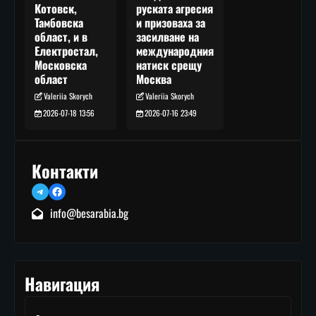
руската агресия
Котовск,
и призоваха за
Тамбовска
засилване на
област, и в
международния
Електростал,
натиск срещу
Московска
Москва
област
Valeriia Skorych
Valeriia Skorych
2026-07-16 23:49
2026-07-18 13:56
Контакти
Telegram
Facebook
info@besarabia.bg
Навигация