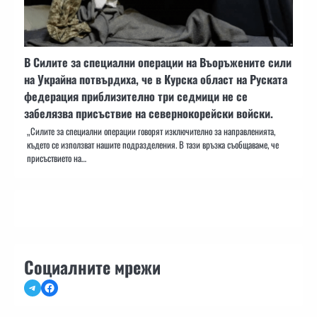
В Силите за специални операции на Въоръжените сили
на Украйна потвърдиха, че в Курска област на Руската
федерация приблизително три седмици не се
забелязва присъствие на севернокорейски войски.
„Силите за специални операции говорят изключително за направленията,
където се използват нашите подразделения. В тази връзка съобщаваме, че
присъствието на…
Социалните мрежи
Telegram
Facebook