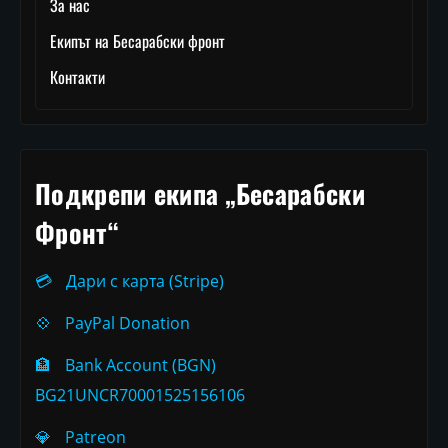
За нас
Екипът на Бесарабски фронт
Контакти
Подкрепи екипа „Бесарабски
Фронт“
💳
Дари с карта (Stripe)
💠
PayPal Donation
🏦
Bank Account (BGN)
BG21UNCR70001525156106
💎
Patreon