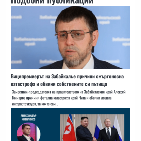
Вицепремиерът на Забайкалье причини смъртоносна
катастрофа и обвини собствените си пътища
Заместник-председателят на правителството на Забайкалския край Алексей
Гончаров причини фатална катастрофа край Чита и обвини лошата
инфраструктура, за която сам…