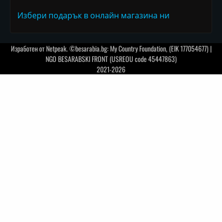
Избери подарък в онлайн магазина ни
Изработен от
Netpeak
. ©besarabia.bg: My Country Foundation, (EIK 177054677) |
NGO BESARABSKI FRONT (USREOU code 45447863)
2021-2026