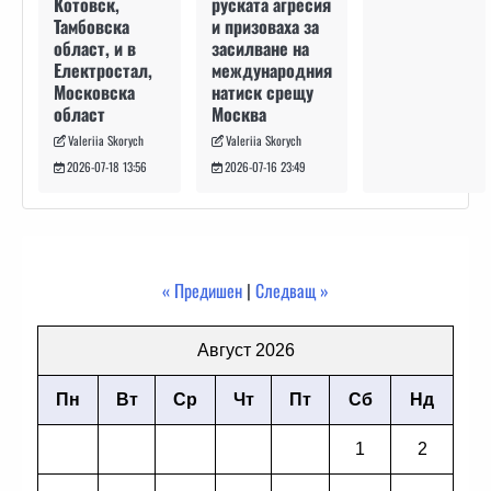
руската агресия
Котовск,
и призоваха за
Тамбовска
засилване на
област, и в
международния
Електростал,
натиск срещу
Московска
Москва
област
Valeriia Skorych
Valeriia Skorych
2026-07-16 23:49
2026-07-18 13:56
« Предишен
|
Следващ »
Август 2026
Пн
Вт
Ср
Чт
Пт
Сб
Нд
1
2