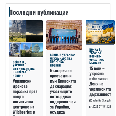
Последни публикации
ВОЙНА В
УКРАЙНА
ВОЙНА В УКРАЙНА
НОВИНИ
МЕЖДУНАРОДНА
УКРАИНСКИ
ПОЛИТИКА
ВОЙНА В
БЪЛГАРИ
УКРАЙНА
НОВИНИ
15 юли –
МЕЖДУНАРОДНА
България се
ПОЛИТИКА
Украйна
присъедини
НОВИНИ
отбелязва
към Киивската
Украински
Деня на
декларация:
дронове
украинската
участниците
поразиха през
държавност
потвърдиха
нощта
Valeriia Skorych
подкрепата си
логистични
за Украйна,
центрове на
2026-07-15 13:29
осъдиха
Wildberries в