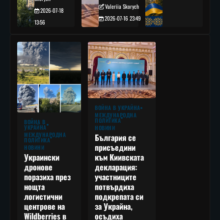
Valeriia Skorych
2026-07-18
2026-07-16 23:49
13:56
ВОЙНА В УКРАЙНА
МЕЖДУНАРОДНА
ПОЛИТИКА
ВОЙНА В
УКРАЙНА
НОВИНИ
МЕЖДУНАРОДНА
България се
ПОЛИТИКА
присъедини
НОВИНИ
към Киивската
Украински
декларация:
дронове
участниците
поразиха през
потвърдиха
нощта
подкрепата си
логистични
за Украйна,
центрове на
осъдиха
Wildberries в