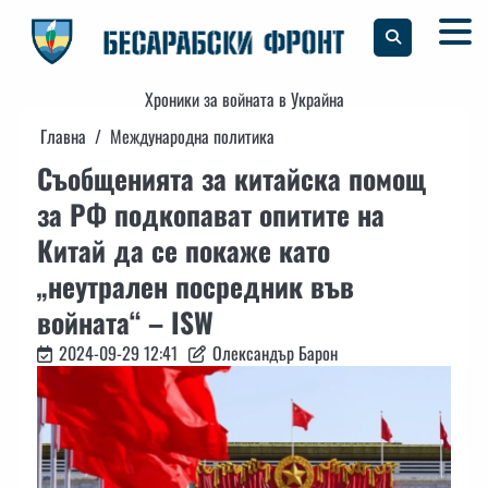
Skip
to
content
Хроники за войната в Украйна
Главна
Международна политика
Съобщенията за китайска помощ
за РФ подкопават опитите на
Китай да се покаже като
„неутрален посредник във
войната“ – ISW
2024-09-29 12:41
Олександър Барон