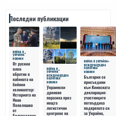
Последни публикации
ВОЙНА В
УКРАЙНА
НОВИНИ
ВОЙНА В УКРАЙНА
От руския
МЕЖДУНАРОДНА
плен
ПОЛИТИКА
ВОЙНА В
УКРАЙНА
НОВИНИ
обратно в
МЕЖДУНАРОДНА
България се
кабината на
ПОЛИТИКА
присъедини
НОВИНИ
бойния
към Киивската
Украински
хеликоптер:
декларация:
дронове
Историята на
участниците
поразиха през
Иван
потвърдиха
нощта
Пепеляшко
подкрепата си
логистични
от
за Украйна,
центрове на
Болградския