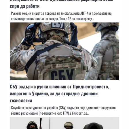
спря да работи
Руските медии пишат за повреда на инсталацията АВТ-4 и прекъсване на
производствения цикъл на завода. Това е 12-та атака срещу…
СБУ задържа руски шпионин от Приднестровието,
изпратен в Украйна, за да открадне дронови
технологии
Службата за сигурност на Украйна (СБУ) задържа още един агент на руското
военно разузнаване (по-известно като ГРУ) в близост до…