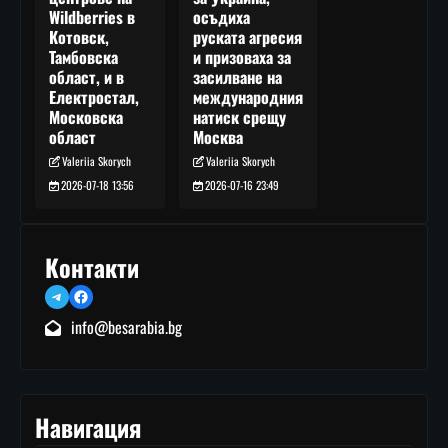
осъдиха
Wildberries в
руската агресия
Котовск,
и призоваха за
Тамбовска
засилване на
област, и в
международния
Електростал,
натиск срещу
Московска
Москва
област
Valeriia Skorych
Valeriia Skorych
2026-07-16 23:49
2026-07-18 13:56
Контакти
Telegram
Facebook
info@besarabia.bg
Навигация