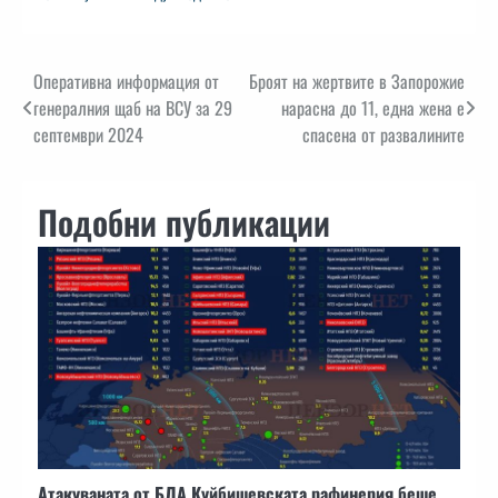
Навигация
Оперативна информация от
Броят на жертвите в Запорожие
генералния щаб на ВСУ за 29
нарасна до 11, една жена е
септември 2024
спасена от развалините
Подобни публикации
Атакуваната от БЛА Куйбишевската рафинерия беше