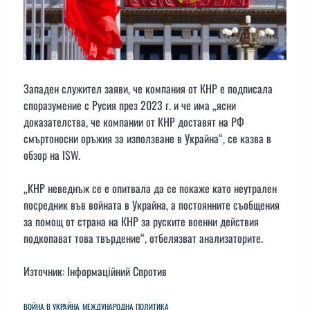
Западен служител заяви, че компания от КНР е подписала
споразумение с Русия през 2023 г. и че има „ясни
доказателства, че компании от КНР доставят на РФ
смъртоносни оръжия за използване в Украйна“, се казва в
обзор на ISW.
„КНР неведнъж се е опитвала да се покаже като неутрален
посредник във войната в Украйна, а постоянните съобщения
за помощ от страна на КНР за руските военни действия
подкопават това твърдение“, отбелязват анализаторите.
Източник: Інформаційний Спротив
ВОЙНА В УКРАЙНА
МЕЖДУНАРОДНА ПОЛИТИКА