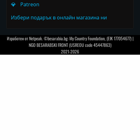
💎
Patreon
Избери подарък в онлайн магазина ни
Изработен от
Netpeak
. ©besarabia.bg: My Country Foundation, (EIK 177054677) |
NGO BESARABSKI FRONT (USREOU code 45447863)
2021-2026