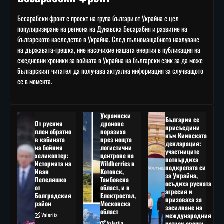
Бесарабски фронт е проект на група българи от Украйна с цел
популяризиране на региона на Дунавска Бесарабия и развитие на
българското наследство в Украйна. След пълномащабното нахлуване
на държавата-грешка, ние насочихме нашата енергия в публикация на
ежедневни хроники за войната в Украйна на български език за да може
българският читател да получава актуална информация за случващото
се в момента.
Украински
България се
От руския
дронове
присъедини
плен обратно
поразиха
към Киивската
в кабината
през нощта
декларация:
на бойния
логистични
участниците
хеликоптер:
центрове на
потвърдиха
Историята на
Wildberries в
подкрепата си
Иван
Котовск,
за Украйна,
Пепеляшко
Тамбовска
осъдиха руската
от
област, и в
агресия и
Болградския
Електростал,
призоваха за
район
Московска
засилване на
област
Valeriia
международния
Valeriia
натиск срещу