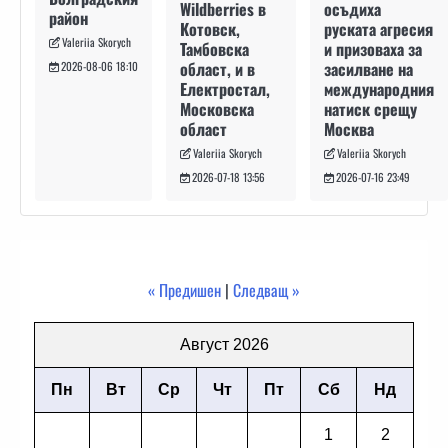
осъдиха
Wildberries в
район
руската агресия
Котовск,
Valeriia Skorych
и призоваха за
Тамбовска
засилване на
област, и в
2026-08-06 18:10
международния
Електростал,
натиск срещу
Московска
Москва
област
Valeriia Skorych
Valeriia Skorych
2026-07-16 23:49
2026-07-18 13:56
« Предишен
|
Следващ »
Август 2026
Пн
Вт
Ср
Чт
Пт
Сб
Нд
1
2