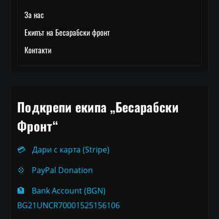
За нас
Екипът на Бесарабски фронт
Контакти
Подкрепи екипа „Бесарабски
Фронт“
💳
Дари с карта (Stripe)
💠
PayPal Donation
🏦
Bank Account (BGN)
BG21UNCR70001525156106