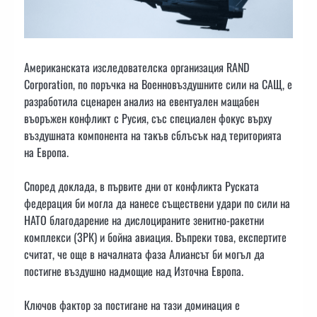
Американската изследователска организация RAND
Corporation, по поръчка на Военновъздушните сили на САЩ, е
разработила сценарен анализ на евентуален мащабен
въоръжен конфликт с Русия, със специален фокус върху
въздушната компонента на такъв сблъсък над територията
на Европа.
Според доклада, в първите дни от конфликта Руската
федерация би могла да нанесе съществени удари по сили на
НАТО благодарение на дислоцираните зенитно-ракетни
комплекси (ЗРК) и бойна авиация. Въпреки това, експертите
считат, че още в началната фаза Алиансът би могъл да
постигне въздушно надмощие над Източна Европа.
Ключов фактор за постигане на тази доминация е