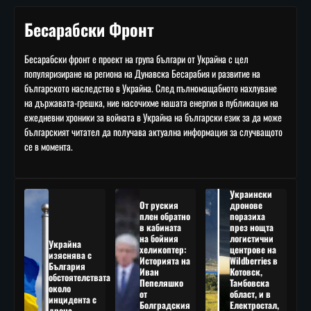
Бесарабски Фронт
Бесарабски фронт е проект на група българи от Украйна с цел
популяризиране на региона на Дунавска Бесарабия и развитие на
българското наследство в Украйна. След пълномащабното нахлуване
на държавата-грешка, ние насочихме нашата енергия в публикация на
ежедневни хроники за войната в Украйна на български език за да може
българският читател да получава актуална информация за случващото
се в момента.
Украински
От руския
дронове
плен обратно
поразиха
в кабината
през нощта
на бойния
логистични
Украйна
хеликоптер:
центрове на
изяснява с
Историята на
Wildberries в
България
Иван
Котовск,
обстоятелствата
Пепеляшко
Тамбовска
около
от
област, и в
инцидента с
Болградския
Електростал,
дрона