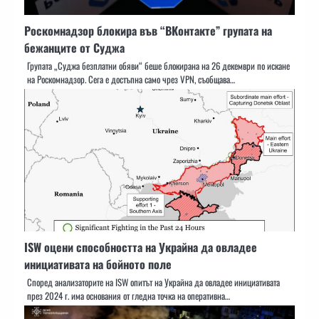
Роскомнадзор блокира във “ВКонтакте” групата на
бежанците от Суджа
Групата „Суджа безплатни обяви“ беше блокирана на 26 декември по искане
на Роскомнадзор. Сега е достъпна само чрез VPN, съобщава…
ISW оцени способността на Украйна да овладее
инициативата на бойното поле
Според анализаторите на ISW опитът на Украйна да овладее инициативата
през 2024 г. има основания от гледна точка на оперативна…