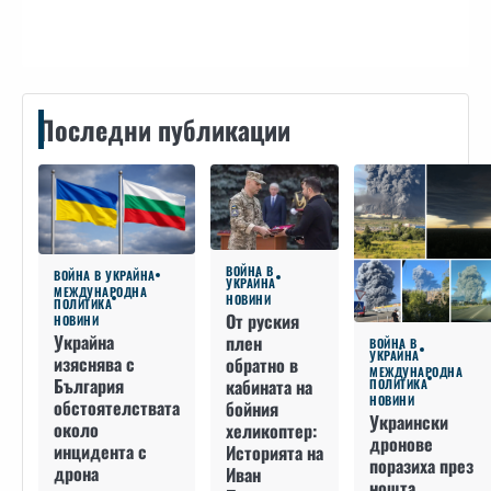
Контакти
Последни публикации
ВОЙНА В
ВОЙНА В УКРАЙНА
УКРАЙНА
МЕЖДУНАРОДНА
НОВИНИ
ПОЛИТИКА
От руския
НОВИНИ
Украйна
плен
ВОЙНА В
УКРАЙНА
изяснява с
обратно в
МЕЖДУНАРОДНА
България
кабината на
ПОЛИТИКА
НОВИНИ
обстоятелствата
бойния
Украински
около
хеликоптер:
дронове
инцидента с
Историята на
поразиха през
дрона
Иван
нощта