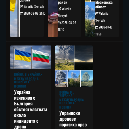
район
Московска
Valeriia Skorych
област
Valeriia
2026-08-08 21:10
Valeriia
Skorych
Skorych
2026-08-06
2026-07-18
18:10
13:56
ВОЙНА В УКРАЙНА
МЕЖДУНАРОДНА
ПОЛИТИКА
НОВИНИ
Украйна
ВОЙНА В
УКРАЙНА
изяснява с
МЕЖДУНАРОДНА
България
ПОЛИТИКА
НОВИНИ
обстоятелствата
Украински
около
дронове
инцидента с
поразиха през
дрона