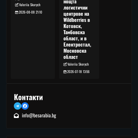
нощта
Valeriia Skorych
логистични
2026-08-08 21:10
центрове на
Wildberries в
Котовск,
Тамбовска
област, и в
Електростал,
Московска
област
Valeriia Skorych
2026-07-18 13:56
Контакти
Telegram
Facebook
info@besarabia.bg