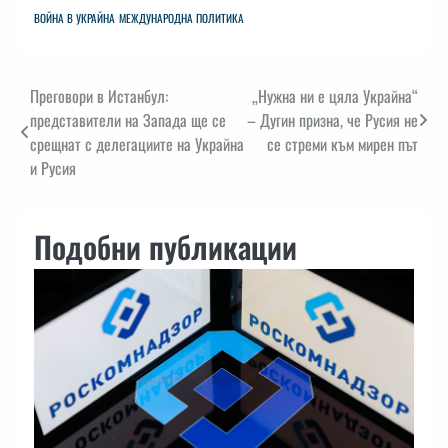
ВОЙНА В УКРАЙНА
МЕЖДУНАРОДНА ПОЛИТИКА
Навигация
Преговори в Истанбул:
„Нужна ни е цяла Украйна“
представители на Запада ще се
– Дугин призна, че Русия не
срещнат с делегациите на Украйна
се стреми към мирен път
и Русия
Подобни публикации