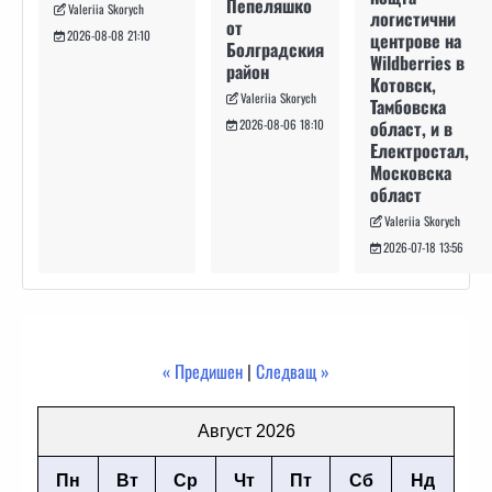
Пепеляшко
Valeriia Skorych
логистични
от
2026-08-08 21:10
центрове на
Болградския
Wildberries в
район
Котовск,
Valeriia Skorych
Тамбовска
област, и в
2026-08-06 18:10
Електростал,
Московска
област
Valeriia Skorych
2026-07-18 13:56
« Предишен
|
Следващ »
Август 2026
Пн
Вт
Ср
Чт
Пт
Сб
Нд