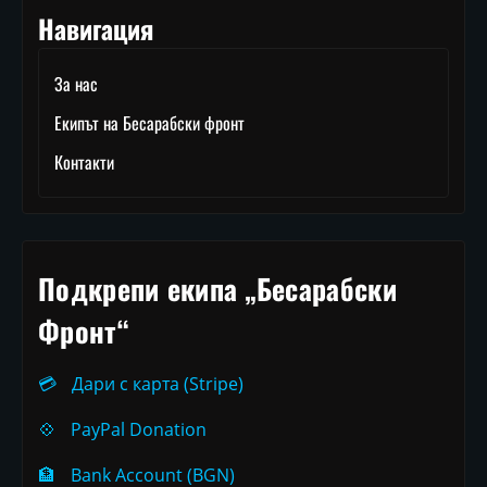
Навигация
За нас
Екипът на Бесарабски фронт
Контакти
Подкрепи екипа „Бесарабски
Фронт“
💳
Дари с карта (Stripe)
💠
PayPal Donation
🏦
Bank Account (BGN)