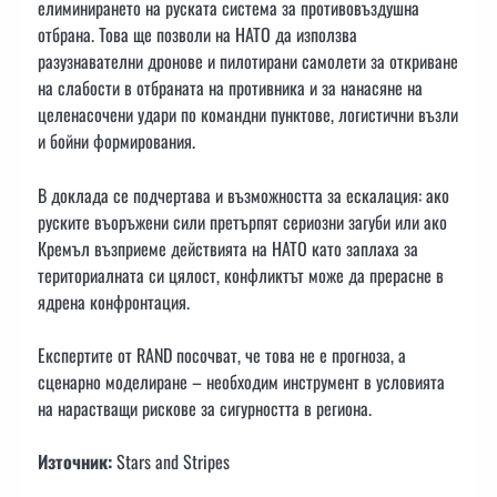
елиминирането на руската система за противовъздушна
отбрана. Това ще позволи на НАТО да използва
разузнавателни дронове и пилотирани самолети за откриване
на слабости в отбраната на противника и за нанасяне на
целенасочени удари по командни пунктове, логистични възли
и бойни формирования.
В доклада се подчертава и възможността за ескалация: ако
руските въоръжени сили претърпят сериозни загуби или ако
Кремъл възприеме действията на НАТО като заплаха за
териториалната си цялост, конфликтът може да прерасне в
ядрена конфронтация.
Експертите от RAND посочват, че това не е прогноза, а
сценарно моделиране – необходим инструмент в условията
на нарастващи рискове за сигурността в региона.
Източник:
Stars and Stripes