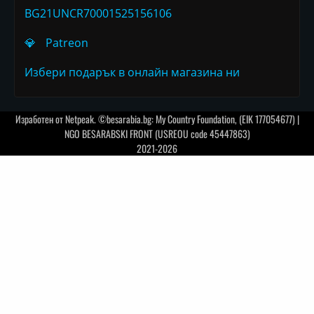
BG21UNCR70001525156106
💎
Patreon
Избери подарък в онлайн магазина ни
Изработен от
Netpeak
. ©besarabia.bg: My Country Foundation, (EIK 177054677) |
NGO BESARABSKI FRONT (USREOU code 45447863)
2021-2026