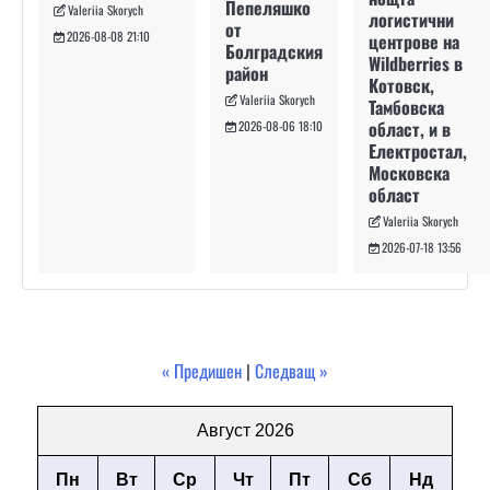
Пепеляшко
Valeriia Skorych
логистични
от
2026-08-08 21:10
центрове на
Болградския
Wildberries в
район
Котовск,
Valeriia Skorych
Тамбовска
област, и в
2026-08-06 18:10
Електростал,
Московска
област
Valeriia Skorych
2026-07-18 13:56
« Предишен
|
Следващ »
Август 2026
Пн
Вт
Ср
Чт
Пт
Сб
Нд