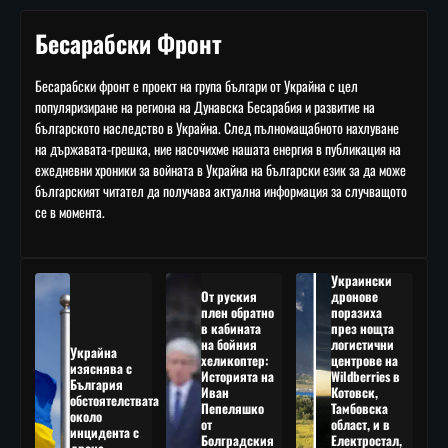
Бесарабски Фронт
Бесарабски фронт е проект на група българи от Украйна с цел
популяризиране на региона на Дунавска Бесарабия и развитие на
българското наследство в Украйна. След пълномащабното нахлуване
на държавата-грешка, ние насочихме нашата енергия в публикация на
ежедневни хроники за войната в Украйна на български език за да може
българският читател да получава актуална информация за случващото
се в момента.
Украински
От руския
дронове
плен обратно
поразиха
в кабината
през нощта
на бойния
логистични
Украйна
хеликоптер:
центрове на
изяснява с
Историята на
Wildberries в
България
Иван
Котовск,
обстоятелствата
Пепеляшко
Тамбовска
около
от
област, и в
инцидента с
Болградския
Електростал,