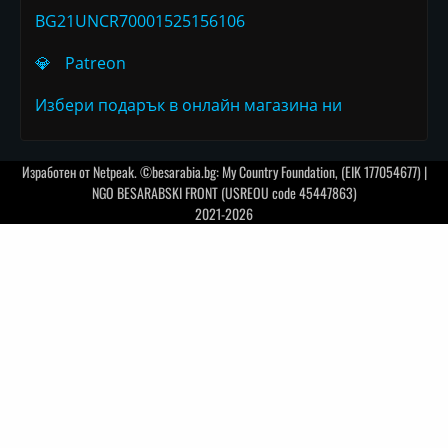
BG21UNCR70001525156106
💎
Patreon
Избери подарък в онлайн магазина ни
Изработен от
Netpeak
. ©besarabia.bg: My Country Foundation, (EIK 177054677) |
NGO BESARABSKI FRONT (USREOU code 45447863)
2021-2026