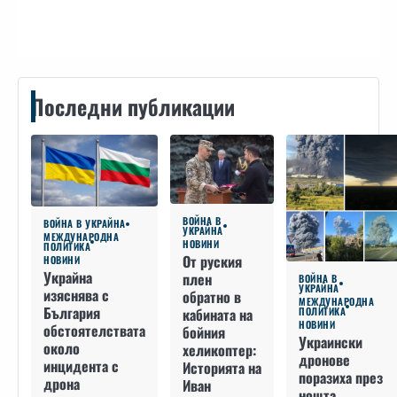
Контакти
Последни публикации
ВОЙНА В
ВОЙНА В УКРАЙНА
УКРАЙНА
МЕЖДУНАРОДНА
НОВИНИ
ПОЛИТИКА
От руския
НОВИНИ
Украйна
плен
ВОЙНА В
УКРАЙНА
изяснява с
обратно в
МЕЖДУНАРОДНА
България
кабината на
ПОЛИТИКА
НОВИНИ
обстоятелствата
бойния
Украински
около
хеликоптер:
дронове
инцидента с
Историята на
поразиха през
дрона
Иван
нощта