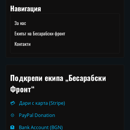
Навигация
За нас
Екипът на Бесарабски фронт
Контакти
Подкрепи екипа „Бесарабски
Фронт“
💳
Дари с карта (Stripe)
💠
PayPal Donation
🏦
Bank Account (BGN)