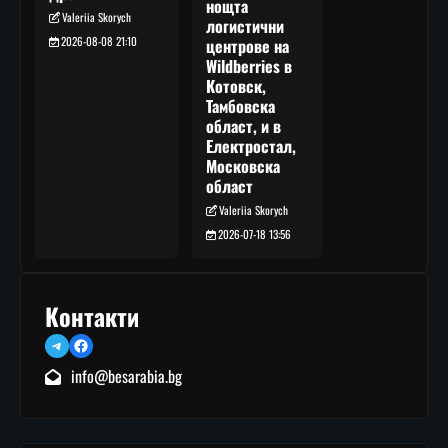
нощта
Valeriia Skorych
логистични
2026-08-08 21:10
центрове на
Wildberries в
Котовск,
Тамбовска
област, и в
Електростал,
Московска
област
Valeriia Skorych
2026-07-18 13:56
Контакти
Telegram
Facebook
info@besarabia.bg