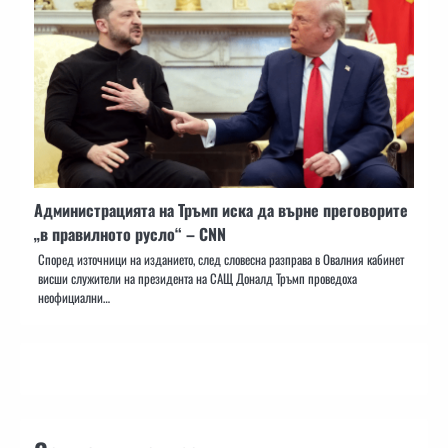
Администрацията на Тръмп иска да върне преговорите
„в правилното русло“ – CNN
Според източници на изданието, след словесна разправа в Овалния кабинет
висши служители на президента на САЩ Доналд Тръмп проведоха
неофициални…