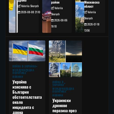
дрона
район
Московска
Valeriia Skorych
област
Valeriia
2026-08-08 21:10
Valeriia
Skorych
Skorych
2026-08-06
2026-07-18
18:10
13:56
ВОЙНА В УКРАЙНА
МЕЖДУНАРОДНА
ПОЛИТИКА
НОВИНИ
Украйна
ВОЙНА В
УКРАЙНА
изяснява с
МЕЖДУНАРОДНА
България
ПОЛИТИКА
НОВИНИ
обстоятелствата
Украински
около
дронове
инцидента с
поразиха през
дрона