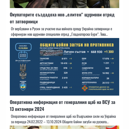
Окупаторите създадоха нов „елитен“ щурмови отряд
от затворници
От вербувани в Русия за участие във войната срещу Украйна затворници е
сформиран нов щурмови специален отряд „Гладиаторска буря“. Това…
Оперативна информация от генералния щаб на ВСУ за
13 октомври 2024
Оперативна информация от генералния щаб на Въоръжени сили на Украйна
за периода 24.02.2022 – 13.10.2024 Общите бойни загуби на руската…