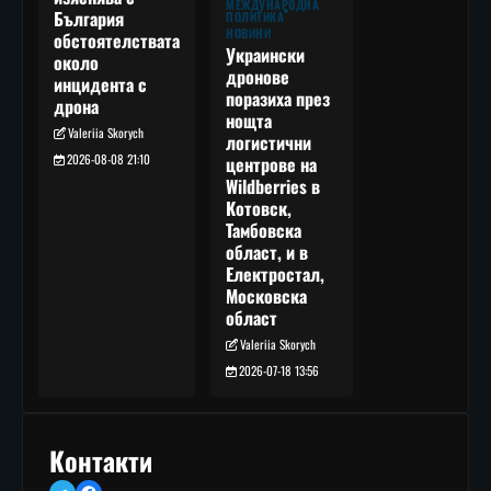
МЕЖДУНАРОДНА
България
ПОЛИТИКА
НОВИНИ
обстоятелствата
Украински
около
дронове
инцидента с
поразиха през
дрона
нощта
Valeriia Skorych
логистични
2026-08-08 21:10
центрове на
Wildberries в
Котовск,
Тамбовска
област, и в
Електростал,
Московска
област
Valeriia Skorych
2026-07-18 13:56
Контакти