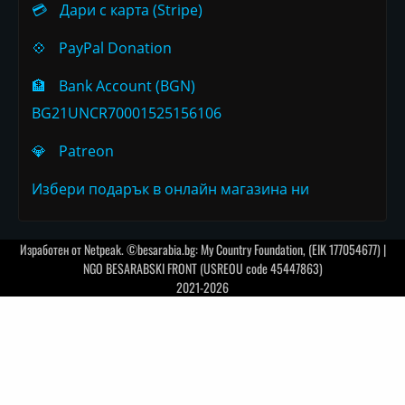
💳
Дари с карта (Stripe)
💠
PayPal Donation
🏦
Bank Account (BGN)
BG21UNCR70001525156106
💎
Patreon
Избери подарък в онлайн магазина ни
Изработен от
Netpeak
. ©besarabia.bg: My Country Foundation, (EIK 177054677) |
NGO BESARABSKI FRONT (USREOU code 45447863)
2021-2026