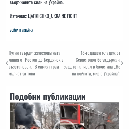
въоръжените сили на Украйна.
Източник: ЦАПЛІЄНКО_UKRAINE FIGHT
ВОЙНА В УКРАЙНА
Навигация
Путин твърди: железопътната
18-годишен младеж от
линия от Ростов до Бердянск е
Севастопол бе задържан,
възстановена. В самият град
защото написал в бюлетина „Не
мълчат за това
на войната, мир в Украйна“.
Подобни публикации