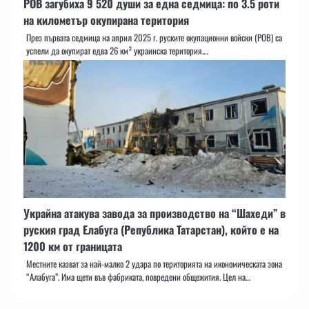
РОВ загубиха 9 520 души за една седмица: по 3.5 роти
на километър окупирана територия
През първата седмица на април 2025 г. руските окупационни войски (РОВ) са
успели да окупират едва 26 км² украинска територия.…
Украйна атакува завода за производство на “Шахеди” в
руския град Елабуга (Република Татарстан), който е на
1200 км от границата
Местните казват за най-малко 2 удара по територията на икономическата зона
“Алабуга”. Има щети във фабриката, повредени общежития. Цел на…