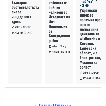
България
кабината на
ПОЛИТИКА
НОВИНИ
обстоятелствата
бойния
Украински
около
хеликоптер:
дронове
инцидента с
Историята на
поразиха през
дрона
Иван
нощта
Пепеляшко
Valeriia Skorych
логистични
от
2026-08-08 21:10
центрове на
Болградския
Wildberries в
район
Котовск,
Valeriia Skorych
Тамбовска
област, и в
2026-08-06 18:10
Електростал,
Московска
област
Valeriia Skorych
2026-07-18 13:56
« Предишен
|
Следващ »