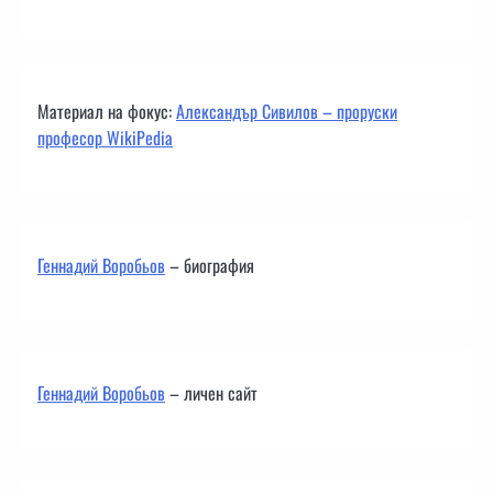
Материал на фокус:
Александър Сивилов – проруски
професор WikiPedia
Геннадий Воробьов
– биография
Геннадий Воробьов
– личен сайт