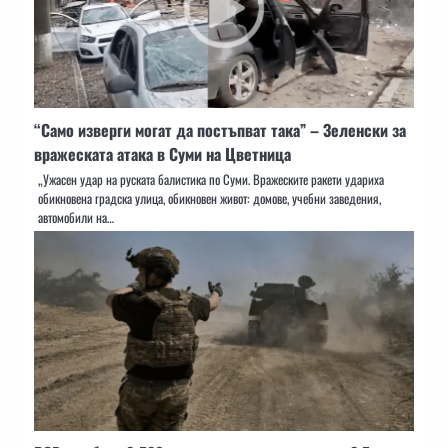
“Само изверги могат да постъпват така” – Зеленски за
вражеската атака в Суми на Цветница
„Ужасен удар на руската балистика по Суми. Вражеските ракети удариха
обикновена градска улица, обикновен живот: домове, учебни заведения,
автомобили на…