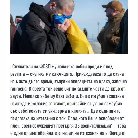
„Служители на ФСВП му нанасяха побои преди и след
разпита – счупиха му ключицата. Принуждаваха го да скача
на място дълго време, въпреки операцията на крака, започна
гангрена. В ареста той беше бит по задните части до кръв от
ануса. Няколко зъба му бяха избити. Беше изгубил всякаква
надежда и желание за живот, опитвайки се да се самоубие
със собствената си униформа в килията… Две седмици го
подлагаха на изтезания с ток. След като беше освободен от
плен, военнослужещият претърпя 36 хоспитализации” – това
е един от многобройните епизоди на изтезания на войници от