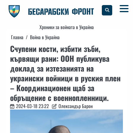
Skip
to
content
Хроники за войната в Украйна
Главна
Война в Украйна
Счупени кости, избити зъби,
кървящи рани: ООН публикува
доклад за изтезанията на
украински войници в руския плен
– Координационен щаб за
обръщение с военнопленници.
2024-03-18 23:22
Олександър Барон