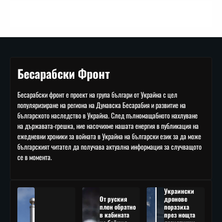
Бесарабски Фронт
Бесарабски фронт е проект на група българи от Украйна с цел
популяризиране на региона на Дунавска Бесарабия и развитие на
българското наследство в Украйна. След пълномащабното нахлуване
на държавата-грешка, ние насочихме нашата енергия в публикация на
ежедневни хроники за войната в Украйна на български език за да може
българският читател да получава актуална информация за случващото
се в момента.
Украински
От руския
дронове
плен обратно
поразиха
в кабината
през нощта