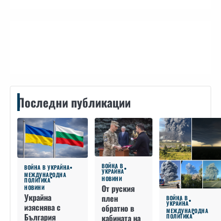
Контакти
Последни публикации
ВОЙНА В
ВОЙНА В УКРАЙНА
УКРАЙНА
МЕЖДУНАРОДНА
НОВИНИ
ПОЛИТИКА
От руския
НОВИНИ
Украйна
плен
ВОЙНА В
УКРАЙНА
изяснява с
обратно в
МЕЖДУНАРОДНА
България
кабината на
ПОЛИТИКА