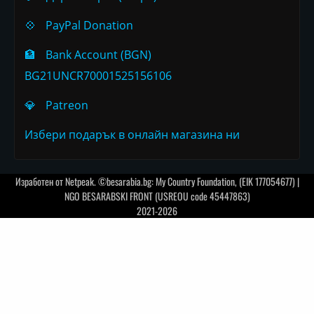
💠
PayPal Donation
🏦
Bank Account (BGN)
BG21UNCR70001525156106
💎
Patreon
Избери подарък в онлайн магазина ни
Изработен от
Netpeak
. ©besarabia.bg: My Country Foundation, (EIK 177054677) |
NGO BESARABSKI FRONT (USREOU code 45447863)
2021-2026