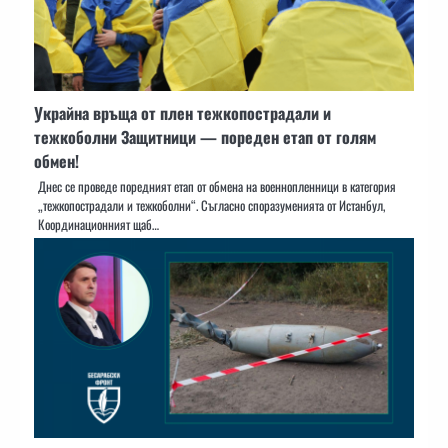
Украйна връща от плен тежкопострадали и
тежкоболни Защитници — пореден етап от голям
обмен!
Днес се проведе поредният етап от обмена на военнопленници в категория
„тежкопострадали и тежкоболни“. Съгласно споразуменията от Истанбул,
Координационният щаб…