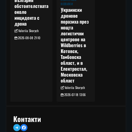
НОВИНИ
обстоятелствата
Украински
около
дронове
инцидента с
поразиха през
дрона
нощта
Valeriia Skorych
логистични
2026-08-08 21:10
центрове на
Wildberries в
Котовск,
Тамбовска
област, и в
Електростал,
Московска
област
Valeriia Skorych
2026-07-18 13:56
Контакти
Telegram
Facebook