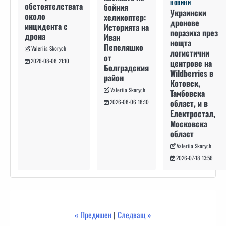
НОВИНИ
обстоятелствата
бойния
Украински
около
хеликоптер:
дронове
инцидента с
Историята на
поразиха през
дрона
Иван
нощта
Пепеляшко
Valeriia Skorych
логистични
от
2026-08-08 21:10
центрове на
Болградския
Wildberries в
район
Котовск,
Valeriia Skorych
Тамбовска
област, и в
2026-08-06 18:10
Електростал,
Московска
област
Valeriia Skorych
2026-07-18 13:56
« Предишен
|
Следващ »