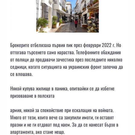
Брокерите отбелязаха първия пик през февруари 2022 г. Но
оттогава търсенето само нараства. Телефонните обаждания
от поляци до продавачи зачестиха през последните няколко
седмици, когато ситуацията на украинския фронт започна да
се влошава.
Някой купува жилище в паника, опитвайки се да избегне
призоваване в полската
армия, някой за спокойствие при ескалация на войната.
Много от тези, които вече са закупили имоти, ги оставят
празни и не ги отдават под наем. За да се нанесат бързо в
апартамента, ако стане нещо.