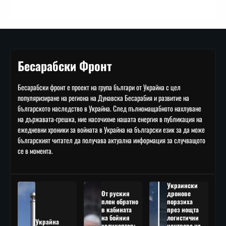
Бесарабски Фронт
Бесарабски фронт е проект на група българи от Украйна с цел
популяризиране на региона на Дунавска Бесарабия и развитие на
българското наследство в Украйна. След пълномащабното нахлуване
на държавата-грешка, ние насочихме нашата енергия в публикация на
ежедневни хроники за войната в Украйна на български език за да може
българският читател да получава актуална информация за случващото
се в момента.
Украински
От руския
дронове
плен обратно
поразиха
в кабината
през нощта
на бойния
логистични
Украйна
хеликоптер:
центрове на