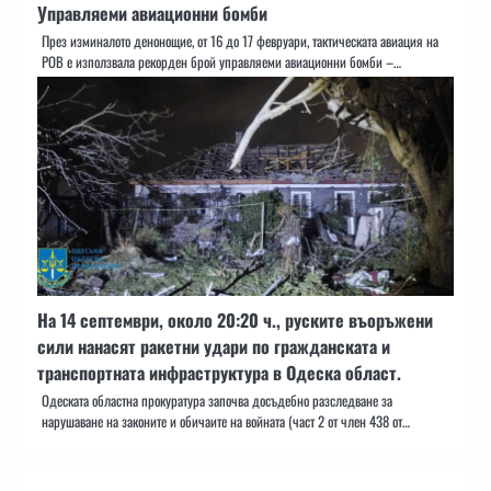
Управляеми авиационни бомби
През изминалото денонощие, от 16 до 17 февруари, тактическата авиация на
РОВ е използвала рекорден брой управляеми авиационни бомби –…
На 14 септември, около 20:20 ч., руските въоръжени
сили нанасят ракетни удари по гражданската и
транспортната инфраструктура в Одеска област.
Одеската областна прокуратура започва досъдебно разследване за
нарушаване на законите и обичаите на войната (част 2 от член 438 от…