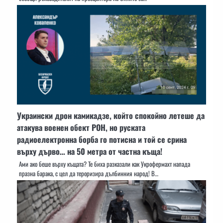
Украински дрон камикадзе, който спокойно летеше да
атакува военен обект РОН, но руската
радиоелектронна борба го потисна и той се срина
върху дърво… на 50 метра от частна къща!
Ами ако беше върху къщата? Те биха разказали как Укрофермахт напада
празна барака, с цел да тероризира дълбинния народ! В…