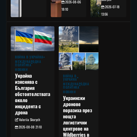
2026-08-06
2026-07-18
18:10
13:56
ВОЙНА В УКРАЙНА
МЕЖДУНАРОДНА
ПОЛИТИКА
НОВИНИ
Украйна
ВОЙНА В
УКРАЙНА
изяснява с
МЕЖДУНАРОДНА
България
ПОЛИТИКА
НОВИНИ
обстоятелствата
Украински
около
дронове
инцидента с
поразиха през
дрона
нощта
Valeriia Skorych
логистични
2026-08-08 21:10
центрове на
Wildberries в