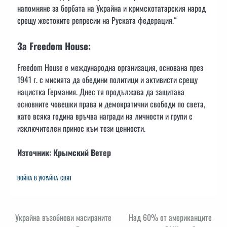
напомняне за борбата на Украйна и кримскотатарския народ
срещу жестоките репресии на Руската федерация.“
За Freedom House:
Freedom House е международна организация, основана през
1941 г. с мисията да обедини политици и активисти срещу
нацистка Германия. Днес тя продължава да защитава
основните човешки права и демократични свободи по света,
като всяка година връчва награди на личности и групи с
изключителен принос към тези ценности.
Източник: Крымский Ветер
ВОЙНА В УКРАЙНА
СВЯТ
Навигация
Украйна възобнови масираните
Над 60% от американците