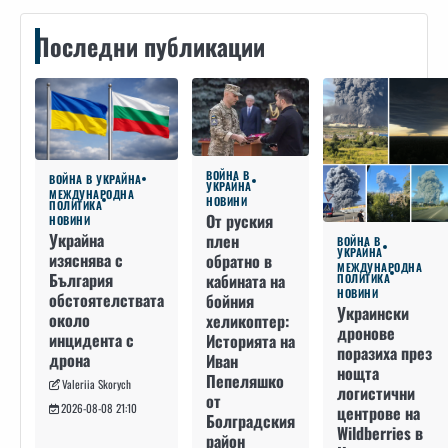
Последни публикации
ВОЙНА В
ВОЙНА В УКРАЙНА
УКРАЙНА
МЕЖДУНАРОДНА
НОВИНИ
ПОЛИТИКА
От руския
НОВИНИ
Украйна
плен
ВОЙНА В
УКРАЙНА
изяснява с
обратно в
МЕЖДУНАРОДНА
България
кабината на
ПОЛИТИКА
НОВИНИ
обстоятелствата
бойния
Украински
около
хеликоптер:
дронове
инцидента с
Историята на
поразиха през
дрона
Иван
нощта
Пепеляшко
Valeriia Skorych
логистични
от
2026-08-08 21:10
центрове на
Болградския
Wildberries в
район