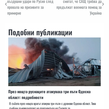
въздушни удари по Русия след
смятат, че САЩ трябва да
провала на призивите за
продължат военната помощ за
примирие
Украйна
Подобни публикации
През нощта руснаците атакуваха три пъти Одеска
област: подробности
В събота през нощта врагът атакува три пъти с дронове Одеска област. Това
съобщи ръководителят на пресцентъра на Силите за…