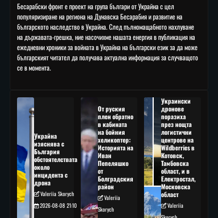
Бесарабски фронт е проект на група българи от Украйна с цел
популяризиране на региона на Дунавска Бесарабия и развитие на
българското наследство в Украйна. След пълномащабното нахлуване
на държавата-грешка, ние насочихме нашата енергия в публикация на
ежедневни хроники за войната в Украйна на български език за да може
българският читател да получава актуална информация за случващото
се в момента.
Украински
От руския
дронове
плен обратно
поразиха
в кабината
през нощта
на бойния
логистични
Украйна
хеликоптер:
центрове на
изяснява с
Историята на
Wildberries в
България
Иван
Котовск,
обстоятелствата
Пепеляшко
Тамбовска
около
от
област, и в
инцидента с
Болградския
Електростал,
дрона
район
Московска
Valeriia Skorych
област
Valeriia
2026-08-08 21:10
Valeriia
Skorych
Skorych