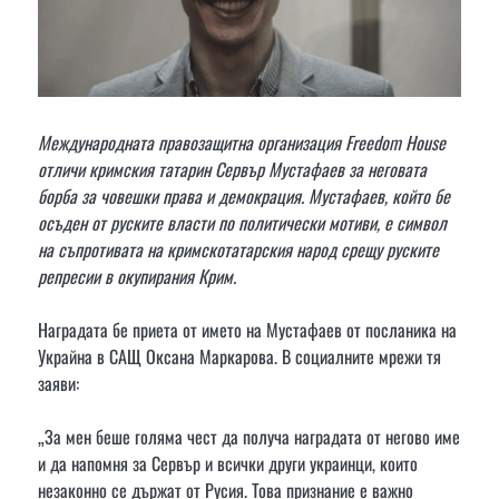
Международната правозащитна организация Freedom House
отличи кримския татарин Сервър Мустафаев за неговата
борба за човешки права и демокрация. Мустафаев, който бе
осъден от руските власти по политически мотиви, е символ
на съпротивата на кримскотатарския народ срещу руските
репресии в окупирания Крим.
Наградата бе приета от името на Мустафаев от посланика на
Украйна в САЩ Оксана Маркарова. В социалните мрежи тя
заяви:
„За мен беше голяма чест да получа наградата от негово име
и да напомня за Сервър и всички други украинци, които
незаконно се държат от Русия. Това признание е важно