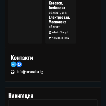
Котовск,
Тамбовска
област, и в
Електростал,
Московска
област
Valeriia Skorych
2026-07-18 13:56
Контакти
Telegram
Facebook
info@besarabia.bg
Навигация