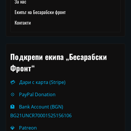
За нас
Екипът на Бесарабски фронт
Контакти
Подкрепи екипа „Бесарабски
Фронт“
💳
Дари с карта (Stripe)
💠
PayPal Donation
🏦
Bank Account (BGN)
BG21UNCR70001525156106
💎
Patreon