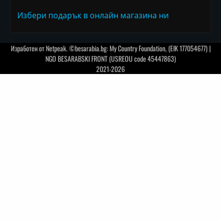
Избери подарък в онлайн магазина ни
Изработен от
Netpeak
. ©besarabia.bg: My Country Foundation, (EIK 177054677) |
NGO BESARABSKI FRONT (USREOU code 45447863)
2021-2026