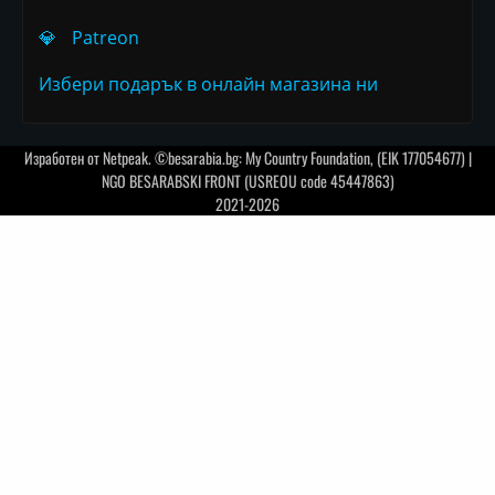
💎
Patreon
Избери подарък в онлайн магазина ни
Изработен от
Netpeak
. ©besarabia.bg: My Country Foundation, (EIK 177054677) |
NGO BESARABSKI FRONT (USREOU code 45447863)
2021-2026