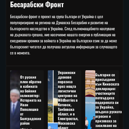
Бесарабски Фронт
Бесарабски фронт е проект на група българи от Украйна с цел
популяризиране на региона на Дунавска Бесарабия и развитие на
българското наследство в Украйна. След пълномащабното нахлуване
на държавата-грешка, ние насочихме нашата енергия в публикация на
ежедневни хроники за войната в Украйна на български език за да може
българският читател да получава актуална информация за случващото
се в момента.
Украински
България се
От руския
дронове
присъедини
плен обратно
поразиха
към Киивската
в кабината
през нощта
декларация:
на бойния
логистични
участниците
хеликоптер:
центрове на
потвърдиха
Историята на
Wildberries в
подкрепата си
Иван
Котовск,
за Украйна,
Пепеляшко
Тамбовска
осъдиха руската
от
област, и в
агресия и
Болградския
Електростал,
призоваха за
район
Московска
засилване на
област