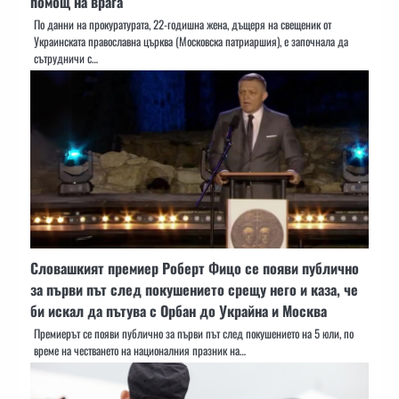
помощ на врага
По данни на прокуратурата, 22-годишна жена, дъщеря на свещеник от
Украинската православна църква (Московска патриаршия), е започнала да
сътрудничи с…
Словашкият премиер Роберт Фицо се появи публично
за първи път след покушението срещу него и каза, че
би искал да пътува с Орбан до Украйна и Москва
Премиерът се появи публично за първи път след покушението на 5 юли, по
време на честването на националния празник на…