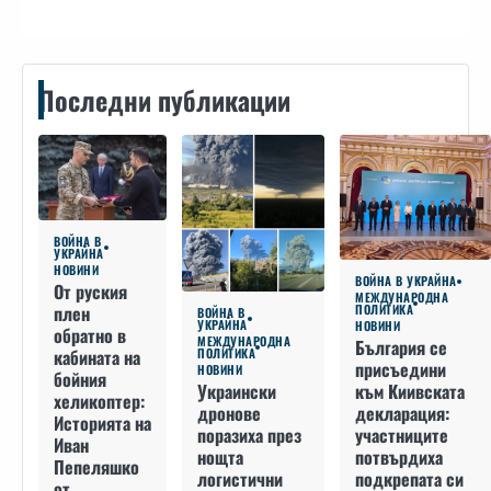
Последни публикации
ВОЙНА В
УКРАЙНА
НОВИНИ
ВОЙНА В УКРАЙНА
От руския
МЕЖДУНАРОДНА
плен
ПОЛИТИКА
ВОЙНА В
УКРАЙНА
НОВИНИ
обратно в
МЕЖДУНАРОДНА
България се
кабината на
ПОЛИТИКА
присъедини
НОВИНИ
бойния
към Киивската
Украински
хеликоптер:
декларация:
дронове
Историята на
участниците
поразиха през
Иван
потвърдиха
нощта
Пепеляшко
подкрепата си
логистични
от