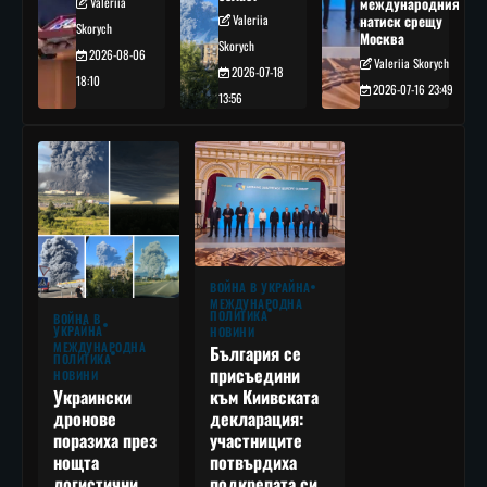
Valeriia
международния
Valeriia
натиск срещу
Skorych
Москва
Skorych
2026-08-06
Valeriia Skorych
2026-07-18
18:10
2026-07-16 23:49
13:56
ВОЙНА В УКРАЙНА
МЕЖДУНАРОДНА
ПОЛИТИКА
ВОЙНА В
УКРАЙНА
НОВИНИ
МЕЖДУНАРОДНА
България се
ПОЛИТИКА
присъедини
НОВИНИ
към Киивската
Украински
декларация:
дронове
участниците
поразиха през
потвърдиха
нощта
подкрепата си
логистични