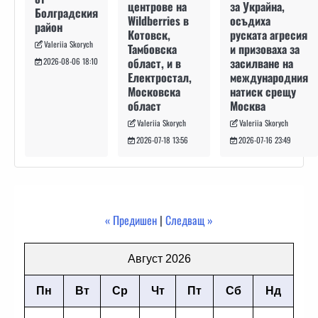
за Украйна,
центрове на
Болградския
осъдиха
Wildberries в
район
руската агресия
Котовск,
Valeriia Skorych
и призоваха за
Тамбовска
засилване на
област, и в
2026-08-06 18:10
международния
Електростал,
натиск срещу
Московска
Москва
област
Valeriia Skorych
Valeriia Skorych
2026-07-16 23:49
2026-07-18 13:56
« Предишен
|
Следващ »
Август 2026
Пн
Вт
Ср
Чт
Пт
Сб
Нд