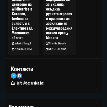
за Украйна,
центрове на
осъдиха
Wildberries в
руската агресия
Котовск,
и призоваха за
Тамбовска
засилване на
област, и в
международния
Електростал,
натиск срещу
Московска
Москва
област
Valeriia Skorych
Valeriia Skorych
2026-07-16 23:49
2026-07-18 13:56
Контакти
Telegram
Facebook
info@besarabia.bg
Навигация