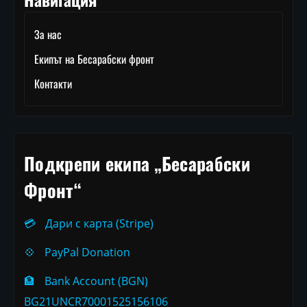
За нас
Екипът на Бесарабски фронт
Контакти
Подкрепи екипа „Бесарабски
Фронт“
💳
Дари с карта (Stripe)
💠
PayPal Donation
🏦
Bank Account (BGN)
BG21UNCR70001525156106