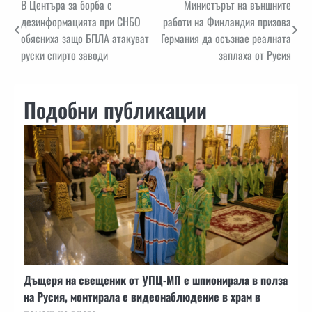
Навигация
В Центъра за борба с
Министърът на външните
дезинформацията при СНБО
работи на Финландия призова
обясниха защо БПЛА атакуват
Германия да осъзнае реалната
руски спирто заводи
заплаха от Русия
Подобни публикации
Дъщеря на свещеник от УПЦ-МП е шпионирала в полза
на Русия, монтирала е видеонаблюдение в храм в