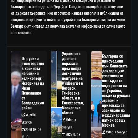
българското наследство в Украйна. След пълномащабното нахлуване
на държавата-грешка, ние насочихме нашата енергия в публикация на
ежедневни хроники за войната в Украйна на български език за да може
българският читател да получава актуална информация за случващото
се в момента.
Украински
България се
От руския
дронове
присъедини
плен обратно
поразиха
към Киивската
в кабината
през нощта
декларация:
на бойния
логистични
участниците
хеликоптер:
центрове на
потвърдиха
Историята на
Wildberries в
подкрепата си
Иван
Котовск,
за Украйна,
Пепеляшко
Тамбовска
осъдиха руската
от
област, и в
агресия и
Болградския
Електростал,
призоваха за
район
Московска
засилване на
област
Valeriia
международния
Valeriia
натиск срещу
Skorych
Москва
Skorych
2026-08-06
Valeriia Skorych
2026-07-18
18:10