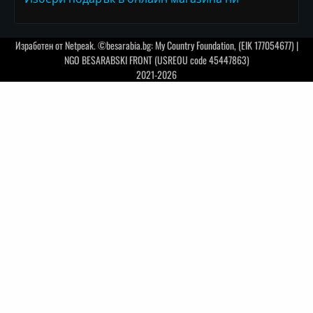
Изработен от
Netpeak
. ©besarabia.bg: My Country Foundation, (EIK 177054677) |
NGO BESARABSKI FRONT (USREOU code 45447863)
2021-2026