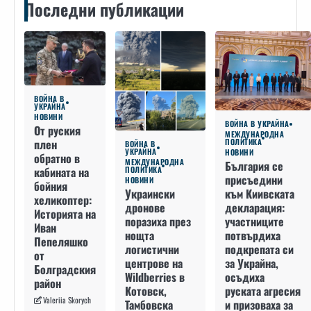
Последни публикации
ВОЙНА В
УКРАЙНА
НОВИНИ
ВОЙНА В УКРАЙНА
От руския
МЕЖДУНАРОДНА
плен
ПОЛИТИКА
ВОЙНА В
УКРАЙНА
НОВИНИ
обратно в
МЕЖДУНАРОДНА
България се
кабината на
ПОЛИТИКА
присъедини
НОВИНИ
бойния
към Киивската
Украински
хеликоптер:
декларация:
дронове
Историята на
участниците
поразиха през
Иван
потвърдиха
нощта
Пепеляшко
подкрепата си
логистични
от
за Украйна,
центрове на
Болградския
осъдиха
Wildberries в
район
руската агресия
Котовск,
Valeriia Skorych
и призоваха за
Тамбовска