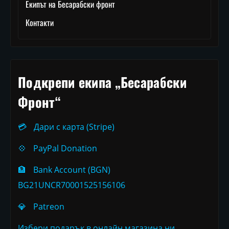
Екипът на Бесарабски фронт
Контакти
Подкрепи екипа „Бесарабски
Фронт“
💳
Дари с карта (Stripe)
💠
PayPal Donation
🏦
Bank Account (BGN)
BG21UNCR70001525156106
💎
Patreon
Избери подарък в онлайн магазина ни