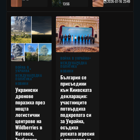
2026-07-16 23:49
13:56
ВОЙНА В УКРАЙНА
МЕЖДУНАРОДНА
ПОЛИТИКА
ВОЙНА В
УКРАЙНА
НОВИНИ
МЕЖДУНАРОДНА
България се
ПОЛИТИКА
присъедини
НОВИНИ
към Киивската
Украински
декларация:
дронове
участниците
поразиха през
потвърдиха
нощта
подкрепата си
логистични
за Украйна,
центрове на
осъдиха
Wildberries в
руската агресия
Котовск,
и призоваха за
Тамбовска