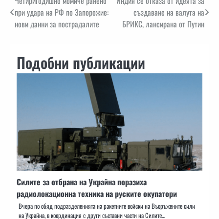
Навигация
Четиригодишно момиче ранено
Индия се отказа от идеята за
при удара на РФ по Запорожие:
създаване на валута на
нови данни за пострадалите
БРИКС, лансирана от Путин
Подобни публикации
Силите за отбрана на Украйна поразиха
радиолокационна техника на руските окупатори
Вчера по обяд подразделенията на ракетните войски на Въоръжените сили
на Украйна, в координация с други съставни части на Силите…