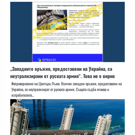
„Западните оръжия, предоставени на Украйна, са
неутрализирани от руската армия“. Това не е вярно
#опровержение на Центъра Лъжа: Всички западни оръжия, предоставени на
Украйна, се неутрализират от руската армия. Същата съдба очаква и
изтребителите…