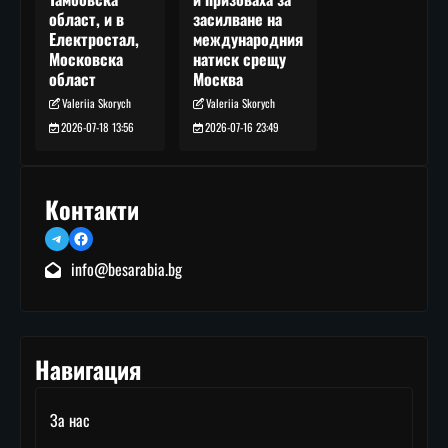
засилване на
област, и в
международния
Електростал,
натиск срещу
Московска
Москва
област
Valeriia Skorych
Valeriia Skorych
2026-07-16 23:49
2026-07-18 13:56
Контакти
Telegram
Facebook
info@besarabia.bg
Навигация
За нас