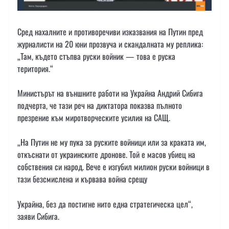
Сред нахалните и противоречиви изказвания на Путин пред
журналисти на 20 юни прозвуча и скандалната му реплика:
„Там, където стъпва руски войник — това е руска
територия.“
Министърът на външните работи на Украйна Андрий Сибига
подчерта, че тази реч на диктатора показва пълното
презрение към миротворческите усилия на САЩ.
„На Путин не му пука за руските войници или за краката им,
откъснати от украинските дронове. Той е масов убиец на
собствения си народ. Вече е изгубил милион руски войници в
тази безсмислена и кървава война срещу
Украйна, без да постигне нито една стратегическа цел“,
заяви Сибига.