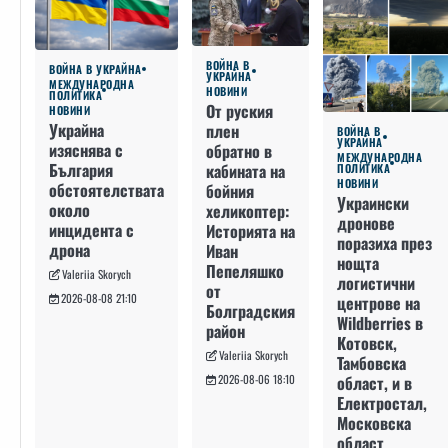
ВОЙНА В
ВОЙНА В УКРАЙНА
УКРАЙНА
МЕЖДУНАРОДНА
НОВИНИ
ПОЛИТИКА
От руския
НОВИНИ
Украйна
плен
ВОЙНА В
УКРАЙНА
изяснява с
обратно в
МЕЖДУНАРОДНА
България
кабината на
ПОЛИТИКА
НОВИНИ
обстоятелствата
бойния
Украински
около
хеликоптер:
дронове
инцидента с
Историята на
поразиха през
дрона
Иван
нощта
Пепеляшко
Valeriia Skorych
логистични
от
2026-08-08 21:10
центрове на
Болградския
Wildberries в
район
Котовск,
Valeriia Skorych
Тамбовска
област, и в
2026-08-06 18:10
Електростал,
Московска
област