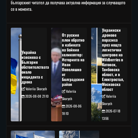
българският читател да получава актуална информация за случващото
се в момента.
Украински
От руския
дронове
плен обратно
поразиха
в кабината
през нощта
на бойния
логистични
Украйна
хеликоптер:
центрове на
изяснява с
Историята на
Wildberries в
България
Иван
Котовск,
обстоятелствата
Пепеляшко
Тамбовска
около
от
област, и в
инцидента с
Болградския
Електростал,
дрона
район
Московска
Valeriia Skorych
област
Valeriia
2026-08-08 21:10
Valeriia
Skorych
Skorych
2026-08-06
2026-07-18
18:10
13:56