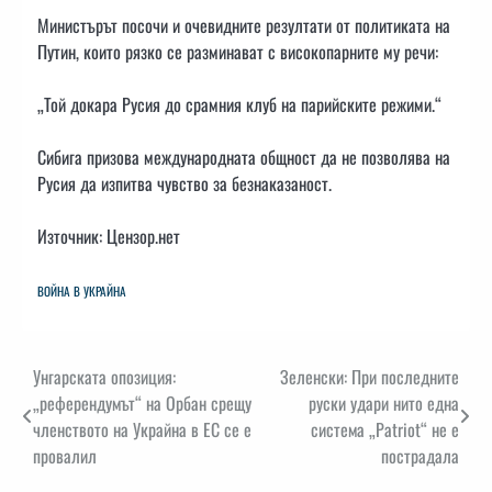
Министърът посочи и очевидните резултати от политиката на
Путин, които рязко се разминават с високопарните му речи:
„Той докара Русия до срамния клуб на парийските режими.“
Сибига призова международната общност да не позволява на
Русия да изпитва чувство за безнаказаност.
Източник: Цензор.нет
ВОЙНА В УКРАЙНА
Навигация
Унгарската опозиция:
Зеленски: При последните
„референдумът“ на Орбан срещу
руски удари нито една
членството на Украйна в ЕС се е
система „Patriot“ не е
провалил
пострадала