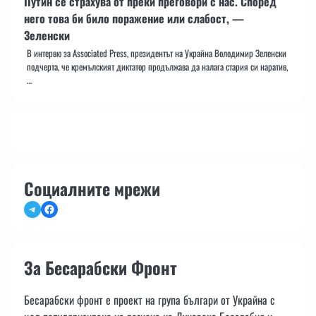
Путин се страхува от преки преговори с нас. Според
него това би било поражение или слабост, —
Зеленски
В интервю за Associated Press, президентът на Украйна Володимир Зеленски
подчерта, че кремълският диктатор продължава да налага стария си наратив,
…
Социалните мрежи
Telegram
Facebook
За Бесарабски Фронт
Бесарабски фронт е проект на група българи от Украйна с