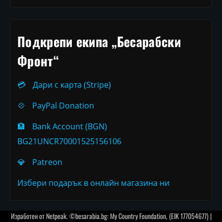
Подкрепи екипа „Бесарабски
Фронт“
💳
Дари с карта (Stripe)
💠
PayPal Donation
🏦
Bank Account (BGN)
BG21UNCR70001525156106
💎
Patreon
Избери подарък в онлайн магазина ни
Изработен от
Netpeak
. ©besarabia.bg: My Country Foundation, (EIK 177054677) |