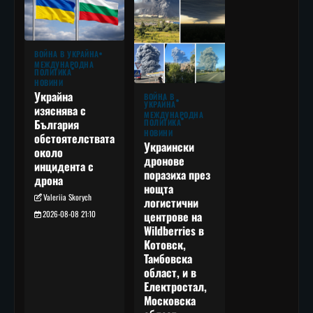
ВОЙНА В УКРАЙНА
МЕЖДУНАРОДНА
ПОЛИТИКА
НОВИНИ
Украйна
ВОЙНА В
УКРАЙНА
изяснява с
МЕЖДУНАРОДНА
България
ПОЛИТИКА
НОВИНИ
обстоятелствата
Украински
около
дронове
инцидента с
поразиха през
дрона
нощта
Valeriia Skorych
логистични
2026-08-08 21:10
центрове на
Wildberries в
Котовск,
Тамбовска
област, и в
Електростал,
Московска